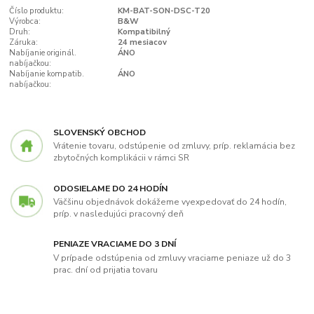
Číslo produktu:
KM-BAT-SON-DSC-T20
Výrobca:
B&W
Druh:
Kompatibilný
Záruka:
24 mesiacov
Nabíjanie originál.
ÁNO
nabíjačkou:
Nabíjanie kompatib.
ÁNO
nabíjačkou:
SLOVENSKÝ OBCHOD
Vrátenie tovaru, odstúpenie od zmluvy, príp. reklamácia bez
zbytočných komplikácii v rámci SR
ODOSIELAME DO 24 HODÍN
Väčšinu objednávok dokážeme vyexpedovať do 24 hodín,
príp. v nasledujúci pracovný deň
PENIAZE VRACIAME DO 3 DNÍ
V prípade odstúpenia od zmluvy vraciame peniaze už do 3
prac. dní od prijatia tovaru