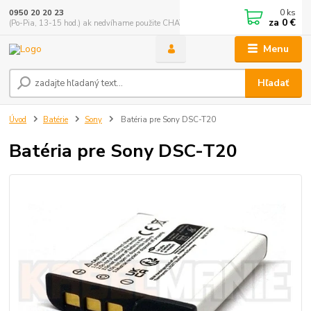
0
ks
0950 20 20 23
za
0 €
(Po-Pia, 13-15 hod.) ak nedvíhame použite CHATBOX
Menu
Hľadať
Úvod
Batérie
Sony
Batéria pre Sony DSC-T20
Batéria pre Sony DSC-T20