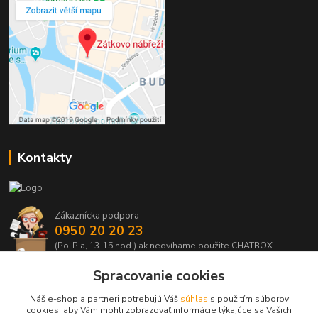
Kontakty
Zákaznícka podpora
0950 20 20 23
(Po-Pia, 13-15 hod.) ak nedvíhame použite CHATBOX
Spracovanie cookies
info@kabelmanie.sk
Náš e-shop a partneri potrebujú Váš
súhlas
s použitím súborov
cookies, aby Vám mohli zobrazovať informácie týkajúce sa Vašich