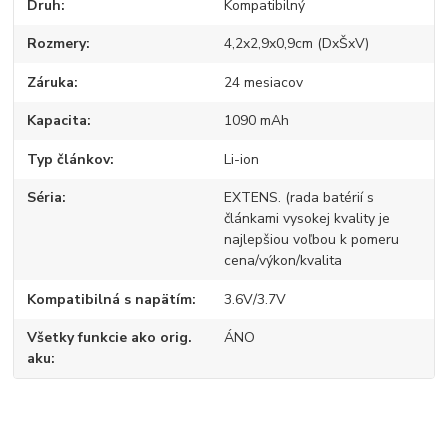
Druh
Kompatibilný
Rozmery
4,2x2,9x0,9cm (DxŠxV)
Záruka
24 mesiacov
Kapacita
1090 mAh
Typ článkov
Li-ion
Séria
EXTENS. (rada batérií s
článkami vysokej kvality je
najlepšiou voľbou k pomeru
cena/výkon/kvalita
Kompatibilná s napätím
3.6V/3.7V
Všetky funkcie ako orig.
ÁNO
aku