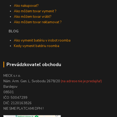
Ako nakupovať?
Ako môžem tovar vymeniť ?
Ako môžem tovar vrátiť?
Ako môžem tovar reklamovať ?
BLOG
Ako vymeniť batériu v irobot roomba
Kedy vymeniť batériu roomba
Prevádzkovateľ obchodu
MECK s.r.o.
Nám. Arm. Gen. L. Svobodu 2678/20
(na adrese nie je predajňa!)
Bardejov
08501
IČO: 50047299
DIČ: 2120163826
NIE SME PLATCAMI DPH !