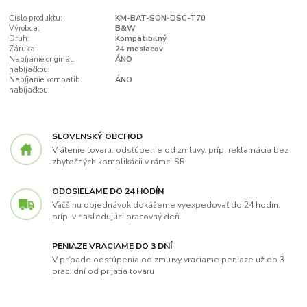
Číslo produktu:
KM-BAT-SON-DSC-T70
Výrobca:
B&W
Druh:
Kompatibilný
Záruka:
24 mesiacov
Nabíjanie originál.
ÁNO
nabíjačkou:
Nabíjanie kompatib.
ÁNO
nabíjačkou:
SLOVENSKÝ OBCHOD
Vrátenie tovaru, odstúpenie od zmluvy, príp. reklamácia bez
zbytočných komplikácii v rámci SR
ODOSIELAME DO 24 HODÍN
Väčšinu objednávok dokážeme vyexpedovať do 24 hodín,
príp. v nasledujúci pracovný deň
PENIAZE VRACIAME DO 3 DNÍ
V prípade odstúpenia od zmluvy vraciame peniaze už do 3
prac. dní od prijatia tovaru