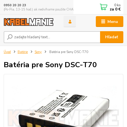
0
ks
0950 20 20 23
za
0 €
(Po-Pia, 13-15 hod.) ak nedvíhame použite CHATBOX
Menu
Hľadať
Úvod
Batérie
Sony
Batéria pre Sony DSC-T70
Batéria pre Sony DSC-T70