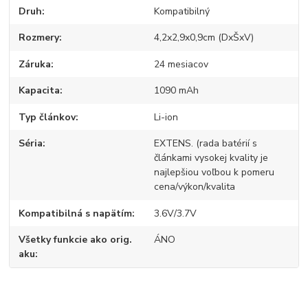
Druh
Kompatibilný
Rozmery
4,2x2,9x0,9cm (DxŠxV)
Záruka
24 mesiacov
Kapacita
1090 mAh
Typ článkov
Li-ion
Séria
EXTENS. (rada batérií s
článkami vysokej kvality je
najlepšiou voľbou k pomeru
cena/výkon/kvalita
Kompatibilná s napätím
3.6V/3.7V
Všetky funkcie ako orig.
ÁNO
aku