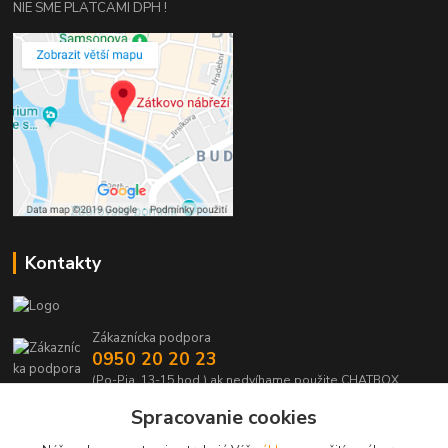
NIE SME PLATCAMI DPH !
Kontakty
Zákaznícka podpora
0950 20 20 23
(Po-Pia, 13-15 hod.) ak nedvíhame použite CHATBOX
Spracovanie cookies
info@kabelmanie.sk