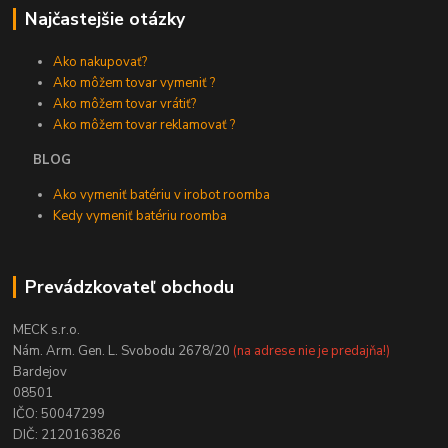
Najčastejšie otázky
Ako nakupovať?
Ako môžem tovar vymeniť ?
Ako môžem tovar vrátiť?
Ako môžem tovar reklamovať ?
BLOG
Ako vymeniť batériu v irobot roomba
Kedy vymeniť batériu roomba
Prevádzkovateľ obchodu
MECK s.r.o.
Nám. Arm. Gen. L. Svobodu 2678/20
(na adrese nie je predajňa!)
Bardejov
08501
IČO: 50047299
DIČ: 2120163826