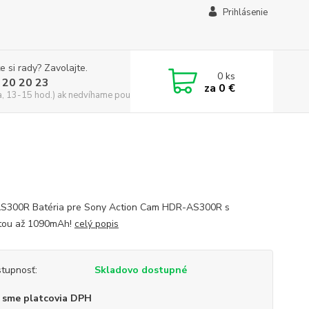
Prihlásenie
e si rady? Zavolajte.
0
ks
 20 20 23
za
0 €
a, 13-15 hod.) ak nedvíhame použite CHATBOX
S300R Batéria pre Sony Action Cam HDR-AS300R s
tou až 1090mAh!
celý popis
tupnosť:
Skladovo dostupné
 sme platcovia DPH