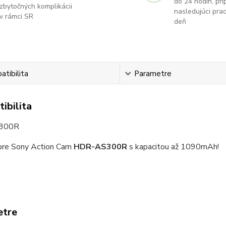
do 24 hodín, príp
zbytočných komplikácii
nasledujúci pra
v rámci SR
deň
tibilita
Parametre
ibilita
300R
re Sony Action Cam
HDR-AS300R
s kapacitou až 1090mAh!
etre