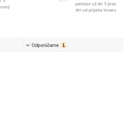
. v
peniaze už do 3 prac.
covný
dní od prijatia tovaru
Odporúčame
1