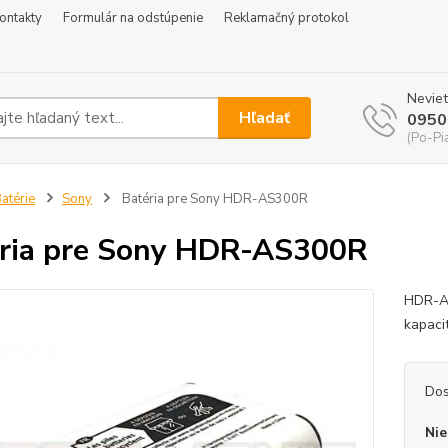
ontakty
Formulár na odstúpenie
Reklamačný protokol
Neviet
Hľadať
0950
(Po-Pi
atérie
Sony
Batéria pre Sony HDR-AS300R
ria pre Sony HDR-AS300R
HDR-A
kapaci
Dos
Nie