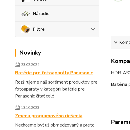
Náradie
Filtre
Kompa
Novinky
Kompat
23.02.2024
HDR-AS
Batérie pre fotoaparáty Panasonic
Rozširujeme náš sortiment produktov pre
Batéria
p
fotoaparáty v kategórií batérie pre
Panasonic
čítať celé
13.10.2023
Zmena programového riešenia
Param
Nechceme byť už obmedzovaný a preto