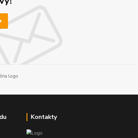
vy!
du
Kontakty