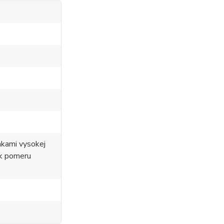
nkami vysokej
 k pomeru