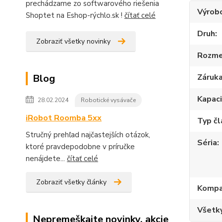
prechádzame zo softwarového riešenia
Výrob
Shoptet na Eshop-rýchlo.sk !
čítať celé
Druh
Zobraziť všetky novinky
Rozme
Záruk
Blog
Kapac
28.02.2024
Robotické vysávače
iRobot Roomba 5xx
Typ č
Stručný prehľad najčastejších otázok,
Séria
ktoré pravdepodobne v príručke
nenájdete...
čítať celé
Zobraziť všetky články
Kompat
Všetky
Nepremeškajte novinky, akcie