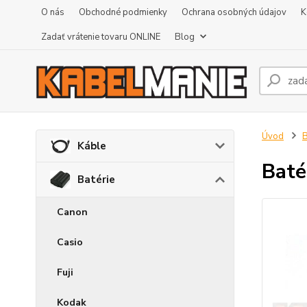
O nás
Obchodné podmienky
Ochrana osobných údajov
K
Zadať vrátenie tovaru ONLINE
Blog
Úvod
B
Káble
Baté
Batérie
Canon
Casio
Fuji
Kodak