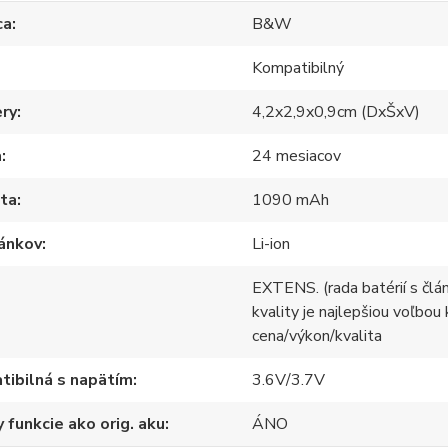
ca
B&W
Kompatibilný
ry
4,2x2,9x0,9cm (DxŠxV)
a
24 mesiacov
ita
1090 mAh
lánkov
Li-ion
EXTENS. (rada batérií s člá
kvality je najlepšiou voľbou
cena/výkon/kvalita
ibilná s napätím
3.6V/3.7V
 funkcie ako orig. aku
ÁNO