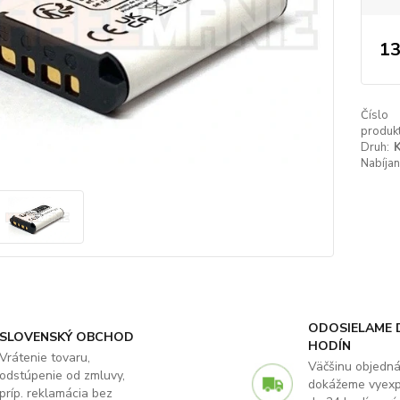
13
Číslo
produkt
Druh:
K
Nabíjan
ODOSIELAME 
SLOVENSKÝ OBCHOD
HODÍN
Vrátenie tovaru,
Väčšinu objedn
odstúpenie od zmluvy,
dokážeme vyex
príp. reklamácia bez