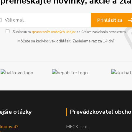
premeškajte novinky, akcie a zľa
Prihlásiť sa
Súhlasím so
spracovaním osobných údajov
za účelom zasielania newslettera.
Môžete sa kedykoľvek odhlásiť. Zasielame raz za 14 dní.
ejšie otázky
Prevádzkovateľ obcho
akupovať?
MECK s.r.o.