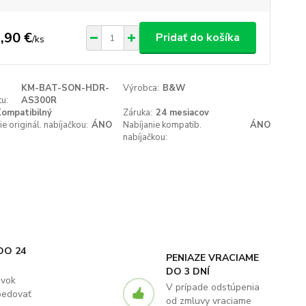
,90 €
Pridať do košíka
/
ks
KM-BAT-SON-HDR-
Výrobca:
B&W
u:
AS300R
ompatibilný
Záruka:
24 mesiacov
ie originál. nabíjačkou:
ÁNO
Nabíjanie kompatib.
ÁNO
nabíjačkou:
DO 24
PENIAZE VRACIAME
DO 3 DNÍ
ávok
V prípade odstúpenia
pedovať
od zmluvy vraciame