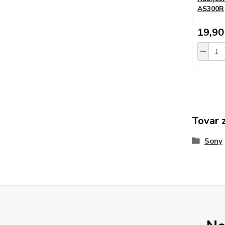
AS300R
19,90
Tovar 
Sony