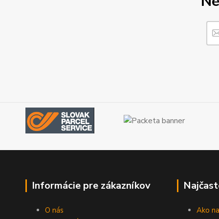
Ne
Informácie pre zákazníkov
Najčast
O nás
Ako n