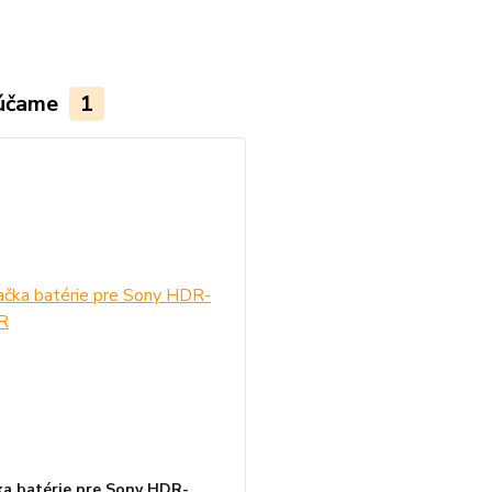
účame
1
ka batérie pre Sony HDR-