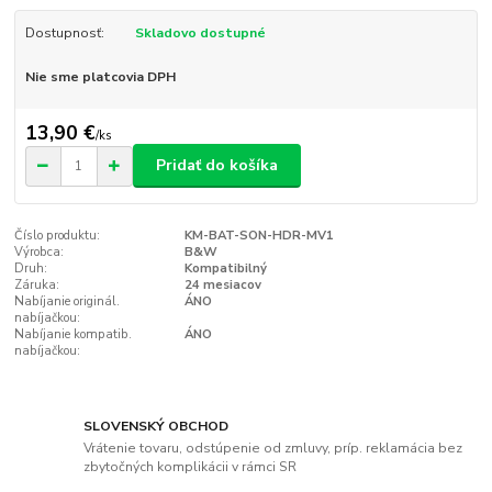
Dostupnosť:
Skladovo dostupné
Nie sme platcovia DPH
13,90 €
/
ks
Pridať do košíka
Číslo produktu:
KM-BAT-SON-HDR-MV1
Výrobca:
B&W
Druh:
Kompatibilný
Záruka:
24 mesiacov
Nabíjanie originál.
ÁNO
nabíjačkou:
Nabíjanie kompatib.
ÁNO
nabíjačkou:
SLOVENSKÝ OBCHOD
Vrátenie tovaru, odstúpenie od zmluvy, príp. reklamácia bez
zbytočných komplikácii v rámci SR