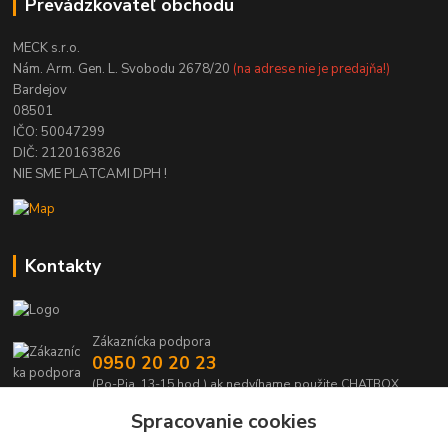
Prevádzkovateľ obchodu
MECK s.r.o.
Nám. Arm. Gen. L. Svobodu 2678/20
(na adrese nie je predajňa!)
Bardejov
08501
IČO: 50047299
DIČ: 2120163826
NIE SME PLATCAMI DPH !
Kontakty
Zákaznícka podpora
0950 20 20 23
(Po-Pia, 13-15 hod.) ak nedvíhame použite CHATBOX
Spracovanie cookies
info@kabelmanie.sk