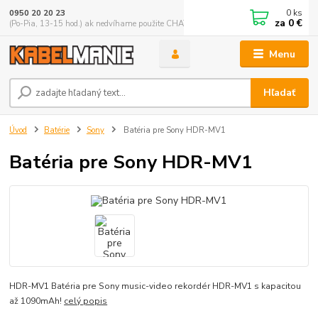
0
ks
0950 20 20 23
za
0 €
(Po-Pia, 13-15 hod.) ak nedvíhame použite CHATBOX
Menu
Hľadať
Úvod
Batérie
Sony
Batéria pre Sony HDR-MV1
Batéria pre Sony HDR-MV1
HDR-MV1 Batéria pre Sony music-video rekordér HDR-MV1 s kapacitou
až 1090mAh!
celý popis