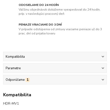
ODOSIELAME DO 24 HODÍN
Väčšinu objednávok dokážeme vyexpedovať do 24 hodín,
príp. v nasledujúci pracovný deň
PENIAZE VRACIAME DO 3 DNÍ
V prípade odstúpenia od zmluvy vraciame peniaze už do 3
prac. dní od prijatia tovaru
Kompatibilita
Parametre
Odporúčame
1
Kompatibilita
HDR-MV1