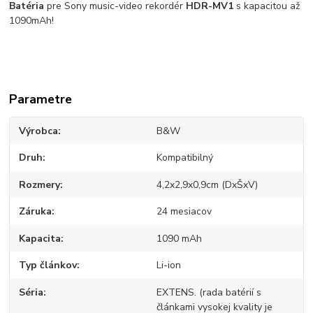
Batéria
pre Sony music-video rekordér
HDR-MV1
s kapacitou až
1090mAh!
Parametre
Výrobca
B&W
Druh
Kompatibilný
Rozmery
4,2x2,9x0,9cm (DxŠxV)
Záruka
24 mesiacov
Kapacita
1090 mAh
Typ článkov
Li-ion
Séria
EXTENS. (rada batérií s
článkami vysokej kvality je