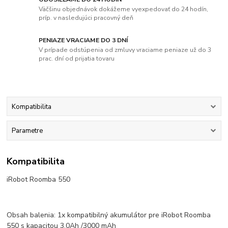
Väčšinu objednávok dokážeme vyexpedovať do 24 hodín,
príp. v nasledujúci pracovný deň
PENIAZE VRACIAME DO 3 DNÍ
V prípade odstúpenia od zmluvy vraciame peniaze už do 3
prac. dní od prijatia tovaru
Kompatibilita
Parametre
Kompatibilita
iRobot Roomba 550
Obsah balenia: 1x kompatibilný akumulátor pre iRobot Roomba
550 s kapacitou 3.0Ah /3000 mAh