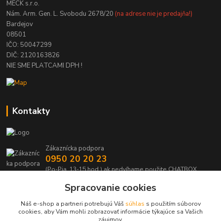
MECK s.r.o.
Nám. Arm. Gen. L. Svobodu 2678/20
(na adrese nie je predajňa!)
Bardejov
08501
IČO: 50047299
DIČ: 2120163826
NIE SME PLATCAMI DPH !
Kontakty
Zákaznícka podpora
0950 20 20 23
(Po-Pia, 13-15 hod.) ak nedvíhame použite CHATBOX
Spracovanie cookies
info@kabelmanie.sk
Náš e-shop a partneri potrebujú Váš
súhlas
s použitím súborov
cookies, aby Vám mohli zobrazovať informácie týkajúce sa Vašich
záujmov.