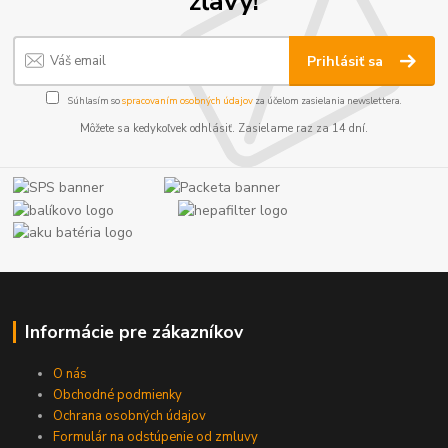
zľavy!
Prihlásiť sa
Súhlasím so
spracovaním osobných údajov
za účelom zasielania newslettera.
Môžete sa kedykoľvek odhlásiť. Zasielame raz za 14 dní.
Informácie pre zákazníkov
O nás
Obchodné podmienky
Ochrana osobných údajov
Formulár na odstúpenie od zmluvy