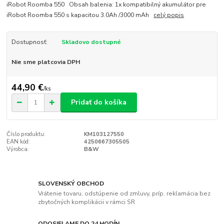
iRobot Roomba 550 Obsah balenia: 1x kompatibilný akumulátor pre
iRobot Roomba 550 s kapacitou 3.0Ah /3000 mAh
celý popis
Dostupnosť:
Skladovo dostupné
Nie sme platcovia DPH
44,90 €
/
ks
Pridať do košíka
Číslo produktu:
KM103127550
EAN kód:
4250667305505
Výrobca:
B&W
SLOVENSKÝ OBCHOD
Vrátenie tovaru, odstúpenie od zmluvy, príp. reklamácia bez
zbytočných komplikácii v rámci SR
ODOSIELAME DO 24 HODÍN