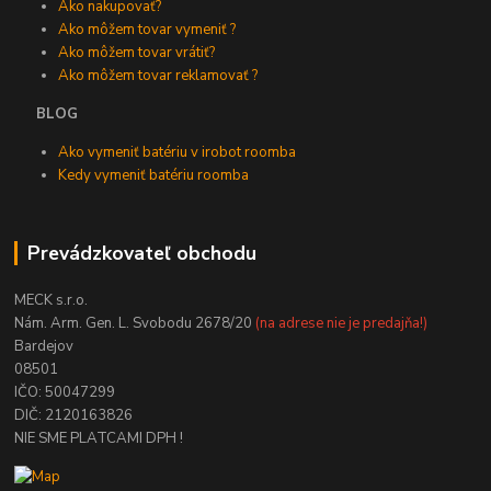
Ako nakupovať?
Ako môžem tovar vymeniť ?
Ako môžem tovar vrátiť?
Ako môžem tovar reklamovať ?
BLOG
Ako vymeniť batériu v irobot roomba
Kedy vymeniť batériu roomba
Prevádzkovateľ obchodu
MECK s.r.o.
Nám. Arm. Gen. L. Svobodu 2678/20
(na adrese nie je predajňa!)
Bardejov
08501
IČO: 50047299
DIČ: 2120163826
NIE SME PLATCAMI DPH !