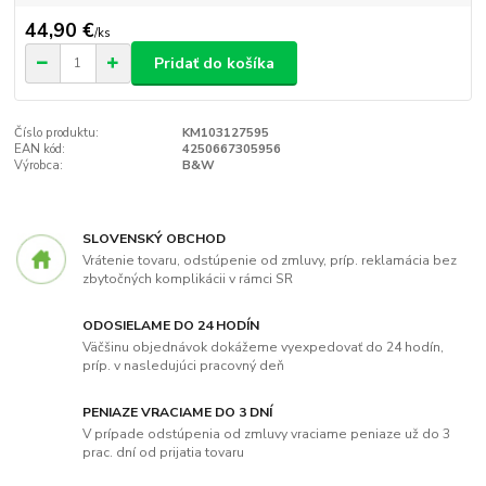
44,90 €
/
ks
Pridať do košíka
Číslo produktu:
KM103127595
EAN kód:
4250667305956
Výrobca:
B&W
SLOVENSKÝ OBCHOD
Vrátenie tovaru, odstúpenie od zmluvy, príp. reklamácia bez
zbytočných komplikácii v rámci SR
ODOSIELAME DO 24 HODÍN
Väčšinu objednávok dokážeme vyexpedovať do 24 hodín,
príp. v nasledujúci pracovný deň
PENIAZE VRACIAME DO 3 DNÍ
V prípade odstúpenia od zmluvy vraciame peniaze už do 3
prac. dní od prijatia tovaru