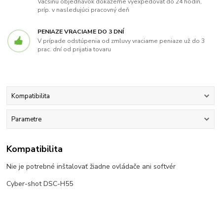
Väčšinu objednávok dokážeme vyexpedovať do 24 hodín,
príp. v nasledujúci pracovný deň
PENIAZE VRACIAME DO 3 DNÍ
V prípade odstúpenia od zmluvy vraciame peniaze už do 3
prac. dní od prijatia tovaru
Kompatibilita
Parametre
Kompatibilita
Nie je potrebné inštalovať žiadne ovládače ani softvér
Cyber-shot DSC-H55