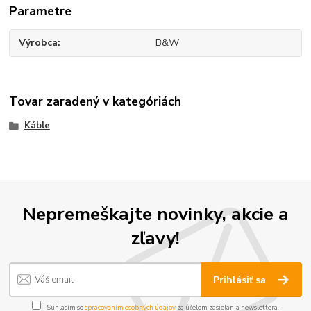
Parametre
Výrobca
B&W
Tovar zaradený v kategóriách
Káble
Nepremeškajte novinky, akcie a
zľavy!
Prihlásiť sa
Súhlasím so
spracovaním osobných údajov
za účelom zasielania newslettera.