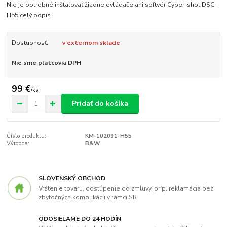
Nie je potrebné inštalovať žiadne ovládače ani softvér Cyber-shot DSC-
H55
celý popis
Dostupnosť:
v externom sklade
Nie sme platcovia DPH
99 €
/
ks
Pridať do košíka
Číslo produktu:
KM-102091-H55
Výrobca:
B&W
SLOVENSKÝ OBCHOD
Vrátenie tovaru, odstúpenie od zmluvy, príp. reklamácia bez
zbytočných komplikácii v rámci SR
ODOSIELAME DO 24 HODÍN