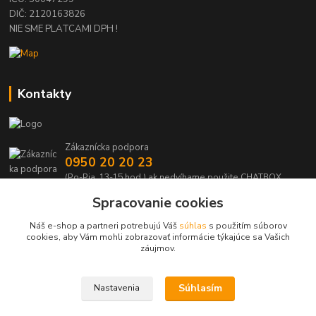
DIČ: 2120163826
NIE SME PLATCAMI DPH !
Kontakty
Zákaznícka podpora
0950 20 20 23
(Po-Pia, 13-15 hod.) ak nedvíhame použite CHATBOX
Spracovanie cookies
info@kabelmanie.sk
Náš e-shop a partneri potrebujú Váš
súhlas
s použitím súborov
cookies, aby Vám mohli zobrazovať informácie týkajúce sa Vašich
záujmov.
Súhlasím
Nastavenia
Upravit sběr cookies.