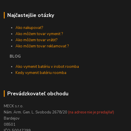
Najčastejšie otázky
Ako nakupovať?
Ako môžem tovar vymeniť ?
Ako môžem tovar vrátiť?
Ako môžem tovar reklamovať ?
BLOG
Ako vymeniť batériu v irobot roomba
Kedy vymeniť batériu roomba
Prevádzkovateľ obchodu
MECK s.r.o.
Nám. Arm. Gen. L. Svobodu 2678/20
(na adrese nie je predajňa!)
Bardejov
08501
IČO: 50047299