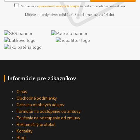
Súhlasím so
spracovaním osobných údajov
za účelom zasielania newslettera.
Môžete sa kedykoľvek odhlásiť. Zasielame raz za 14 dní.
Informácie pre zákazníkov
O nás
Obchodné podmienky
Ochrana osobných údajov
Formulár na odstúpenie od zmluvy
Poučenie na odstúpenie od zmluvy
Reklamačný protokol
Kontakty
Blog