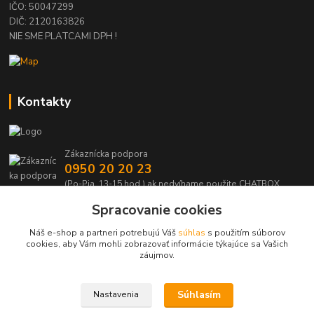
IČO: 50047299
DIČ: 2120163826
NIE SME PLATCAMI DPH !
Kontakty
Zákaznícka podpora
0950 20 20 23
(Po-Pia, 13-15 hod.) ak nedvíhame použite CHATBOX
Spracovanie cookies
info@kabelmanie.sk
Náš e-shop a partneri potrebujú Váš
súhlas
s použitím súborov
cookies, aby Vám mohli zobrazovať informácie týkajúce sa Vašich
záujmov.
Súhlasím
Nastavenia
Upravit sběr cookies.