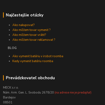
Najčastejšie otázky
Ako nakupovať?
Ako môžem tovar vymeniť ?
Ako môžem tovar vrátiť?
Ako môžem tovar reklamovať ?
BLOG
Ako vymeniť batériu v irobot roomba
Kedy vymeniť batériu roomba
Prevádzkovateľ obchodu
MECK s.r.o.
Nám. Arm. Gen. L. Svobodu 2678/20
(na adrese nie je predajňa!)
Bardejov
08501