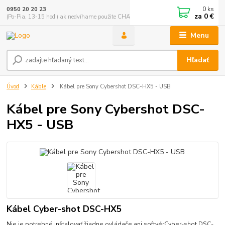
0
ks
0950 20 20 23
za
0 €
(Po-Pia, 13-15 hod.) ak nedvíhame použite CHATBOX
Menu
Hľadať
Úvod
Káble
Kábel pre Sony Cybershot DSC-HX5 - USB
Kábel pre Sony Cybershot DSC-
HX5 - USB
Kábel Cyber-shot DSC-HX5
Nie je potrebné inštalovať žiadne ovládače ani softvérCyber-shot DSC-