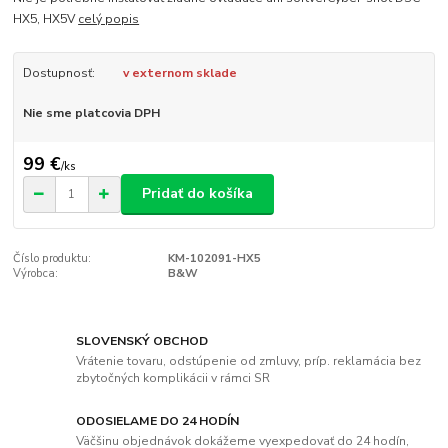
HX5, HX5V
celý popis
Dostupnosť:
v externom sklade
Nie sme platcovia DPH
99 €
/
ks
Pridať do košíka
Číslo produktu:
KM-102091-HX5
Výrobca:
B&W
SLOVENSKÝ OBCHOD
Vrátenie tovaru, odstúpenie od zmluvy, príp. reklamácia bez
zbytočných komplikácii v rámci SR
ODOSIELAME DO 24 HODÍN
Väčšinu objednávok dokážeme vyexpedovať do 24 hodín,