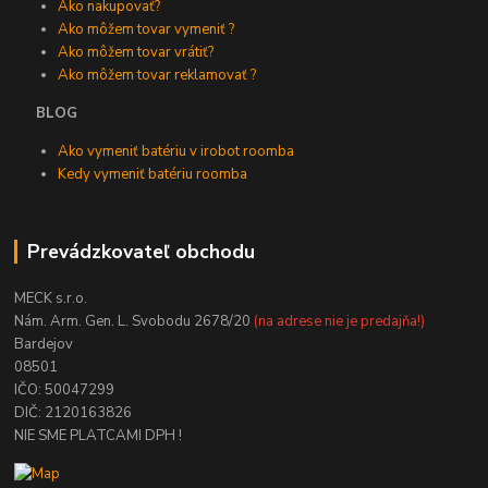
Ako nakupovať?
Ako môžem tovar vymeniť ?
Ako môžem tovar vrátiť?
Ako môžem tovar reklamovať ?
BLOG
Ako vymeniť batériu v irobot roomba
Kedy vymeniť batériu roomba
Prevádzkovateľ obchodu
MECK s.r.o.
Nám. Arm. Gen. L. Svobodu 2678/20
(na adrese nie je predajňa!)
Bardejov
08501
IČO: 50047299
DIČ: 2120163826
NIE SME PLATCAMI DPH !