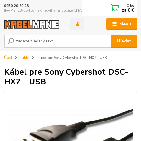
0
ks
0950 20 20 23
za
0 €
(Po-Pia, 13-15 hod.) ak nedvíhame použite CHATBOX
Menu
Hľadať
Úvod
Káble
Kábel pre Sony Cybershot DSC-HX7 - USB
Kábel pre Sony Cybershot DSC-
HX7 - USB