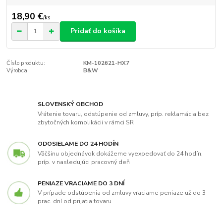
18,90 €
/
ks
Pridať do košíka
Číslo produktu:
KM-102621-HX7
Výrobca:
B&W
SLOVENSKÝ OBCHOD
Vrátenie tovaru, odstúpenie od zmluvy, príp. reklamácia bez
zbytočných komplikácii v rámci SR
ODOSIELAME DO 24 HODÍN
Väčšinu objednávok dokážeme vyexpedovať do 24 hodín,
príp. v nasledujúci pracovný deň
PENIAZE VRACIAME DO 3 DNÍ
V prípade odstúpenia od zmluvy vraciame peniaze už do 3
prac. dní od prijatia tovaru