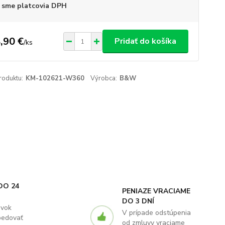
 sme platcovia DPH
,90 €
Pridať do košíka
/
ks
roduktu:
KM-102621-W360
Výrobca:
B&W
DO 24
PENIAZE VRACIAME
DO 3 DNÍ
ávok
V prípade odstúpenia
pedovať
od zmluvy vraciame