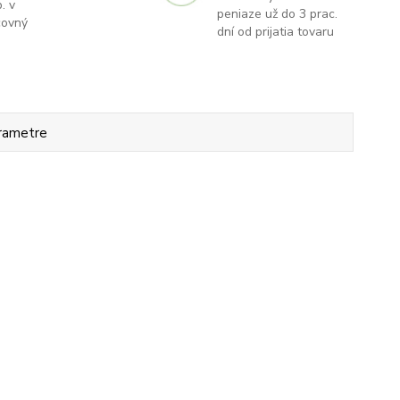
. v
peniaze už do 3 prac.
covný
dní od prijatia tovaru
rametre