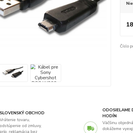
Nie
18
Číslo p
ODOSIELAME 
SLOVENSKÝ OBCHOD
HODÍN
Vrátenie tovaru,
Väčšinu objedn
odstúpenie od zmluvy,
dokážeme vyex
príp. reklamácia bez