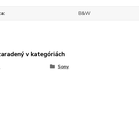
ca
B&W
zaradený v kategóriách
e
Sony