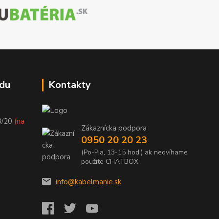
du
Kontakty
8/20
(na
Zákaznícka podpora
0950 20 20 23
(Po-Pia, 13-15 hod.) ak nedvíhame
použite CHATBOX
info@kabelmanie.sk