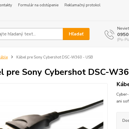
ontakty
Formulár na odstúpenie
Reklamačný protokol
Neviet
Hľadať
0950
(Po-Pi
áble
Kábel pre Sony Cybershot DSC-W360 - USB
l pre Sony Cybershot DSC-W36
Kábe
Cyber-
ani so
Dos