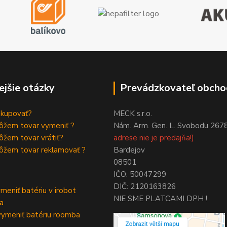
ejšie otázky
Prevádzkovateľ obcho
akupovať?
MECK s.r.o.
ôžem tovar vymeniť ?
Nám. Arm. Gen. L. Svobodu 267
žem tovar vrátiť?
adrese nie je predajňa!)
ôžem tovar reklamovať ?
Bardejov
08501
IČO: 50047299
DIČ: 2120163826
meniť batériu v irobot
NIE SME PLATCAMI DPH !
a
ymeniť batériu roomba