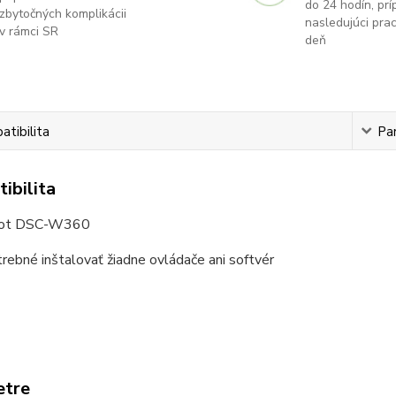
do 24 hodín, príp
zbytočných komplikácii
nasledujúci pra
v rámci SR
deň
tibilita
Pa
ibilita
hot DSC-W360
trebné inštalovať žiadne ovládače ani softvér
etre