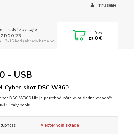
Prihlásenie
e si rady? Zavolajte.
0
ks
 20 20 23
za
0 €
a, 13-15 hod.) ak nedvíhame použite CHATBOX
0 - USB
l Cyber-shot DSC-W360
shot DSC-W360 Nie je potrebné inštalovať žiadne ovládače
ftvér
celý popis
tupnosť:
v externom sklade