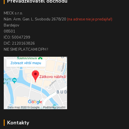
Prevádzkovateľ obchodu
MECK s.r.o.
Nám. Arm. Gen. L. Svobodu 2678/20
(na adrese nie je predajňa!)
Bardejov
08501
IČO: 50047299
DIČ: 2120163826
NIE SME PLATCAMI DPH !
Kontakty