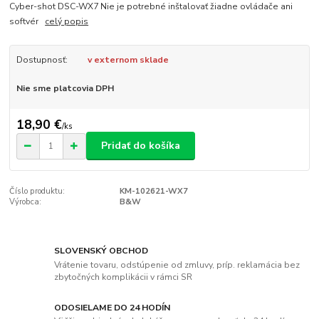
Cyber-shot DSC-WX7 Nie je potrebné inštalovať žiadne ovládače ani
softvér
celý popis
Dostupnosť:
v externom sklade
Nie sme platcovia DPH
18,90 €
/
ks
Pridať do košíka
Číslo produktu:
KM-102621-WX7
Výrobca:
B&W
SLOVENSKÝ OBCHOD
Vrátenie tovaru, odstúpenie od zmluvy, príp. reklamácia bez
zbytočných komplikácii v rámci SR
ODOSIELAME DO 24 HODÍN