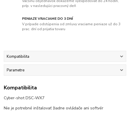
Väčšinu objednávok dokážeme vyexpedovať do 24 hodín,
príp. v nasledujúci pracovný deň
PENIAZE VRACIAME DO 3 DNÍ
V prípade odstúpenia od zmluvy vraciame peniaze už do 3
prac. dní od prijatia tovaru
Kompatibilita
Parametre
Kompatibilita
Cyber-shot DSC-WX7
Nie je potrebné inštalovať žiadne ovládače ani softvér