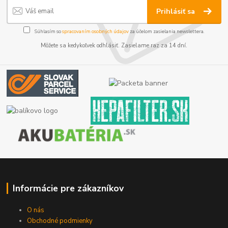
Prihlásiť sa
Súhlasím so
spracovaním osobných údajov
za účelom zasielania newslettera.
Môžete sa kedykoľvek odhlásiť. Zasielame raz za 14 dní.
Informácie pre zákazníkov
O nás
Obchodné podmienky