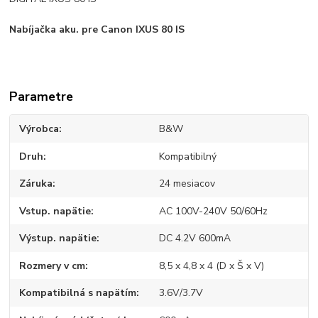
Nabíjačka aku. pre Canon IXUS 80 IS
Parametre
Výrobca
B&W
Druh
Kompatibilný
Záruka
24 mesiacov
Vstup. napätie
AC 100V-240V 50/60Hz
Výstup. napätie
DC 4.2V 600mA
Rozmery v cm
8,5 x 4,8 x 4 (D x Š x V)
Kompatibilná s napätím
3.6V/3.7V