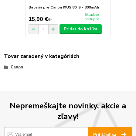
Batéria pre Canon IXUS 80 IS - 800mAh
Skladovo
15,90 €
dostupné
/
ks
Pridať do košíka
Tovar zaradený v kategóriách
Canon
Nepremeškajte novinky, akcie a
zľavy!
Prihlásiť sa