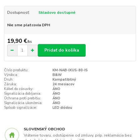
Dostupnosť:
Skladovo dostupné
Nie sme platcovia DPH
19,90 €
/
ks
Pridať do košíka
Číslo produktu:
KM-NAB-IXUS-80-IS
Výrobca:
B&W
Druh:
Kompatibilný
Záruka:
24 mesiacov
Kábel do zásuvky:
ÁNO
Signalizácia dobíjania:
ÁNO
Ochrana proti prebitiu:
ÁNO
Signalizácia ukončenia:
ÁNO
Spôsob signalízácie:
LED diódou
SLOVENSKÝ OBCHOD
Vrátenie tovaru, odstúpenie od zmluvy, príp. reklamácia bez