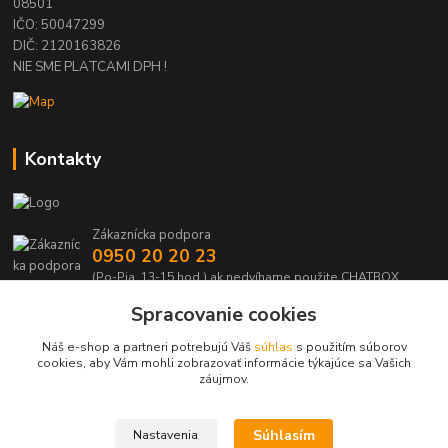
08501
IČO: 50047299
DIČ: 2120163826
NIE SME PLATCAMI DPH !
Kontakty
Zákaznícka podpora
0950 20 20 23
(Po-Pia, 13-15 hod.) ak nedvíhame použite CHATBOX
Spracovanie cookies
info@kabelmanie.sk
Náš e-shop a partneri potrebujú Váš
súhlas
s použitím súborov
cookies, aby Vám mohli zobrazovať informácie týkajúce sa Vašich
záujmov.
Súhlasím
Nastavenia