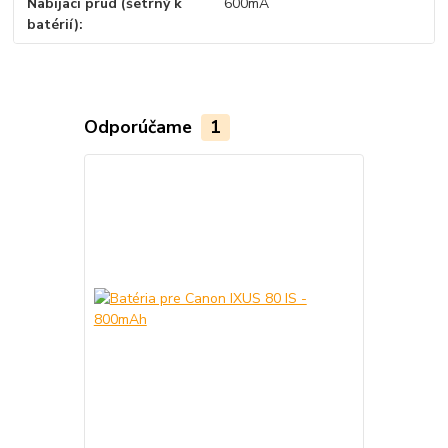
Nabíjací prúd (šetrný k
600mA
batérií)
Odporúčame
1