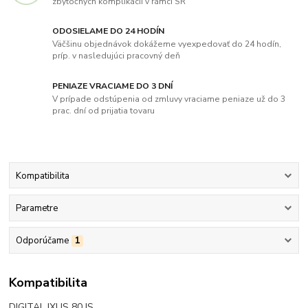
zbytočných komplikácii v rámci SR
ODOSIELAME DO 24 HODÍN
Väčšinu objednávok dokážeme vyexpedovať do 24 hodín,
príp. v nasledujúci pracovný deň
PENIAZE VRACIAME DO 3 DNÍ
V prípade odstúpenia od zmluvy vraciame peniaze už do 3
prac. dní od prijatia tovaru
Kompatibilita
Parametre
Odporúčame
1
Kompatibilita
DIGITAL IXUS 80 IS