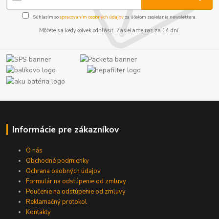
Súhlasím so
spracovaním osobných údajov
za účelom zasielania newslettera.
Môžete sa kedykoľvek odhlásiť. Zasielame raz za 14 dní.
Informácie pre zákazníkov
O nás
Obchodné podmienky
Ochrana osobných údajov
Formulár na odstúpenie od zmluvy
Poučenie na odstúpenie od zmluvy
Reklamačný protokol
Kontakty