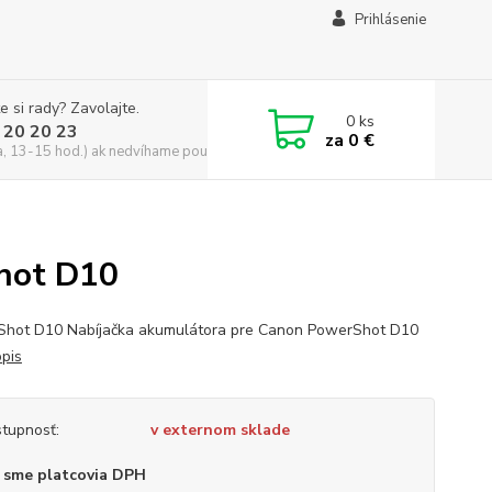
Prihlásenie
e si rady? Zavolajte.
0
ks
 20 20 23
za
0 €
a, 13-15 hod.) ak nedvíhame použite CHATBOX
Shot D10
hot D10 Nabíjačka akumulátora pre Canon PowerShot D10
opis
tupnosť:
v externom sklade
 sme platcovia DPH