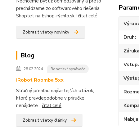
Nechceme byť už obmedzovaný a preto
Param
prechádzame zo softwarového riešenia
Shoptet na Eshop-rýchlo.sk !
čítať celé
Výrob
Zobraziť všetky novinky
Druh
Záruk
Blog
Vstup.
28.02.2024
Robotické vysávače
Výstup
iRobot Roomba 5xx
Stručný prehľad najčastejších otázok,
Rozme
ktoré pravdepodobne v príručke
Kompat
nenájdete...
čítať celé
Nabíja
Zobraziť všetky články