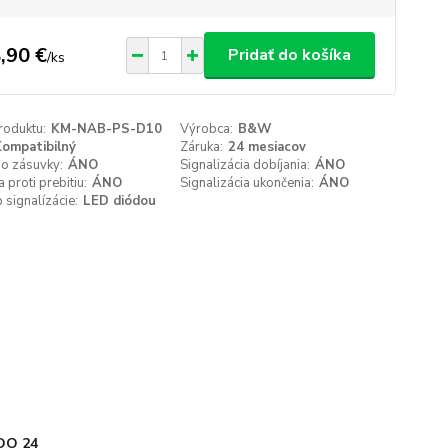
,90 €
Pridať do košíka
/
ks
roduktu:
KM-NAB-PS-D10
Výrobca:
B&W
ompatibilný
Záruka:
24 mesiacov
do zásuvky:
ÁNO
Signalizácia dobíjania:
ÁNO
 proti prebitiu:
ÁNO
Signalizácia ukončenia:
ÁNO
signalízácie:
LED diódou
DO 24