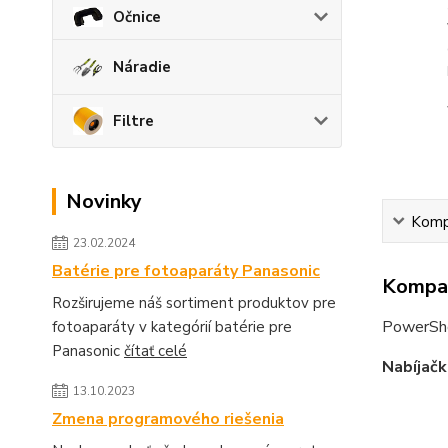
Očnice
Náradie
Filtre
Novinky
Kompa
23.02.2024
Batérie pre fotoaparáty Panasonic
Kompat
Rozširujeme náš sortiment produktov pre
PowerSh
fotoaparáty v kategórií batérie pre
Panasonic
čítať celé
Nabíjačk
13.10.2023
Zmena programového riešenia