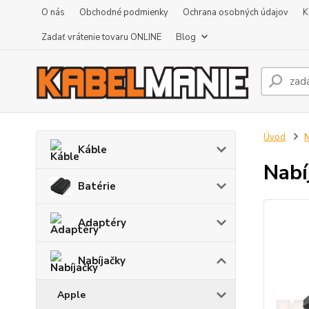
O nás
Obchodné podmienky
Ochrana osobných údajov
K
Zadať vrátenie tovaru ONLINE
Blog
Úvod
N
Káble
Nabí
Batérie
Adaptéry
Nabíjačky
Apple