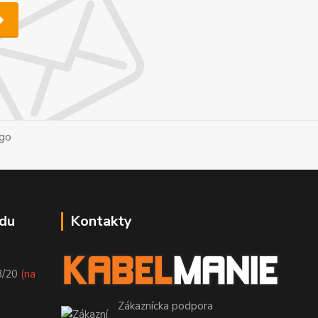
du
Kontakty
8/20
(na
Zákaznícka podpora