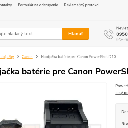
ontakty
Formulár na odstúpenie
Reklamačný protokol
Neviet
Hľadať
0950
(Po-Pi
abíjačky
Canon
Nabíjačka batérie pre Canon PowerShot D10
jačka batérie pre Canon Power
PowerS
celý p
Dos
Nie