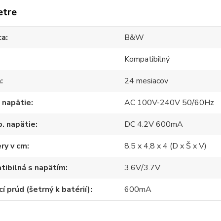
etre
ca
B&W
Kompatibilný
a
24 mesiacov
 napätie
AC 100V-240V 50/60Hz
. napätie
DC 4.2V 600mA
ry v cm
8,5 x 4,8 x 4 (D x Š x V)
ibilná s napätím
3.6V/3.7V
cí prúd (šetrný k batérií)
600mA