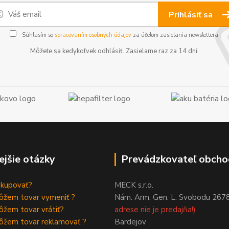
Prihlásiť sa
Súhlasím so
spracovaním osobných údajov
za účelom zasielania newslettera.
Môžete sa kedykoľvek odhlásiť. Zasielame raz za 14 dní.
ejšie otázky
Prevádzkovateľ obcho
akupovať?
MECK s.r.o.
ôžem tovar vymeniť ?
Nám. Arm. Gen. L. Svobodu 267
žem tovar vrátiť?
adrese nie je predajňa!)
ôžem tovar reklamovať ?
Bardejov