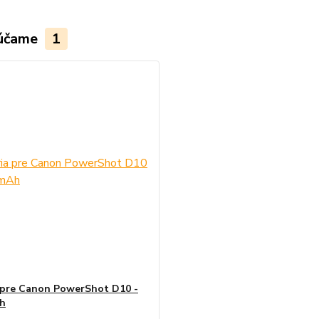
účame
1
 pre Canon PowerShot D10 -
h