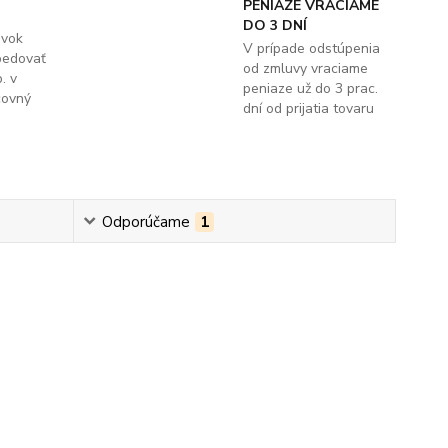
PENIAZE VRACIAME
DO 3 DNÍ
ávok
V prípade odstúpenia
pedovať
od zmluvy vraciame
. v
peniaze už do 3 prac.
covný
dní od prijatia tovaru
Odporúčame
1