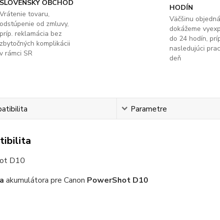
SLOVENSKÝ OBCHOD
HODÍN
Vrátenie tovaru,
Väčšinu objedn
odstúpenie od zmluvy,
dokážeme vyex
príp. reklamácia bez
do 24 hodín, príp
zbytočných komplikácii
nasledujúci pra
v rámci SR
deň
tibilita
Parametre
ibilita
ot D10
a
akumulátora pre Canon
PowerShot D10