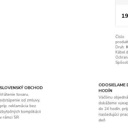
19
Číslo
produkt
Druh:
K
Kábel 
Ochrana
Spôsob 
ODOSIELAME 
SLOVENSKÝ OBCHOD
HODÍN
Vrátenie tovaru,
Väčšinu objedn
odstúpenie od zmluvy,
dokážeme vyex
príp. reklamácia bez
do 24 hodín, príp
zbytočných komplikácii
nasledujúci pra
v rámci SR
deň