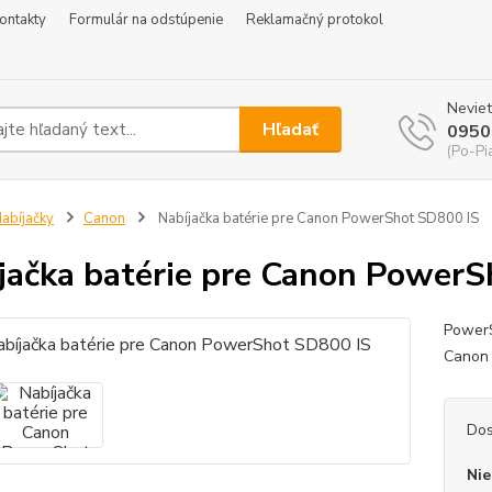
ontakty
Formulár na odstúpenie
Reklamačný protokol
Neviet
Hľadať
0950
(Po-Pi
abíjačky
Canon
Nabíjačka batérie pre Canon PowerShot SD800 IS
jačka batérie pre Canon PowerS
PowerS
Canon
Dos
Nie