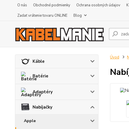
O nás
Obchodné podmienky
Ochrana osobných údajov
K
Zadať vrátenie tovaru ONLINE
Blog
Úvod
N
Káble
Nabí
Batérie
Adaptéry
Nabíjačky
Apple