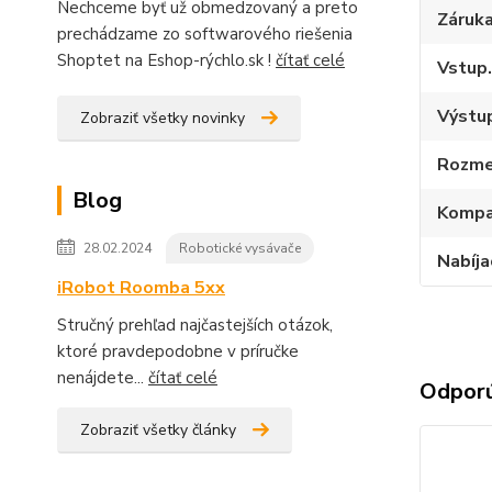
Nechceme byť už obmedzovaný a preto
Záruk
prechádzame zo softwarového riešenia
Shoptet na Eshop-rýchlo.sk !
čítať celé
Vstup.
Výstup
Zobraziť všetky novinky
Rozme
Blog
Kompat
28.02.2024
Robotické vysávače
Nabíja
iRobot Roomba 5xx
Stručný prehľad najčastejších otázok,
ktoré pravdepodobne v príručke
nenájdete...
čítať celé
Odpor
Zobraziť všetky články