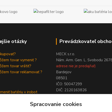
ejšie otázky
Prevádzkovateľ obcho
akupovať?
MECK s.r.o.
ôžem tovar vymeniť ?
Nám. Arm. Gen. L. Svobodu 267
žem tovar vrátiť?
adrese nie je predajňa!)
ôžem tovar reklamovať ?
Bardejov
08501
IČO: 50047299
DIČ: 2120163826
meniť batériu v irobot
NIE SME PLATCAMI DPH !
a
Spracovanie cookies
ymeniť batériu roomba