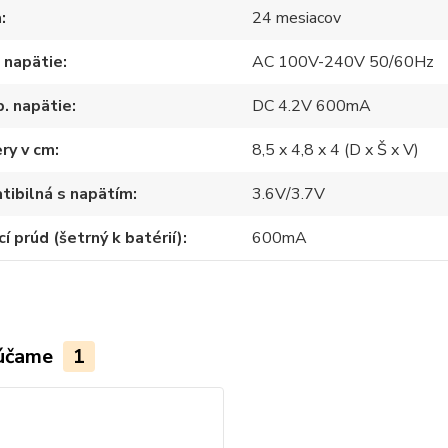
a
24 mesiacov
 napätie
AC 100V-240V 50/60Hz
. napätie
DC 4.2V 600mA
ry v cm
8,5 x 4,8 x 4 (D x Š x V)
ibilná s napätím
3.6V/3.7V
cí prúd (šetrný k batérií)
600mA
účame
1