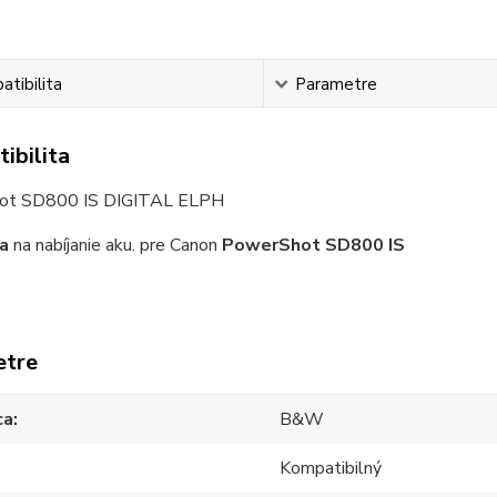
tibilita
Parametre
ibilita
ot SD800 IS DIGITAL ELPH
a
na nabíjanie aku. pre Canon
PowerShot SD800 IS
etre
ca
B&W
Kompatibilný