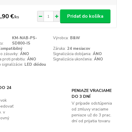
,90 €
Pridať do košíka
/
ks
KM-NAB-PS-
Výrobca:
B&W
u:
SD800-IS
ompatibilný
Záruka:
24 mesiacov
do zásuvky:
ÁNO
Signalizácia dobíjania:
ÁNO
 proti prebitiu:
ÁNO
Signalizácia ukončenia:
ÁNO
signalízácie:
LED diódou
DO 24
PENIAZE VRACIAME
DO 3 DNÍ
ávok
V prípade odstúpenia
pedovať
od zmluvy vraciame
. v
peniaze už do 3 prac.
covný
dní od prijatia tovaru