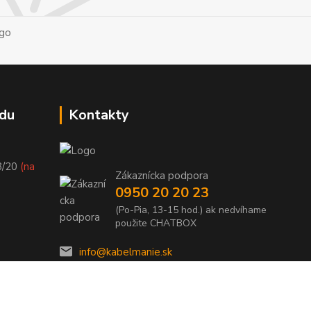
du
Kontakty
8/20
(na
Zákaznícka podpora
0950 20 20 23
(Po-Pia, 13-15 hod.) ak nedvíhame
použite CHATBOX
info@kabelmanie.sk