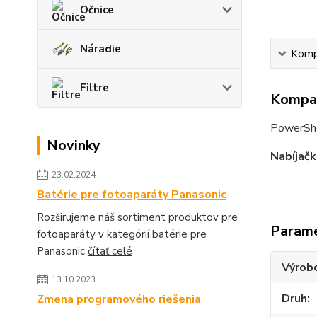
Očnice
Náradie
Kompa
Filtre
Kompat
PowerSh
Novinky
Nabíjačk
23.02.2024
Batérie pre fotoaparáty Panasonic
Rozširujeme náš sortiment produktov pre
Param
fotoaparáty v kategórií batérie pre
Panasonic
čítať celé
Výrob
13.10.2023
Druh
Zmena programového riešenia