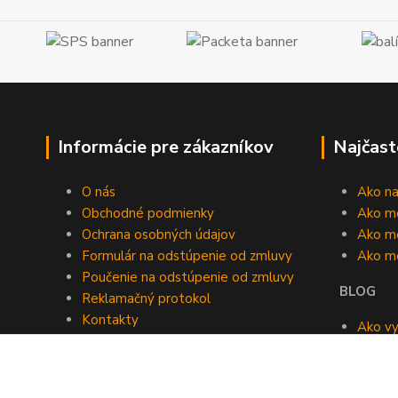
Informácie pre zákazníkov
Najčast
O nás
Ako n
Obchodné podmienky
Ako m
Ochrana osobných údajov
Ako mô
Formulár na odstúpenie od zmluvy
Ako m
Poučenie na odstúpenie od zmluvy
BLOG
Reklamačný protokol
Kontakty
Ako vy
Blog
roomb
Kedy v