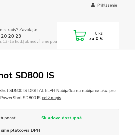
Prihlásenie
e si rady? Zavolajte.
0
ks
 20 20 23
za
0 €
a, 13-15 hod.) ak nedvíhame použite CHATBOX
hot SD800 IS
hot SD800 IS DIGITAL ELPH Nabíjačka na nabíjanie aku. pre
 PowerShot SD800 IS
celý popis
tupnosť:
Skladovo dostupné
 sme platcovia DPH