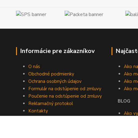
Informácie pre zákazníkov
Najčast
O nás
Ako n
Obchodné podmienky
Ako m
Ochrana osobných údajov
Ako mô
Formulár na odstúpenie od zmluvy
Ako m
Poučenie na odstúpenie od zmluvy
BLOG
Reklamačný protokol
Kontakty
Ako vy
Blog
roomb
Kedy v