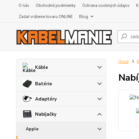
O nás
Obchodné podmienky
Ochrana osobných údajov
K
Zadať vrátenie tovaru ONLINE
Blog
Úvod
N
Káble
Nabí
Batérie
Adaptéry
Nabíjačky
Apple