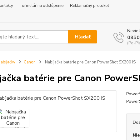
ontakty
Formulár na odstúpenie
Reklamačný protokol
Neviet
Hľadať
0950
(Po-Pi
abíjačky
Canon
Nabíjačka batérie pre Canon PowerShot SX200 IS
jačka batérie pre Canon PowerS
PowerS
Power
Dos
Nie