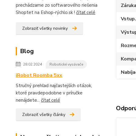
Záruk
prechádzame zo softwarového riešenia
Shoptet na Eshop-rýchlo.sk !
čítať celé
Vstup.
Zobraziť všetky novinky
Výstup
Rozme
Blog
Kompat
28.02.2024
Robotické vysávače
Nabíja
iRobot Roomba 5xx
Stručný prehľad najčastejších otázok,
ktoré pravdepodobne v príručke
nenájdete...
čítať celé
Odpor
Zobraziť všetky články