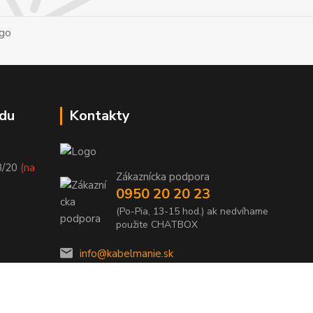
du
Kontakty
8/20
(na
Zákaznícka podpora
0950 20 20 23
(Po-Pia, 13-15 hod.) ak nedvíhame
použite CHATBOX
info@kabelmanie.sk