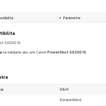
tibilita
Parametre
ibilita
ot SX200 IS
a
na nabíjanie aku. pre Canon
PowerShot SX200 IS
etre
ca
B&W
Kompatibilný