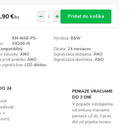
,90 €
Pridať do košíka
/
ks
KM-NAB-PS-
Výrobca:
B&W
u:
SX200-IS
ompatibilný
Záruka:
24 mesiacov
do zásuvky:
ÁNO
Signalizácia dobíjania:
ÁNO
 proti prebitiu:
ÁNO
Signalizácia ukončenia:
ÁNO
signalízácie:
LED diódou
DO 24
PENIAZE VRACIAME
DO 3 DNÍ
ávok
V prípade odstúpenia
pedovať
od zmluvy vraciame
. v
peniaze už do 3 prac.
covný
dní od prijatia tovaru