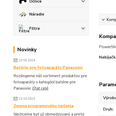
Očnice
Náradie
Kompa
Filtre
Kompat
PowerSh
Novinky
Nabíjačk
23.02.2024
Batérie pre fotoaparáty Panasonic
Rozširujeme náš sortiment produktov pre
fotoaparáty v kategórií batérie pre
Param
Panasonic
čítať celé
Výrob
13.10.2023
Zmena programového riešenia
Druh
Nechceme byť už obmedzovaný a preto