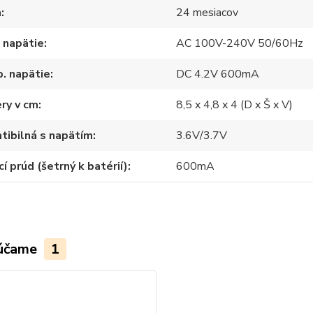
a
24 mesiacov
 napätie
AC 100V-240V 50/60Hz
. napätie
DC 4.2V 600mA
ry v cm
8,5 x 4,8 x 4 (D x Š x V)
ibilná s napätím
3.6V/3.7V
cí prúd (šetrný k batérií)
600mA
účame
1