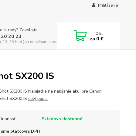
Prihlásenie
e si rady? Zavolajte.
0
ks
 20 20 23
za
0 €
a, 13-15 hod.) ak nedvíhame použite CHATBOX
hot SX200 IS
hot SX200 IS Nabíjačka na nabíjanie aku. pre Canon
Shot SX200 IS
celý popis
tupnosť:
Skladovo dostupné
 sme platcovia DPH