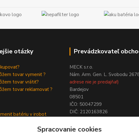
ejšie otázky
Prevádzkovateľ obcho
akupovať?
MECK s.r.o.
ôžem tovar vymeniť ?
Nám. Arm. Gen. L. Svobodu 267
žem tovar vrátiť?
adrese nie je predajňa!)
ôžem tovar reklamovať ?
Bardejov
08501
IČO: 50047299
DIČ: 2120163826
meniť batériu v irobot
NIE SME PLATCAMI DPH !
a
Spracovanie cookies
ymeniť batériu roomba