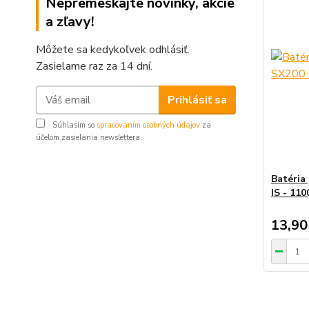
Nepremeškajte novinky, akcie
a zľavy!
Môžete sa kedykoľvek odhlásiť.
Zasielame raz za 14 dní.
Prihlásiť sa
Súhlasím so
spracovaním osobných údajov
za
účelom zasielania newslettera.
Batéria
IS - 11
13,90