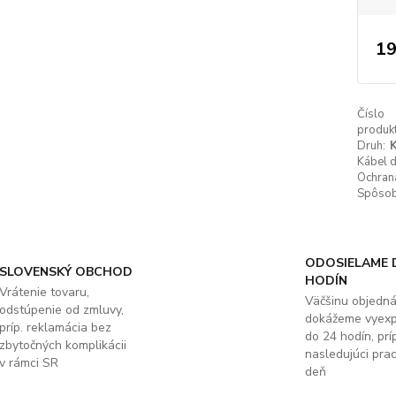
19
Číslo
produkt
Druh:
K
Kábel 
Ochrana
Spôsob 
ODOSIELAME 
SLOVENSKÝ OBCHOD
HODÍN
Vrátenie tovaru,
Väčšinu objedn
odstúpenie od zmluvy,
dokážeme vyex
príp. reklamácia bez
do 24 hodín, príp
zbytočných komplikácii
nasledujúci pra
v rámci SR
deň