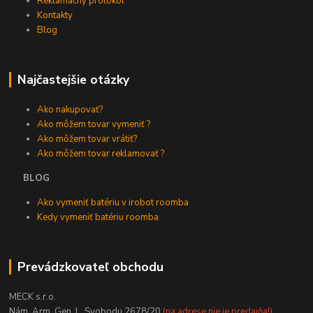
Reklamačný protokol
Kontakty
Blog
Najčastejšie otázky
Ako nakupovať?
Ako môžem tovar vymeniť ?
Ako môžem tovar vrátiť?
Ako môžem tovar reklamovať ?
BLOG
Ako vymeniť batériu v irobot roomba
Kedy vymeniť batériu roomba
Prevádzkovateľ obchodu
MECK s.r.o.
Nám. Arm. Gen. L. Svobodu 2678/20
(na adrese nie je predajňa!)