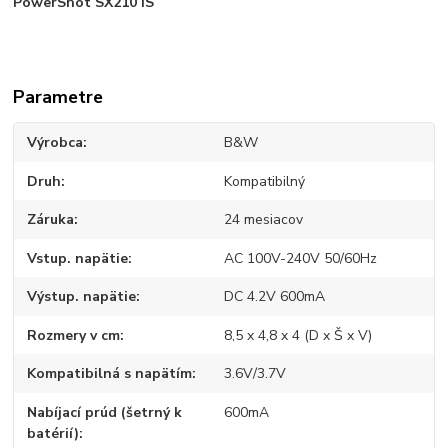
PowerShot SX210 IS
Parametre
Výrobca
B&W
Druh
Kompatibilný
Záruka
24 mesiacov
Vstup. napätie
AC 100V-240V 50/60Hz
Výstup. napätie
DC 4.2V 600mA
Rozmery v cm
8,5 x 4,8 x 4 (D x Š x V)
Kompatibilná s napätím
3.6V/3.7V
Nabíjací prúd (šetrný k
600mA
batérií)