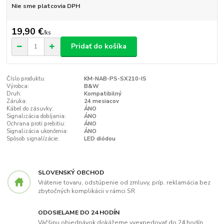
Nie sme platcovia DPH
19,90 €
/
ks
Pridať do košíka
Číslo produktu:
KM-NAB-PS-SX210-IS
Výrobca:
B&W
Druh:
Kompatibilný
Záruka:
24 mesiacov
Kábel do zásuvky:
ÁNO
Signalizácia dobíjania:
ÁNO
Ochrana proti prebitiu:
ÁNO
Signalizácia ukončenia:
ÁNO
Spôsob signalízácie:
LED diódou
SLOVENSKÝ OBCHOD
Vrátenie tovaru, odstúpenie od zmluvy, príp. reklamácia bez
zbytočných komplikácii v rámci SR
ODOSIELAME DO 24 HODÍN
Väčšinu objednávok dokážeme vyexpedovať do 24 hodín,