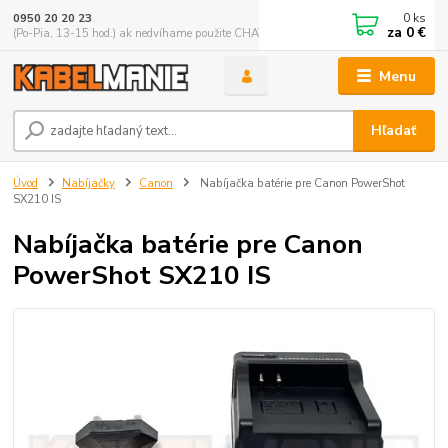
0
ks
0950 20 20 23
za
0 €
(Po-Pia, 13-15 hod.) ak nedvíhame použite CHATBOX
Menu
Hľadať
Úvod
Nabíjačky
Canon
Nabíjačka batérie pre Canon PowerShot
SX210 IS
Nabíjačka batérie pre Canon
PowerShot SX210 IS