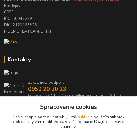
Bardejov
08501
IČO: 50047299
DIČ: 2120163826
NIE SME PLATCAMI DPH !
Kontakty
Zákaznícka podpora
0950 20 20 23
(Po-Pia, 13-15 hod.) ak nedvíhame použite CHATBOX
Spracovanie cookies
info@kabelmanie.sk
Náš e-shop a partneri potrebujú Váš
súhlas
s použitím súborov
cookies, aby Vám mohli zobrazovať informácie týkajúce sa Vašich
záujmov.