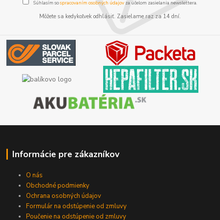
Súhlasím so
spracovaním osobných údajov
za účelom zasielania newslettera.
Môžete sa kedykoľvek odhlásiť. Zasielame raz za 14 dní.
Informácie pre zákazníkov
O nás
Obchodné podmienky
Ochrana osobných údajov
Formulár na odstúpenie od zmluvy
Poučenie na odstúpenie od zmluvy