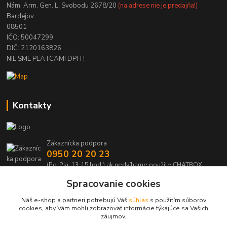
Nám. Arm. Gen. L. Svobodu 2678/20
(na adrese nie je predajňa!)
Bardejov
08501
IČO: 50047299
DIČ: 2120163826
NIE SME PLATCAMI DPH !
Kontakty
Zákaznícka podpora
0950 20 20 23
(Po-Pia, 13-15 hod.) ak nedvíhame použite CHATBOX
Spracovanie cookies
info@kabelmanie.sk
Náš e-shop a partneri potrebujú Váš
súhlas
s použitím súborov
cookies, aby Vám mohli zobrazovať informácie týkajúce sa Vašich
záujmov.