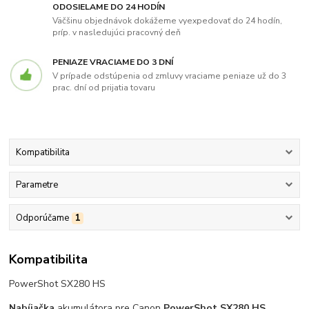
ODOSIELAME DO 24 HODÍN
Väčšinu objednávok dokážeme vyexpedovať do 24 hodín,
príp. v nasledujúci pracovný deň
PENIAZE VRACIAME DO 3 DNÍ
V prípade odstúpenia od zmluvy vraciame peniaze už do 3
prac. dní od prijatia tovaru
Kompatibilita
Parametre
Odporúčame
1
Kompatibilita
PowerShot SX280 HS
Nabíjačka
akumulátora pre Canon
PowerShot SX280 HS