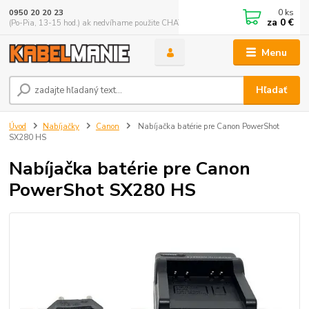
0
ks
0950 20 20 23
za
0 €
(Po-Pia, 13-15 hod.) ak nedvíhame použite CHATBOX
Menu
Hľadať
Úvod
Nabíjačky
Canon
Nabíjačka batérie pre Canon PowerShot
SX280 HS
Nabíjačka batérie pre Canon
PowerShot SX280 HS