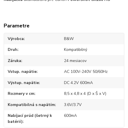
Parametre
Výrobca
B&W
Druh
Kompatibilný
Záruka
24 mesiacov
Vstup. napätie
AC 100V-240V 50/60Hz
Výstup. napätie
DC 4.2V 600mA
Rozmery v cm
8,5 x 4,8 x 4 (D x Š x V)
Kompatibilná s napätím
3.6V/3.7V
Nabíjací prúd (šetrný k
600mA
batérií)