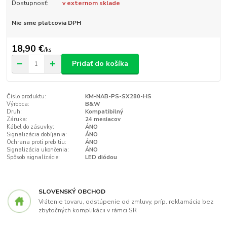
Dostupnosť:
v externom sklade
Nie sme platcovia DPH
18,90 €
/
ks
Pridať do košíka
Číslo produktu:
KM-NAB-PS-SX280-HS
Výrobca:
B&W
Druh:
Kompatibilný
Záruka:
24 mesiacov
Kábel do zásuvky:
ÁNO
Signalizácia dobíjania:
ÁNO
Ochrana proti prebitiu:
ÁNO
Signalizácia ukončenia:
ÁNO
Spôsob signalízácie:
LED diódou
SLOVENSKÝ OBCHOD
Vrátenie tovaru, odstúpenie od zmluvy, príp. reklamácia bez
zbytočných komplikácii v rámci SR