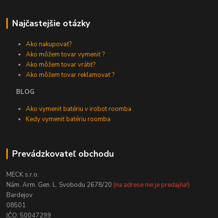
Najčastejšie otázky
Ako nakupovať?
Ako môžem tovar vymeniť ?
Ako môžem tovar vrátiť?
Ako môžem tovar reklamovať ?
BLOG
Ako vymeniť batériu v irobot roomba
Kedy vymeniť batériu roomba
Prevádzkovateľ obchodu
MECK s.r.o.
Nám. Arm. Gen. L. Svobodu 2678/20
(na adrese nie je predajňa!)
Bardejov
08501
IČO: 50047299