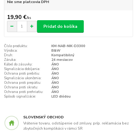
Nie sme platcovia DPH
19,90 €
/
ks
Pridať do košíka
Číslo produktu:
KM-NAB-NIK-D3300
Výrobca:
B&W
Druh:
Kompatibilný
Záruka:
24 mesiacov
Kábel do zásuvky:
ÁNO
Signalizácia dobíjania:
ÁNO
Ochrana proti prebitiu:
ÁNO
Signalizácia ukončenia:
ÁNO
Ochrana proti prepätiu:
ÁNO
Ochrana proti skratu:
ÁNO
Ochrana proti prehriatiu:
ÁNO
Spôsob signalízácie:
LED diódou
SLOVENSKÝ OBCHOD
Vrátenie tovaru, odstúpenie od zmluvy, príp. reklamácia bez
zbytočných komplikácii v rámci SR