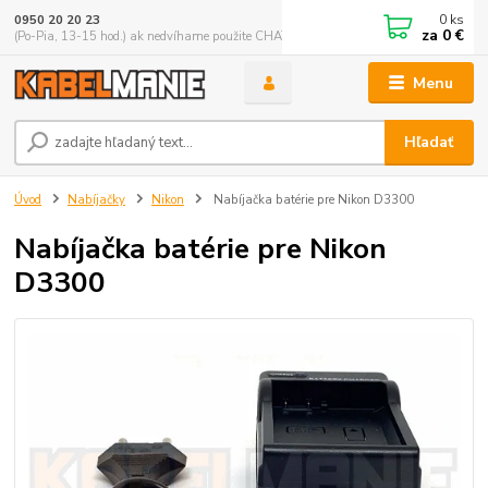
0
ks
0950 20 20 23
za
0 €
(Po-Pia, 13-15 hod.) ak nedvíhame použite CHATBOX
Menu
Hľadať
Úvod
Nabíjačky
Nikon
Nabíjačka batérie pre Nikon D3300
Nabíjačka batérie pre Nikon
D3300