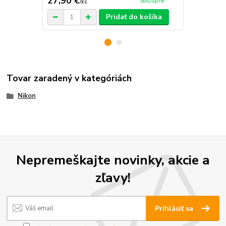
27,90 €
72,90 €
dostupné
/
ks
/
k
Pridať do košíka
Tovar zaradený v kategóriách
Nikon
Nepremeškajte novinky, akcie a
zľavy!
Prihlásiť sa