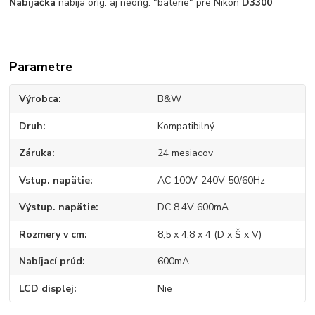
Nabíjačka
nabíja orig. aj neorig. "batérie" pre Nikon
D3300
Parametre
Výrobca
B&W
Druh
Kompatibilný
Záruka
24 mesiacov
Vstup. napätie
AC 100V-240V 50/60Hz
Výstup. napätie
DC 8.4V 600mA
Rozmery v cm
8,5 x 4,8 x 4 (D x Š x V)
Nabíjací prúd
600mA
LCD displej
Nie