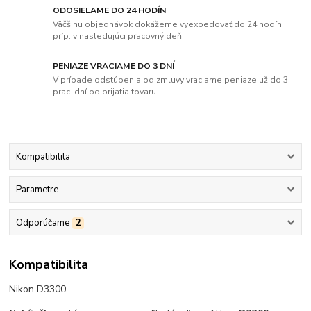
ODOSIELAME DO 24 HODÍN
Väčšinu objednávok dokážeme vyexpedovať do 24 hodín,
príp. v nasledujúci pracovný deň
PENIAZE VRACIAME DO 3 DNÍ
V prípade odstúpenia od zmluvy vraciame peniaze už do 3
prac. dní od prijatia tovaru
Kompatibilita
Parametre
Odporúčame
2
Kompatibilita
Nikon D3300