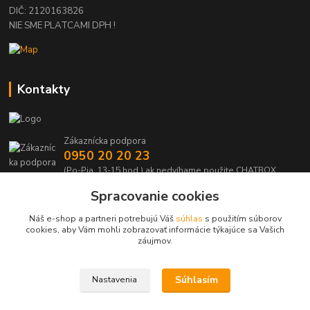
DIČ: 2120163826
NIE SME PLATCAMI DPH !
Kontakty
Zákaznícka podpora
0950 20 20 23
(Po-Pia, 13-15 hod.) ak nedvíhame použite CHATBOX
Spracovanie cookies
info@kabelmanie.sk
Náš e-shop a partneri potrebujú Váš
súhlas
s použitím súborov
cookies, aby Vám mohli zobrazovať informácie týkajúce sa Vašich
záujmov.
Súhlasím
Nastavenia
Upravit sběr cookies.