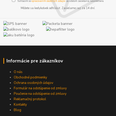
Súhlasím so
spracovaním osobných údajov
za účelom zasielania newslettera.
Môžete sa kedykoľvek odhlásiť. Zasielame raz za 14 dní.
Informácie pre zákazníkov
O nás
Obchodné podmienky
Ochrana osobných údajov
Formulár na odstúpenie od zmluvy
Poučenie na odstúpenie od zmluvy
Reklamačný protokol
Kontakty
Blog