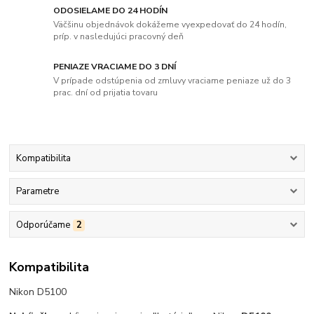
ODOSIELAME DO 24 HODÍN
Väčšinu objednávok dokážeme vyexpedovať do 24 hodín,
príp. v nasledujúci pracovný deň
PENIAZE VRACIAME DO 3 DNÍ
V prípade odstúpenia od zmluvy vraciame peniaze už do 3
prac. dní od prijatia tovaru
Kompatibilita
Parametre
Odporúčame
2
Kompatibilita
Nikon D5100