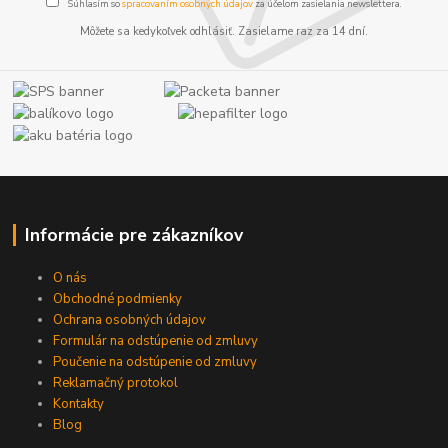
Súhlasím so
spracovaním osobných údajov
za účelom zasielania newslettera.
Môžete sa kedykoľvek odhlásiť. Zasielame raz za 14 dní.
Informácie pre zákazníkov
O nás
Obchodné podmienky
Ochrana osobných údajov
Formulár na odstúpenie od zmluvy
Poučenie na odstúpenie od zmluvy
Reklamačný protokol
Kontakty
Blog