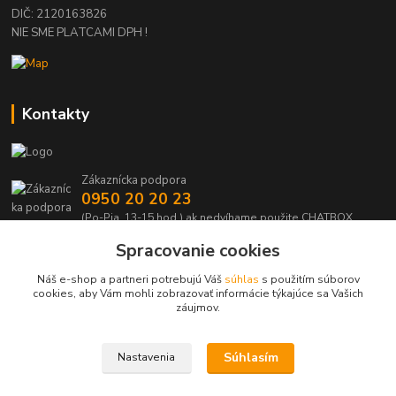
DIČ: 2120163826
NIE SME PLATCAMI DPH !
Kontakty
Zákaznícka podpora
0950 20 20 23
(Po-Pia, 13-15 hod.) ak nedvíhame použite CHATBOX
Spracovanie cookies
info@kabelmanie.sk
Náš e-shop a partneri potrebujú Váš
súhlas
s použitím súborov
cookies, aby Vám mohli zobrazovať informácie týkajúce sa Vašich
záujmov.
Súhlasím
Nastavenia
Upravit sběr cookies.