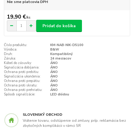
Nie sme platcovia DPH
19,90 €
/
ks
Pridať do košíka
Číslo produktu:
KM-NAB-NIK-D5100
Výrobca:
B&W
Druh:
Kompatibilný
Záruka:
24 mesiacov
Kábel do zásuvky:
ÁNO
Signalizácia dobíjania:
ÁNO
Ochrana proti prebitiu:
ÁNO
Signalizácia ukončenia:
ÁNO
Ochrana proti prepätiu:
ÁNO
Ochrana proti skratu:
ÁNO
Ochrana proti prehriatiu:
ÁNO
Spôsob signalízácie:
LED diódou
SLOVENSKÝ OBCHOD
Vrátenie tovaru, odstúpenie od zmluvy, príp. reklamácia bez
zbytočných komplikácii v rámci SR