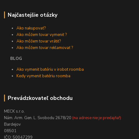
Najčastejšie otázky
Ako nakupovať?
Ako môžem tovar vymeniť ?
Ako môžem tovar vrátiť?
Ako môžem tovar reklamovať ?
BLOG
Ako vymeniť batériu v irobot roomba
Kedy vymeniť batériu roomba
Prevádzkovateľ obchodu
MECK s.r.o.
Nám. Arm. Gen. L. Svobodu 2678/20
(na adrese nie je predajňa!)
Bardejov
08501
IČO: 50047299