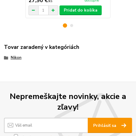
27,90 €
72,90 €
dostupné
/
ks
/
k
Pridať do košíka
Tovar zaradený v kategóriách
Nikon
Nepremeškajte novinky, akcie a
zľavy!
Prihlásiť sa