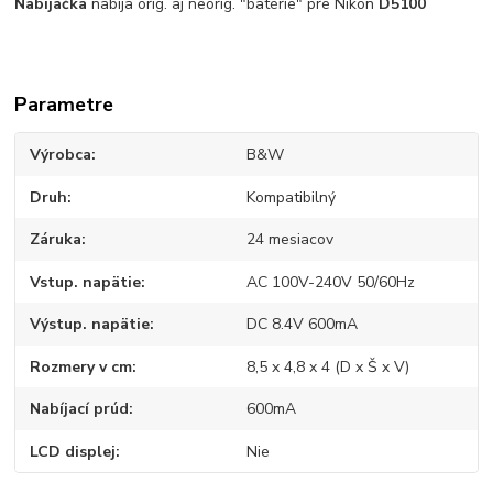
Nabíjačka
nabíja orig. aj neorig. "batérie" pre Nikon
D5100
Parametre
Výrobca
B&W
Druh
Kompatibilný
Záruka
24 mesiacov
Vstup. napätie
AC 100V-240V 50/60Hz
Výstup. napätie
DC 8.4V 600mA
Rozmery v cm
8,5 x 4,8 x 4 (D x Š x V)
Nabíjací prúd
600mA
LCD displej
Nie