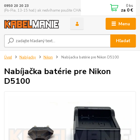
0
ks
0950 20 20 23
za
0 €
(Po-Pia, 13-15 hod.) ak nedvíhame použite CHATBOX
Menu
Hľadať
Úvod
Nabíjačky
Nikon
Nabíjačka batérie pre Nikon D5100
Nabíjačka batérie pre Nikon
D5100