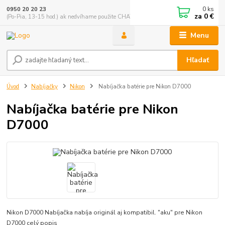
0
ks
0950 20 20 23
za
0 €
(Po-Pia, 13-15 hod.) ak nedvíhame použite CHATBOX
Menu
Hľadať
Úvod
Nabíjačky
Nikon
Nabíjačka batérie pre Nikon D7000
Nabíjačka batérie pre Nikon
D7000
Nikon D7000 Nabíjačka nabíja originál aj kompatibil. "aku" pre Nikon
D7000
celý popis