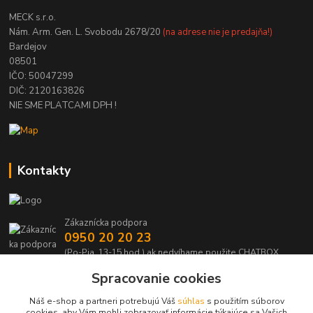
MECK s.r.o.
Nám. Arm. Gen. L. Svobodu 2678/20
(na adrese nie je predajňa!)
Bardejov
08501
IČO: 50047299
DIČ: 2120163826
NIE SME PLATCAMI DPH !
Kontakty
Zákaznícka podpora
0950 20 20 23
(Po-Pia, 13-15 hod.) ak nedvíhame použite CHATBOX
Spracovanie cookies
info@kabelmanie.sk
Náš e-shop a partneri potrebujú Váš
súhlas
s použitím súborov
cookies, aby Vám mohli zobrazovať informácie týkajúce sa Vašich