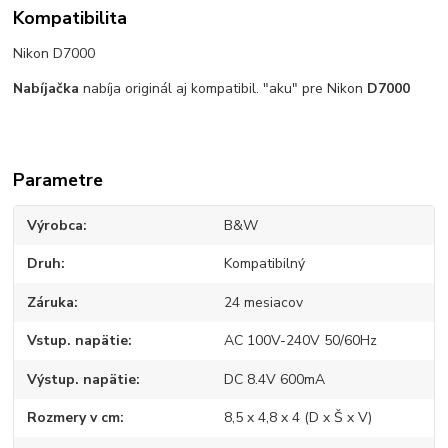
Kompatibilita
Nikon D7000
Nabíjačka
nabíja originál aj kompatibil. "aku" pre Nikon
D7000
Parametre
Výrobca
B&W
Druh
Kompatibilný
Záruka
24 mesiacov
Vstup. napätie
AC 100V-240V 50/60Hz
Výstup. napätie
DC 8.4V 600mA
Rozmery v cm
8,5 x 4,8 x 4 (D x Š x V)