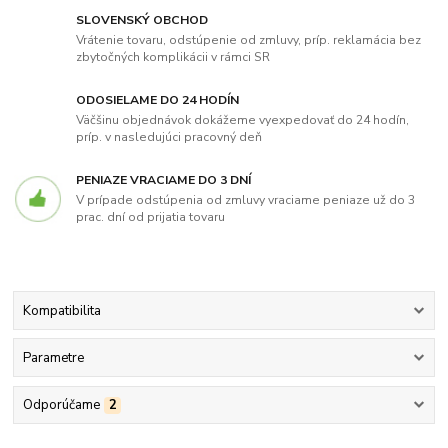
SLOVENSKÝ OBCHOD
Vrátenie tovaru, odstúpenie od zmluvy, príp. reklamácia bez
zbytočných komplikácii v rámci SR
ODOSIELAME DO 24 HODÍN
Väčšinu objednávok dokážeme vyexpedovať do 24 hodín,
príp. v nasledujúci pracovný deň
PENIAZE VRACIAME DO 3 DNÍ
V prípade odstúpenia od zmluvy vraciame peniaze už do 3
prac. dní od prijatia tovaru
Kompatibilita
Parametre
Odporúčame
2