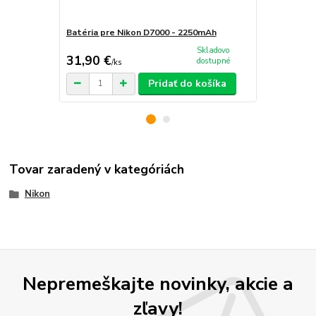
Batéria pre Nikon D7000 - 2250mAh
Sieťový adap
Skladovo
31,90 €
72,90 €
dostupné
/
ks
/
k
Pridať do košíka
Tovar zaradený v kategóriách
Nikon
Nepremeškajte novinky, akcie a
zľavy!