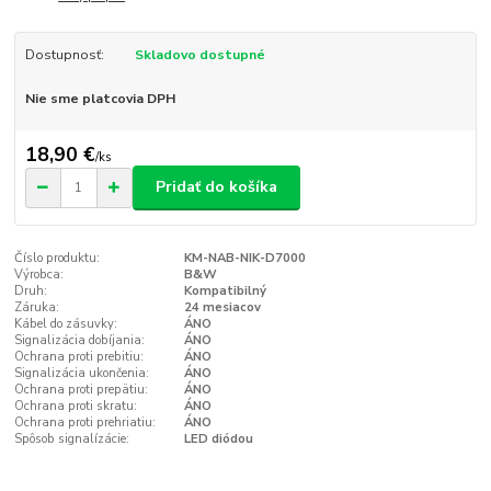
Dostupnosť:
Skladovo dostupné
Nie sme platcovia DPH
18,90 €
/
ks
Pridať do košíka
Číslo produktu:
KM-NAB-NIK-D7000
Výrobca:
B&W
Druh:
Kompatibilný
Záruka:
24 mesiacov
Kábel do zásuvky:
ÁNO
Signalizácia dobíjania:
ÁNO
Ochrana proti prebitiu:
ÁNO
Signalizácia ukončenia:
ÁNO
Ochrana proti prepätiu:
ÁNO
Ochrana proti skratu:
ÁNO
Ochrana proti prehriatiu:
ÁNO
Spôsob signalízácie:
LED diódou