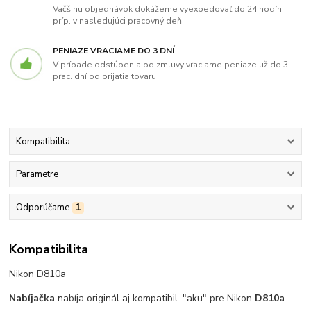
Väčšinu objednávok dokážeme vyexpedovať do 24 hodín,
príp. v nasledujúci pracovný deň
PENIAZE VRACIAME DO 3 DNÍ
V prípade odstúpenia od zmluvy vraciame peniaze už do 3
prac. dní od prijatia tovaru
Kompatibilita
Parametre
Odporúčame
1
Kompatibilita
Nikon D810a
Nabíjačka
nabíja originál aj kompatibil. "aku" pre Nikon
D810a