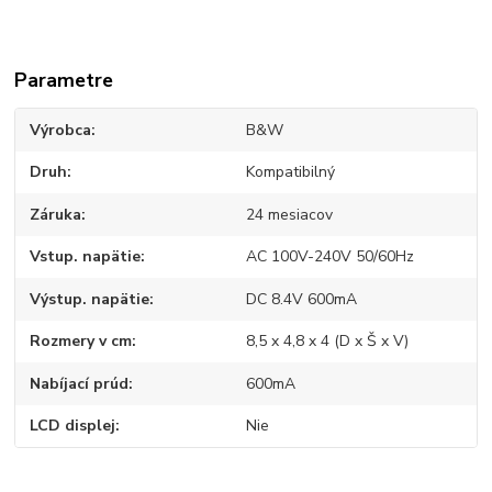
Parametre
Výrobca
B&W
Druh
Kompatibilný
Záruka
24 mesiacov
Vstup. napätie
AC 100V-240V 50/60Hz
Výstup. napätie
DC 8.4V 600mA
Rozmery v cm
8,5 x 4,8 x 4 (D x Š x V)
Nabíjací prúd
600mA
LCD displej
Nie