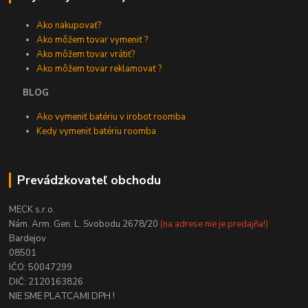
Ako nakupovať?
Ako môžem tovar vymeniť ?
Ako môžem tovar vrátiť?
Ako môžem tovar reklamovať ?
BLOG
Ako vymeniť batériu v irobot roomba
Kedy vymeniť batériu roomba
Prevádzkovateľ obchodu
MECK s.r.o.
Nám. Arm. Gen. L. Svobodu 2678/20
(na adrese nie je predajňa!)
Bardejov
08501
IČO: 50047299
DIČ: 2120163826
NIE SME PLATCAMI DPH !