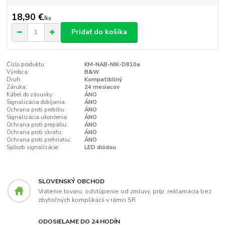
18,90 €
/
ks
Pridať do košíka
Číslo produktu:
KM-NAB-NIK-D810a
Výrobca:
B&W
Druh:
Kompatibilný
Záruka:
24 mesiacov
Kábel do zásuvky:
ÁNO
Signalizácia dobíjania:
ÁNO
Ochrana proti prebitiu:
ÁNO
Signalizácia ukončenia:
ÁNO
Ochrana proti prepätiu:
ÁNO
Ochrana proti skratu:
ÁNO
Ochrana proti prehriatiu:
ÁNO
Spôsob signalízácie:
LED diódou
SLOVENSKÝ OBCHOD
Vrátenie tovaru, odstúpenie od zmluvy, príp. reklamácia bez
zbytočných komplikácii v rámci SR
ODOSIELAME DO 24 HODÍN