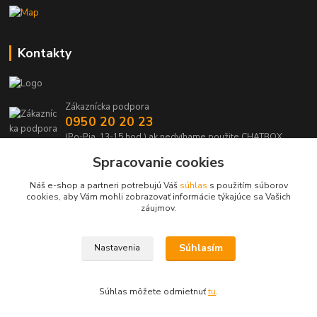
Kontakty
Zákaznícka podpora
0950 20 20 23
(Po-Pia, 13-15 hod.) ak nedvíhame použite CHATBOX
Spracovanie cookies
info@kabelmanie.sk
Náš e-shop a partneri potrebujú Váš
súhlas
s použitím súborov
cookies, aby Vám mohli zobrazovať informácie týkajúce sa Vašich
záujmov.
Súhlasím
Nastavenia
Upravit sběr cookies.
Súhlas môžete odmietnuť
tu
.
Vytvorené na
Eshop-rychlo.sk