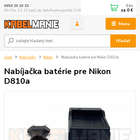
0
ks
0950 20 20 23
za
0 €
(Po-Pia, 13-15 hod.) ak nedvíhame použite CHATBOX
Menu
Hľadať
Úvod
Nabíjačky
Nikon
Nabíjačka batérie pre Nikon D810a
Nabíjačka batérie pre Nikon
D810a