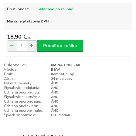
Dostupnosť:
Skladovo dostupné
Nie sme platcovia DPH
18,90 €
/
ks
Pridať do košíka
Číslo produktu:
KM-NAB-NIK-Z6II
Výrobca:
B&W
Druh:
Kompatibilný
Záruka:
24 mesiacov
Kábel do zásuvky:
ÁNO
Signalizácia dobíjania:
ÁNO
Ochrana proti prebitiu:
ÁNO
Signalizácia ukončenia:
ÁNO
Ochrana proti prepätiu:
ÁNO
Ochrana proti skratu:
ÁNO
Ochrana proti prehriatiu:
ÁNO
Spôsob signalízácie:
LED diódou
SLOVENSKÝ OBCHOD