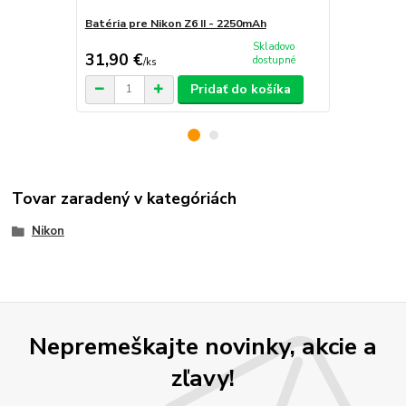
Batéria pre Nikon Z6 II - 2250mAh
Sieťový adap
Skladovo
31,90 €
72,90 €
dostupné
/
ks
/
k
Pridať do košíka
Tovar zaradený v kategóriách
Nikon
Nepremeškajte novinky, akcie a
zľavy!