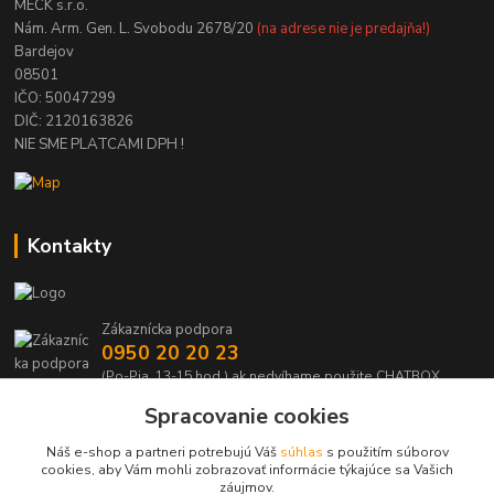
MECK s.r.o.
Nám. Arm. Gen. L. Svobodu 2678/20
(na adrese nie je predajňa!)
Bardejov
08501
IČO: 50047299
DIČ: 2120163826
NIE SME PLATCAMI DPH !
Kontakty
Zákaznícka podpora
0950 20 20 23
(Po-Pia, 13-15 hod.) ak nedvíhame použite CHATBOX
Spracovanie cookies
info@kabelmanie.sk
Náš e-shop a partneri potrebujú Váš
súhlas
s použitím súborov
cookies, aby Vám mohli zobrazovať informácie týkajúce sa Vašich
záujmov.