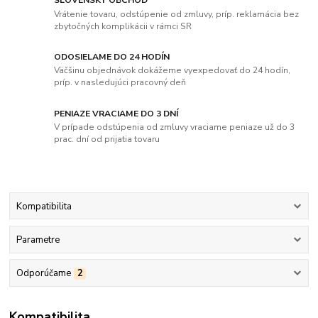
Vrátenie tovaru, odstúpenie od zmluvy, príp. reklamácia bez
zbytočných komplikácii v rámci SR
ODOSIELAME DO 24 HODÍN
Väčšinu objednávok dokážeme vyexpedovať do 24 hodín,
príp. v nasledujúci pracovný deň
PENIAZE VRACIAME DO 3 DNÍ
V prípade odstúpenia od zmluvy vraciame peniaze už do 3
prac. dní od prijatia tovaru
Kompatibilita
Parametre
Odporúčame
2
Kompatibilita