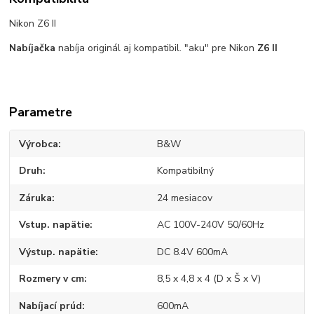
Nikon Z6 II
Nabíjačka
nabíja originál aj kompatibil. "aku" pre Nikon
Z6 II
Parametre
Výrobca
B&W
Druh
Kompatibilný
Záruka
24 mesiacov
Vstup. napätie
AC 100V-240V 50/60Hz
Výstup. napätie
DC 8.4V 600mA
Rozmery v cm
8,5 x 4,8 x 4 (D x Š x V)
Nabíjací prúd
600mA