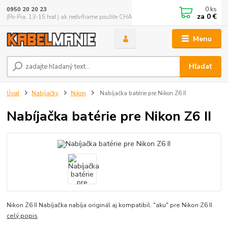
0
ks
0950 20 20 23
za
0 €
(Po-Pia, 13-15 hod.) ak nedvíhame použite CHATBOX
Menu
Hľadať
Úvod
Nabíjačky
Nikon
Nabíjačka batérie pre Nikon Z6 II
Nabíjačka batérie pre Nikon Z6 II
Nikon Z6 II Nabíjačka nabíja originál aj kompatibil. "aku" pre Nikon Z6 II
celý popis