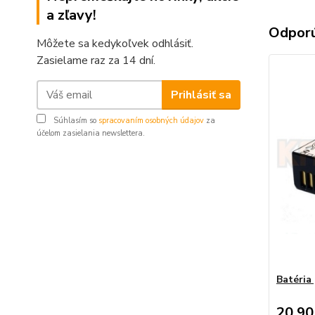
a zľavy!
Odpor
Môžete sa kedykoľvek odhlásiť.
Zasielame raz za 14 dní.
Prihlásiť sa
Súhlasím so
spracovaním osobných údajov
za
účelom zasielania newslettera.
Batéria
20,90