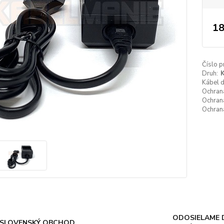
18
Číslo p
Druh:
K
Kábel 
Ochrana
Ochrana
Ochrana
ODOSIELAME 
SLOVENSKÝ OBCHOD