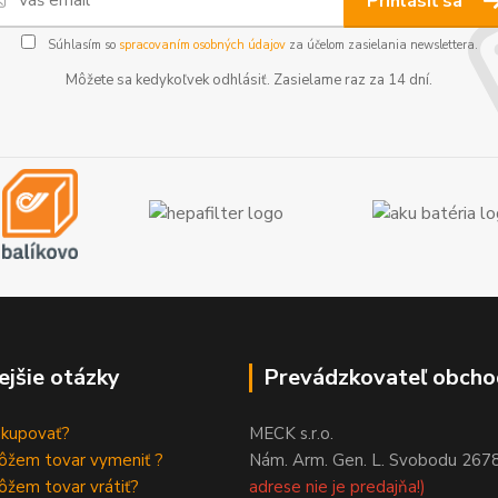
Prihlásiť sa
Súhlasím so
spracovaním osobných údajov
za účelom zasielania newslettera.
Môžete sa kedykoľvek odhlásiť. Zasielame raz za 14 dní.
ejšie otázky
Prevádzkovateľ obcho
akupovať?
MECK s.r.o.
ôžem tovar vymeniť ?
Nám. Arm. Gen. L. Svobodu 267
žem tovar vrátiť?
adrese nie je predajňa!)