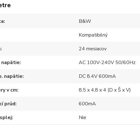
etre
ca
B&W
Kompatibilný
a
24 mesiacov
 napätie
AC 100V-240V 50/60Hz
. napätie
DC 8.4V 600mA
ry v cm
8,5 x 4,8 x 4 (D x Š x V)
cí prúd
600mA
splej
Nie