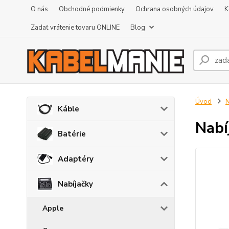
O nás
Obchodné podmienky
Ochrana osobných údajov
K
Zadať vrátenie tovaru ONLINE
Blog
Úvod
N
Káble
Nabí
Batérie
Adaptéry
Nabíjačky
Apple