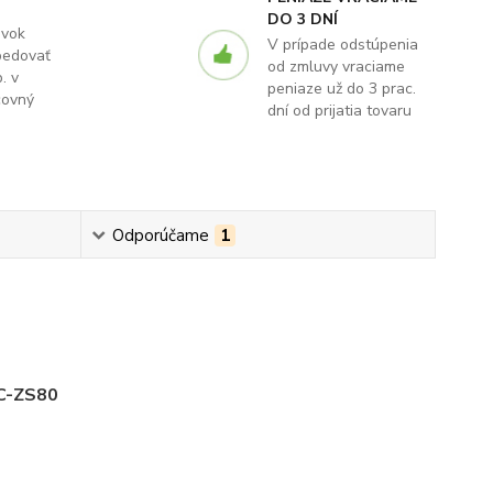
DO 3 DNÍ
ávok
V prípade odstúpenia
pedovať
od zmluvy vraciame
. v
peniaze už do 3 prac.
covný
dní od prijatia tovaru
Odporúčame
1
C-ZS80