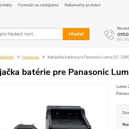
ontakty
Formulár na odstúpenie
Reklamačný protokol
Neviet
Hľadať
0950
(Po-Pi
abíjačky
Panasonic
Nabíjačka batérie pre Panasonic Lumix DC-ZS8
jačka batérie pre Panasonic Lu
Lumix 
Panas
Dos
Nie