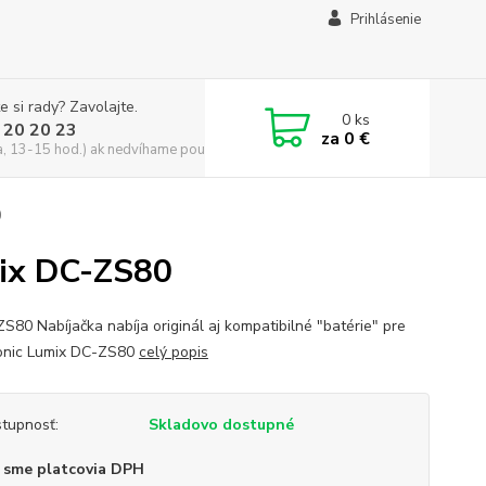
Prihlásenie
e si rady? Zavolajte.
0
ks
 20 20 23
za
0 €
a, 13-15 hod.) ak nedvíhame použite CHATBOX
0
mix DC-ZS80
ZS80 Nabíjačka nabíja originál aj kompatibilné "batérie" pre
onic Lumix DC-ZS80
celý popis
tupnosť:
Skladovo dostupné
 sme platcovia DPH