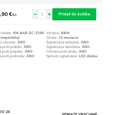
,90 €
Pridať do košíka
/
ks
roduktu:
KM-NAB-DC-ZS80
Výrobca:
B&W
ompatibilný
Záruka:
24 mesiacov
do zásuvky:
ÁNO
Signalizácia dobíjania:
ÁNO
 proti prebitiu:
ÁNO
Signalizácia ukončenia:
ÁNO
 proti prepätiu:
ÁNO
Ochrana proti skratu:
ÁNO
 proti prehriatiu:
ÁNO
Spôsob signalízácie:
LED diódou
DO 24
PENIAZE VRACIAME