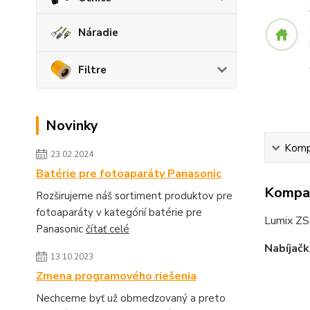
Náradie
Filtre
Novinky
Kompa
23.02.2024
Batérie pre fotoaparáty Panasonic
Kompat
Rozširujeme náš sortiment produktov pre
fotoaparáty v kategórií batérie pre
Lumix Z
Panasonic
čítať celé
Nabíjačk
13.10.2023
Zmena programového riešenia
Nechceme byť už obmedzovaný a preto