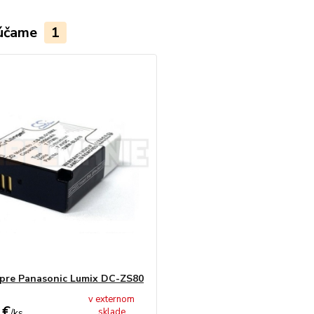
účame
1
 pre Panasonic Lumix DC-ZS80
v externom
 €
sklade
/
ks