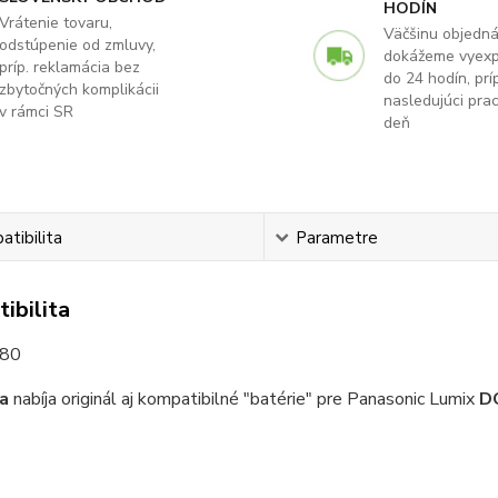
HODÍN
Vrátenie tovaru,
Väčšinu objedn
odstúpenie od zmluvy,
dokážeme vyex
príp. reklamácia bez
do 24 hodín, príp
zbytočných komplikácii
nasledujúci pra
v rámci SR
deň
tibilita
Parametre
ibilita
S80
a
nabíja originál aj kompatibilné "batérie" pre Panasonic Lumix
D