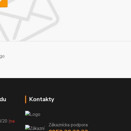
du
Kontakty
8/20
(na
Zákaznícka podpora