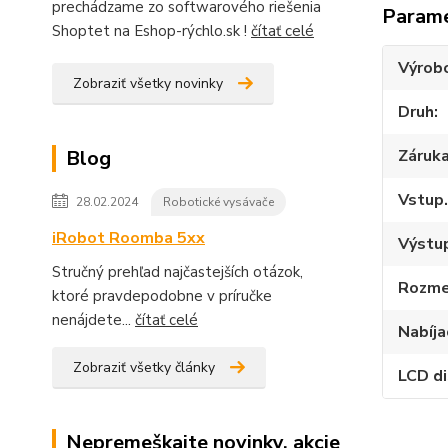
prechádzame zo softwarového riešenia
Param
Shoptet na Eshop-rýchlo.sk !
čítať celé
Výrob
Zobraziť všetky novinky
Druh
Záruk
Blog
Vstup.
28.02.2024
Robotické vysávače
iRobot Roomba 5xx
Výstup
Stručný prehľad najčastejších otázok,
Rozme
ktoré pravdepodobne v príručke
nenájdete...
čítať celé
Nabíja
Zobraziť všetky články
LCD di
Nepremeškajte novinky, akcie