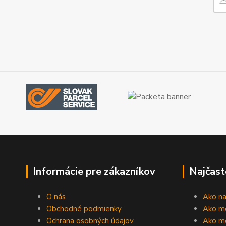
Informácie pre zákazníkov
Najčast
O nás
Ako n
Obchodné podmienky
Ako m
Ochrana osobných údajov
Ako mô