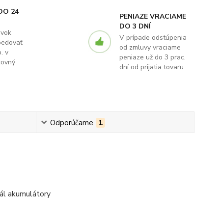
DO 24
PENIAZE VRACIAME
DO 3 DNÍ
ávok
V prípade odstúpenia
pedovať
od zmluvy vraciame
. v
peniaze už do 3 prac.
covný
dní od prijatia tovaru
Odporúčame
1
inál akumulátory