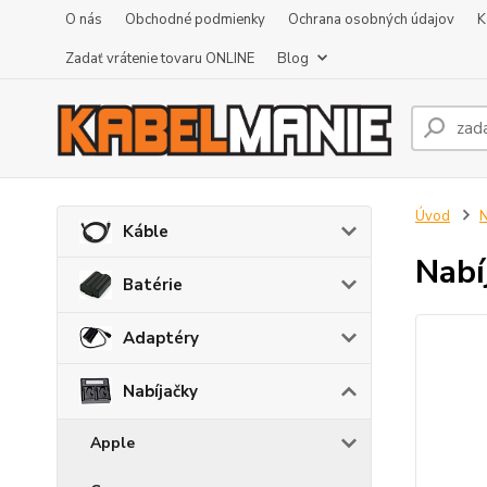
O nás
Obchodné podmienky
Ochrana osobných údajov
K
Zadať vrátenie tovaru ONLINE
Blog
Úvod
N
Káble
Nabí
Batérie
Adaptéry
Nabíjačky
Apple