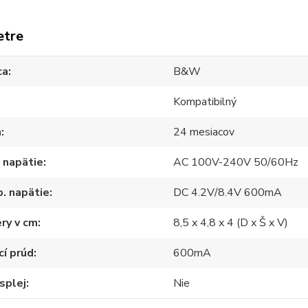
etre
ca
B&W
Kompatibilný
a
24 mesiacov
 napätie
AC 100V-240V 50/60Hz
. napätie
DC 4.2V/8.4V 600mA
ry v cm
8,5 x 4,8 x 4 (D x Š x V)
cí prúd
600mA
splej
Nie