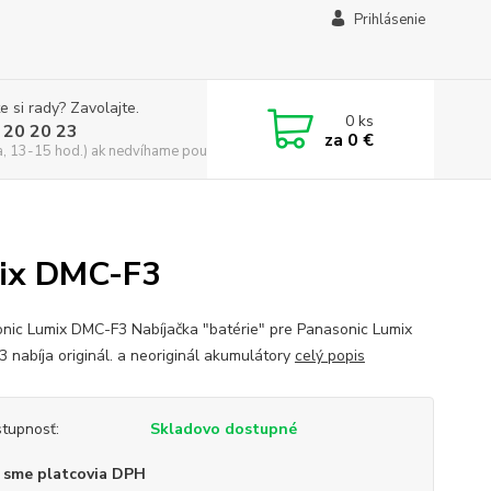
Prihlásenie
e si rady? Zavolajte.
0
ks
 20 20 23
za
0 €
a, 13-15 hod.) ak nedvíhame použite CHATBOX
mix DMC-F3
nic Lumix DMC-F3 Nabíjačka "batérie" pre Panasonic Lumix
 nabíja originál. a neoriginál akumulátory
celý popis
tupnosť:
Skladovo dostupné
 sme platcovia DPH