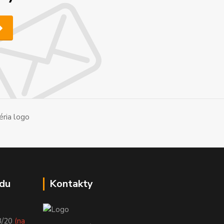
du
Kontakty
8/20
(na