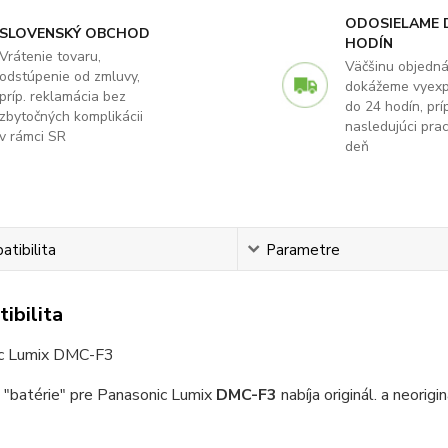
ODOSIELAME 
SLOVENSKÝ OBCHOD
HODÍN
Vrátenie tovaru,
Väčšinu objedn
odstúpenie od zmluvy,
dokážeme vyex
príp. reklamácia bez
do 24 hodín, príp
zbytočných komplikácii
nasledujúci pra
v rámci SR
deň
tibilita
Parametre
ibilita
c Lumix DMC-F3
 "batérie" pre Panasonic Lumix
DMC-F3
nabíja originál. a neorig