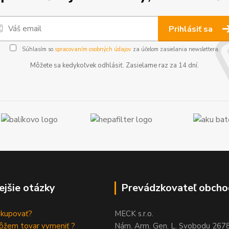
Prihlásiť sa
Súhlasím so
spracovaním osobných údajov
za účelom zasielania newslettera.
Môžete sa kedykoľvek odhlásiť. Zasielame raz za 14 dní.
ejšie otázky
Prevádzkovateľ obcho
akupovať?
MECK s.r.o.
ôžem tovar vymeniť ?
Nám. Arm. Gen. L. Svobodu 267