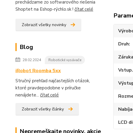
prechádzame zo softwarového riešenia
Shoptet na Eshop-rýchlo.sk !
čítať celé
Param
Zobraziť všetky novinky
Výrob
Druh
Blog
Záruk
28.02.2024
Robotické vysávače
Vstup.
iRobot Roomba 5xx
Stručný prehľad najčastejších otázok,
Výstup
ktoré pravdepodobne v príručke
nenájdete...
čítať celé
Rozme
Nabíja
Zobraziť všetky články
LCD di
Nepremeškajte novinky, akcie