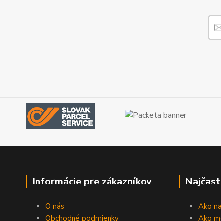
Informácie pre zákazníkov
Najčast
O nás
Ako n
Obchodné podmienky
Ako m