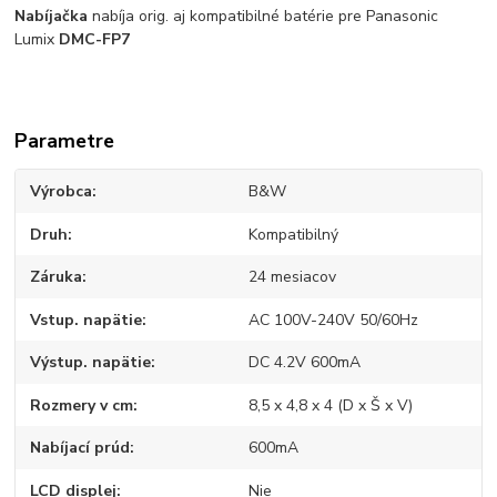
Nabíjačka
nabíja orig. aj kompatibilné batérie pre Panasonic
Lumix
DMC-FP7
Parametre
Výrobca
B&W
Druh
Kompatibilný
Záruka
24 mesiacov
Vstup. napätie
AC 100V-240V 50/60Hz
Výstup. napätie
DC 4.2V 600mA
Rozmery v cm
8,5 x 4,8 x 4 (D x Š x V)
Nabíjací prúd
600mA
LCD displej
Nie