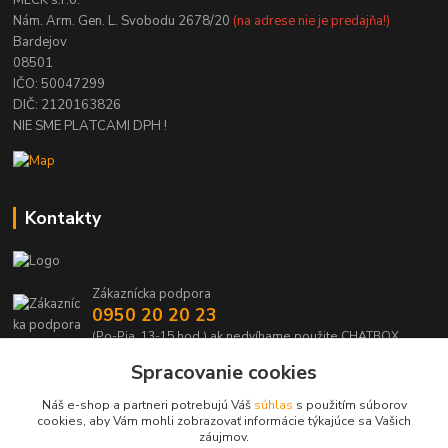
Nám. Arm. Gen. L. Svobodu 2678/20
(na adrese nie je predajňa!)
Bardejov
08501
IČO: 50047299
DIČ: 2120163826
NIE SME PLATCAMI DPH !
Kontakty
Zákaznícka podpora
0950 20 20 23
(Po-Pia, 13-15 hod.) ak nedvíhame použite CHATBOX
Spracovanie cookies
info@kabelmanie.sk
Náš e-shop a partneri potrebujú Váš
súhlas
s použitím súborov
cookies, aby Vám mohli zobrazovať informácie týkajúce sa Vašich
záujmov.