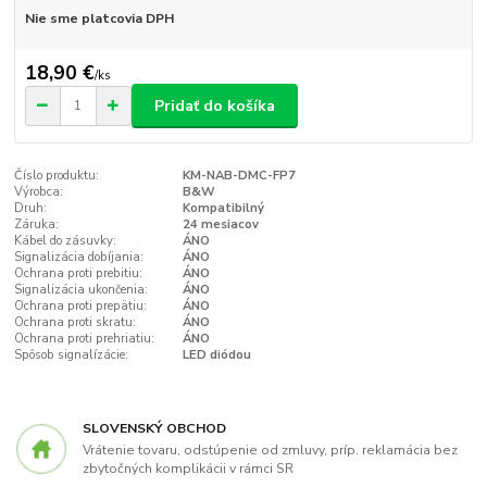
Nie sme platcovia DPH
18,90 €
/
ks
Pridať do košíka
Číslo produktu:
KM-NAB-DMC-FP7
Výrobca:
B&W
Druh:
Kompatibilný
Záruka:
24 mesiacov
Kábel do zásuvky:
ÁNO
Signalizácia dobíjania:
ÁNO
Ochrana proti prebitiu:
ÁNO
Signalizácia ukončenia:
ÁNO
Ochrana proti prepätiu:
ÁNO
Ochrana proti skratu:
ÁNO
Ochrana proti prehriatiu:
ÁNO
Spôsob signalízácie:
LED diódou
SLOVENSKÝ OBCHOD
Vrátenie tovaru, odstúpenie od zmluvy, príp. reklamácia bez
zbytočných komplikácii v rámci SR