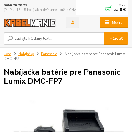
0
ks
0950 20 20 23
za
0 €
(Po-Pia, 13-15 hod.) ak nedvíhame použite CHATBOX
Menu
Hľadať
Úvod
Nabíjačky
Panasonic
Nabíjačka batérie pre Panasonic Lumix
DMC-FP7
Nabíjačka batérie pre Panasonic
Lumix DMC-FP7