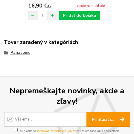
16,90 €
v externom sklade
/
ks
Pridať do košíka
Tovar zaradený v kategóriách
Panasonic
Nepremeškajte novinky, akcie a
zľavy!
Prihlásiť sa
Súhlasím so
spracovaním osobných údajov
za účelom zasielania newslettera.