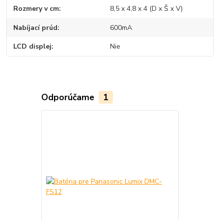
Rozmery v cm
8,5 x 4,8 x 4 (D x Š x V)
Nabíjací prúd
600mA
LCD displej
Nie
Odporúčame
1