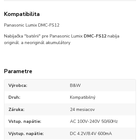
Kompatibilita
Panasonic Lumix DMC-FS12
Nabíjačka "batérii" pre Panasonic Lumix
DMC-FS12
nabíja
originál. a neoriginál akumulátory
Parametre
Výrobca
B&W
Druh
Kompatibilný
Záruka
24 mesiacov
Vstup. napätie
AC 100V-240V 50/60Hz
Výstup. napätie
DC 4.2V/8.4V 600mA