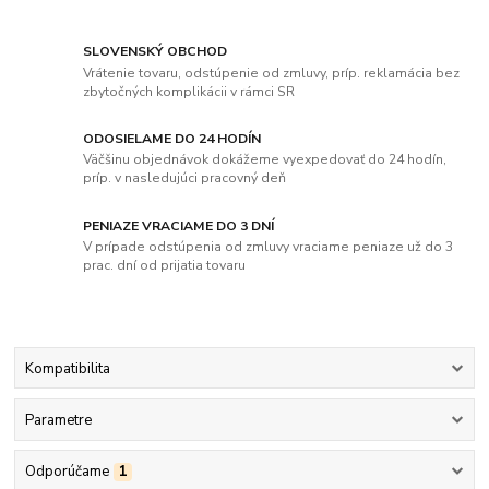
SLOVENSKÝ OBCHOD
Vrátenie tovaru, odstúpenie od zmluvy, príp. reklamácia bez
zbytočných komplikácii v rámci SR
ODOSIELAME DO 24 HODÍN
Väčšinu objednávok dokážeme vyexpedovať do 24 hodín,
príp. v nasledujúci pracovný deň
PENIAZE VRACIAME DO 3 DNÍ
V prípade odstúpenia od zmluvy vraciame peniaze už do 3
prac. dní od prijatia tovaru
Kompatibilita
Parametre
Odporúčame
1