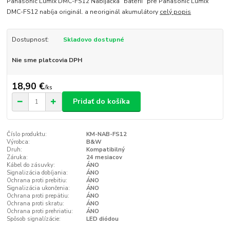
Panasonic Lumix DMC-FS12 Nabíjačka "batérii" pre Panasonic Lumix
DMC-FS12 nabíja originál. a neoriginál akumulátory
celý popis
Dostupnosť:
Skladovo dostupné
Nie sme platcovia DPH
18,90 €
/
ks
Pridať do košíka
Číslo produktu:
KM-NAB-FS12
Výrobca:
B&W
Druh:
Kompatibilný
Záruka:
24 mesiacov
Kábel do zásuvky:
ÁNO
Signalizácia dobíjania:
ÁNO
Ochrana proti prebitiu:
ÁNO
Signalizácia ukončenia:
ÁNO
Ochrana proti prepätiu:
ÁNO
Ochrana proti skratu:
ÁNO
Ochrana proti prehriatiu:
ÁNO
Spôsob signalízácie:
LED diódou