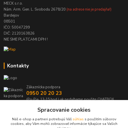
MECK s.r.o.
Nám. Arm. Gen. L. Svobodu 2678/20
(na adrese nie je predajňa!)
Bardejov
08501
IČO: 50047299
DIČ: 2120163826
NIE SME PLATCAMI DPH !
Kontakty
Zákaznícka podpora
0950 20 20 23
(Po-Pia, 13-15 hod.) ak nedvíhame použite CHATBOX
Spracovanie cookies
info@kabelmanie.sk
Náš e-shop a partneri potrebujú Váš
súhlas
s použitím súborov
cookies, aby Vám mohli zobrazovať informácie týkajúce sa Vašich