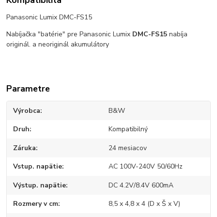
Panasonic Lumix DMC-FS15
Nabíjačka "batérie" pre Panasonic Lumix
DMC-FS15
nabíja
originál. a neoriginál akumulátory
Parametre
Výrobca
B&W
Druh
Kompatibilný
Záruka
24 mesiacov
Vstup. napätie
AC 100V-240V 50/60Hz
Výstup. napätie
DC 4.2V/8.4V 600mA
Rozmery v cm
8,5 x 4,8 x 4 (D x Š x V)