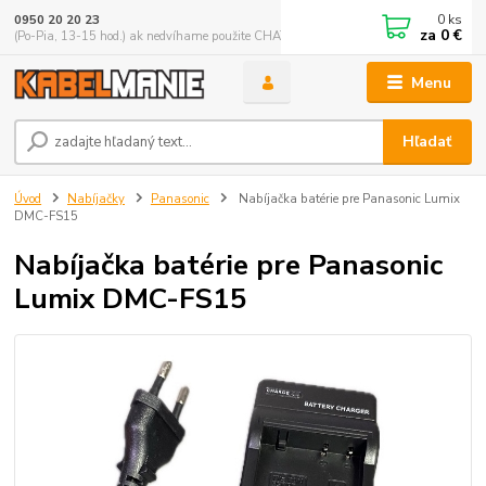
0
ks
0950 20 20 23
za
0 €
(Po-Pia, 13-15 hod.) ak nedvíhame použite CHATBOX
Menu
Hľadať
Úvod
Nabíjačky
Panasonic
Nabíjačka batérie pre Panasonic Lumix
DMC-FS15
Nabíjačka batérie pre Panasonic
Lumix DMC-FS15