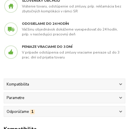
SLOVENSKÝ OBCHOD
Vrátenie tovaru, odstúpenie od zmluvy, príp. reklamácia bez
zbytočných komplikácii v rámci SR
ODOSIELAME DO 24 HODÍN
Väčšinu objednávok dokážeme vyexpedovať do 24 hodín,
príp. v nasledujúci pracovný deň
PENIAZE VRACIAME DO 3 DNÍ
V prípade odstúpenia od zmluvy vraciame peniaze už do 3
prac. dní od prijatia tovaru
Kompatibilita
Parametre
Odporúčame
1
Kompatibilita