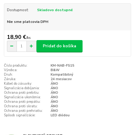
Dostupnosť:
Skladovo dostupné
Nie sme platcovia DPH
18,90 €
/
ks
Pridať do košíka
Číslo produktu:
KM-NAB-FS15
Výrobca:
B&W
Druh:
Kompatibilný
Záruka:
24 mesiacov
Kábel do zásuvky:
ÁNO
Signalizácia dobíjania:
ÁNO
Ochrana proti prebitiu:
ÁNO
Signalizácia ukončenia:
ÁNO
Ochrana proti prepätiu:
ÁNO
Ochrana proti skratu:
ÁNO
Ochrana proti prehriatiu:
ÁNO
Spôsob signalízácie:
LED diódou