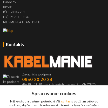
Bardejov
08501
IČO: 50047299
DIČ: 2120163826
NIE SME PLATCAMI DPH !
Kontakty
Zákaznícka podpora
0950 20 20 23
(Po-Pia, 13-15 hod.) ak nedvíhame použite CHATBOX
Spracovanie cookies
info@kabelmanie.sk
Náš e-shop a partneri potrebujú Váš
súhlas
s použitím súborov
cookies, aby Vám mohli zobrazovať informácie týkajúce sa Vašich