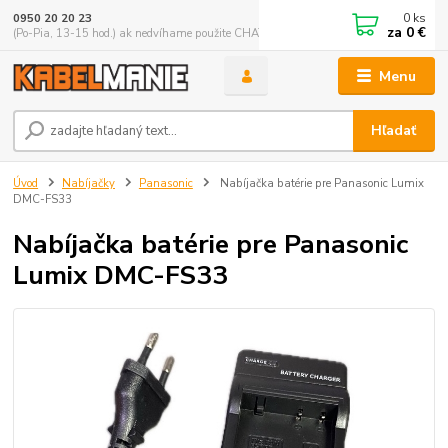
0
ks
0950 20 20 23
za
0 €
(Po-Pia, 13-15 hod.) ak nedvíhame použite CHATBOX
Menu
Hľadať
Úvod
Nabíjačky
Panasonic
Nabíjačka batérie pre Panasonic Lumix
DMC-FS33
Nabíjačka batérie pre Panasonic
Lumix DMC-FS33