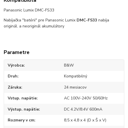
Panasonic Lumix DMC-FS33
Nabíjačka "batérii" pre Panasonic Lumix
DMC-FS33
nabíja
originál. a neoriginál akumulátory
Parametre
Výrobca
B&W
Druh
Kompatibilný
Záruka
24 mesiacov
Vstup. napätie
AC 100V-240V 50/60Hz
Výstup. napätie
DC 4.2V/8.4V 600mA
Rozmery v cm
8,5 x 4,8 x 4 (D x Š x V)