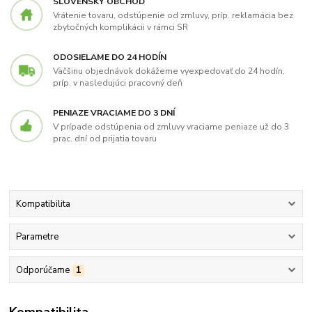
SLOVENSKÝ OBCHOD
Vrátenie tovaru, odstúpenie od zmluvy, príp. reklamácia bez
zbytočných komplikácii v rámci SR
ODOSIELAME DO 24 HODÍN
Väčšinu objednávok dokážeme vyexpedovať do 24 hodín,
príp. v nasledujúci pracovný deň
PENIAZE VRACIAME DO 3 DNÍ
V prípade odstúpenia od zmluvy vraciame peniaze už do 3
prac. dní od prijatia tovaru
Kompatibilita
Parametre
Odporúčame
1
Kompatibilita