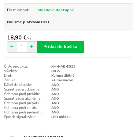
Dostupnosť:
Skladovo dostupné
Nie sme platcovia DPH
18,90 €
/
ks
Pridať do košíka
Číslo produktu:
KM-NAB-FS33
Výrobca:
B&W
Druh:
Kompatibilný
Záruka:
24 mesiacov
Kábel do zásuvky:
ÁNO
Signalizácia dobíjania:
ÁNO
Ochrana proti prebitiu:
ÁNO
Signalizácia ukončenia:
ÁNO
Ochrana proti prepätiu:
ÁNO
Ochrana proti skratu:
ÁNO
Ochrana proti prehriatiu:
ÁNO
Spôsob signalízácie:
LED diódou