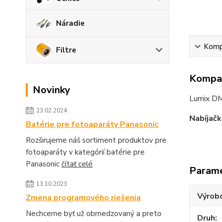
Náradie
Kompa
Filtre
Kompat
Novinky
Lumix D
23.02.2024
Nabíjačk
Batérie pre fotoaparáty Panasonic
Rozširujeme náš sortiment produktov pre
fotoaparáty v kategórií batérie pre
Panasonic
čítať celé
Param
13.10.2023
Výrob
Zmena programového riešenia
Nechceme byť už obmedzovaný a preto
Druh