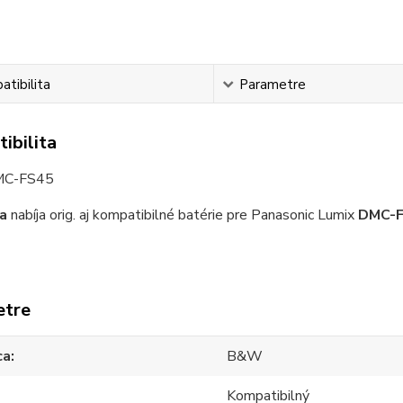
tibilita
Parametre
ibilita
MC-FS45
a
nabíja orig. aj kompatibilné batérie pre Panasonic Lumix
DMC-
etre
ca
B&W
Kompatibilný