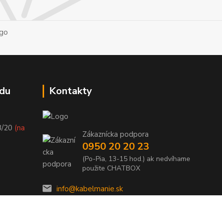
du
Kontakty
8/20
(na
Zákaznícka podpora
0950 20 20 23
(Po-Pia, 13-15 hod.) ak nedvíhame
použite CHATBOX
info@kabelmanie.sk