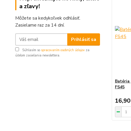
a zľavy!
Môžete sa kedykoľvek odhlásiť.
Zasielame raz za 14 dní.
Prihlásiť sa
Súhlasím so
spracovaním osobných údajov
za
účelom zasielania newslettera.
Batéria
FS45
16,90