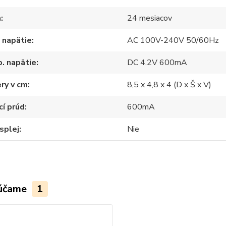
a
24 mesiacov
 napätie
AC 100V-240V 50/60Hz
. napätie
DC 4.2V 600mA
ry v cm
8,5 x 4,8 x 4 (D x Š x V)
cí prúd
600mA
splej
Nie
účame
1