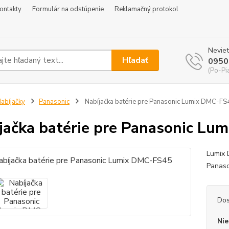
ontakty
Formulár na odstúpenie
Reklamačný protokol
Neviet
Hľadať
0950
(Po-Pi
abíjačky
Panasonic
Nabíjačka batérie pre Panasonic Lumix DMC-FS
jačka batérie pre Panasonic L
Lumix 
Panas
Dos
Nie