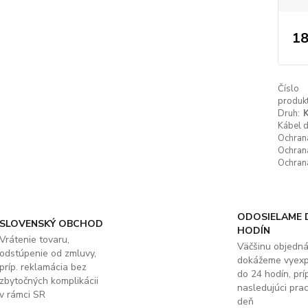
18
Číslo
produkt
Druh:
K
Kábel 
Ochrana
Ochrana
Ochrana
ODOSIELAME 
SLOVENSKÝ OBCHOD
HODÍN
Vrátenie tovaru,
Väčšinu objedn
odstúpenie od zmluvy,
dokážeme vyex
príp. reklamácia bez
do 24 hodín, príp
zbytočných komplikácii
nasledujúci pra
v rámci SR
deň