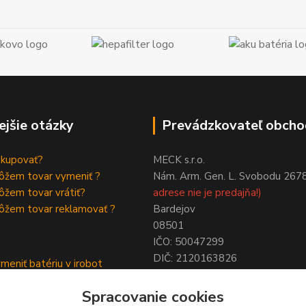
ejšie otázky
Prevádzkovateľ obcho
akupovať?
MECK s.r.o.
ôžem tovar vymeniť ?
Nám. Arm. Gen. L. Svobodu 267
žem tovar vrátiť?
adrese nie je predajňa!)
ôžem tovar reklamovať ?
Bardejov
08501
IČO: 50047299
DIČ: 2120163826
meniť batériu v irobot
NIE SME PLATCAMI DPH !
a
Spracovanie cookies
ymeniť batériu roomba