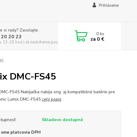
Prihlásenie
e si rady? Zavolajte.
0
ks
 20 20 23
za
0 €
a, 13-15 hod.) ak nedvíhame použite CHATBOX
45
umix DMC-FS45
DMC-FS45 Nabíjačka nabíja orig. aj kompatibilné batérie pre
onic Lumix DMC-FS45
celý popis
tupnosť:
Skladovo dostupné
 sme platcovia DPH