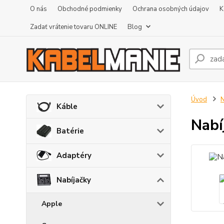
O nás
Obchodné podmienky
Ochrana osobných údajov
K
Zadať vrátenie tovaru ONLINE
Blog
Úvod
N
Káble
Nabí
Batérie
Adaptéry
Nabíjačky
Apple