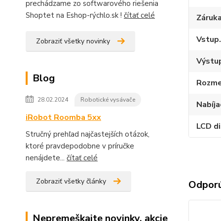
prechádzame zo softwarového riešenia
Shoptet na Eshop-rýchlo.sk !
čítať celé
Záruk
Vstup.
Zobraziť všetky novinky
Výstup
Blog
Rozme
28.02.2024
Robotické vysávače
Nabíja
iRobot Roomba 5xx
LCD di
Stručný prehľad najčastejších otázok,
ktoré pravdepodobne v príručke
nenájdete...
čítať celé
Zobraziť všetky články
Odpor
Nepremeškajte novinky, akcie