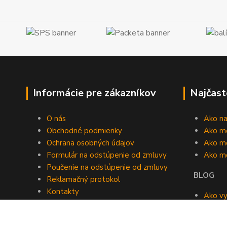
Informácie pre zákazníkov
Najčast
O nás
Ako n
Obchodné podmienky
Ako m
Ochrana osobných údajov
Ako mô
Formulár na odstúpenie od zmluvy
Ako m
Poučenie na odstúpenie od zmluvy
BLOG
Reklamačný protokol
Kontakty
Ako vy
Blog
roomb
Kedy v