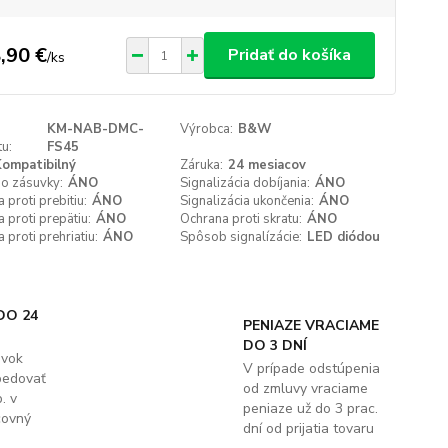
,90 €
Pridať do košíka
/
ks
KM-NAB-DMC-
Výrobca:
B&W
u:
FS45
ompatibilný
Záruka:
24 mesiacov
do zásuvky:
ÁNO
Signalizácia dobíjania:
ÁNO
 proti prebitiu:
ÁNO
Signalizácia ukončenia:
ÁNO
 proti prepätiu:
ÁNO
Ochrana proti skratu:
ÁNO
 proti prehriatiu:
ÁNO
Spôsob signalízácie:
LED diódou
DO 24
PENIAZE VRACIAME
DO 3 DNÍ
ávok
V prípade odstúpenia
pedovať
od zmluvy vraciame
. v
peniaze už do 3 prac.
covný
dní od prijatia tovaru