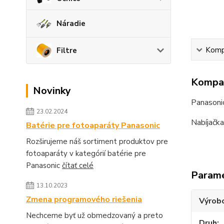
Náradie
Kompa
Filtre
Kompat
Novinky
Panason
23.02.2024
Nabíjačka
Batérie pre fotoaparáty Panasonic
Rozširujeme náš sortiment produktov pre
fotoaparáty v kategórií batérie pre
Panasonic
čítať celé
Param
13.10.2023
Zmena programového riešenia
Výrob
Nechceme byť už obmedzovaný a preto
Druh