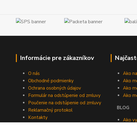
Informácie pre zákazníkov
Najčast
O nás
Ako n
Obchodné podmienky
Ako m
Ochrana osobných údajov
Ako mô
Formulár na odstúpenie od zmluvy
Ako m
Poučenie na odstúpenie od zmluvy
BLOG
Reklamačný protokol
Kontakty
Ako vy
Blog
roomb
Kedy v