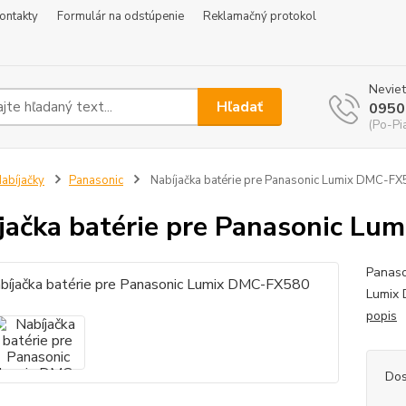
ontakty
Formulár na odstúpenie
Reklamačný protokol
Neviet
Hľadať
0950
(Po-Pi
abíjačky
Panasonic
Nabíjačka batérie pre Panasonic Lumix DMC-F
jačka batérie pre Panasonic L
Panaso
Lumix 
popis
Dos