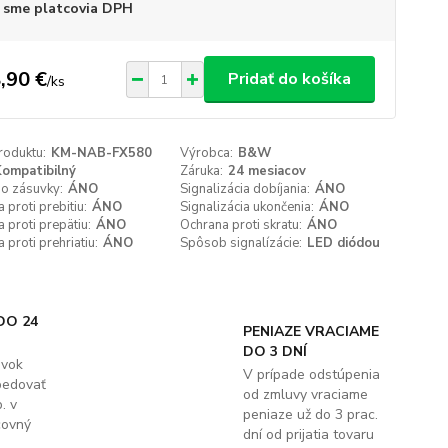
 sme platcovia DPH
,90 €
Pridať do košíka
/
ks
roduktu:
KM-NAB-FX580
Výrobca:
B&W
ompatibilný
Záruka:
24 mesiacov
do zásuvky:
ÁNO
Signalizácia dobíjania:
ÁNO
 proti prebitiu:
ÁNO
Signalizácia ukončenia:
ÁNO
 proti prepätiu:
ÁNO
Ochrana proti skratu:
ÁNO
 proti prehriatiu:
ÁNO
Spôsob signalízácie:
LED diódou
DO 24
PENIAZE VRACIAME
DO 3 DNÍ
ávok
V prípade odstúpenia
pedovať
od zmluvy vraciame
. v
peniaze už do 3 prac.
covný
dní od prijatia tovaru