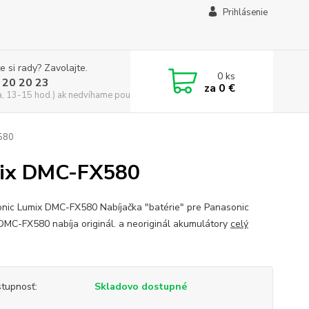
Prihlásenie
e si rady? Zavolajte.
0
ks
 20 20 23
za
0 €
a, 13-15 hod.) ak nedvíhame použite CHATBOX
X580
umix DMC-FX580
nic Lumix DMC-FX580 Nabíjačka "batérie" pre Panasonic
DMC-FX580 nabíja originál. a neoriginál akumulátory
celý
tupnosť:
Skladovo dostupné