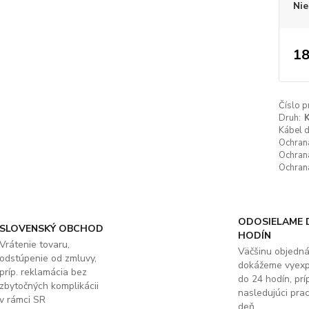
Nie
18
Číslo p
Druh:
K
Kábel 
Ochrana
Ochrana
Ochrana
ODOSIELAME 
SLOVENSKÝ OBCHOD
HODÍN
Vrátenie tovaru,
Väčšinu objedn
odstúpenie od zmluvy,
dokážeme vyex
príp. reklamácia bez
do 24 hodín, príp
zbytočných komplikácii
nasledujúci pra
v rámci SR
deň