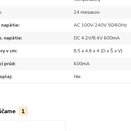
a
24 mesiacov
 napätie
AC 100V-240V 50/60Hz
. napätie
DC 4.2V/8.4V 600mA
ry v cm
8,5 x 4,8 x 4 (D x Š x V)
cí prúd
600mA
splej
Nie
účame
1