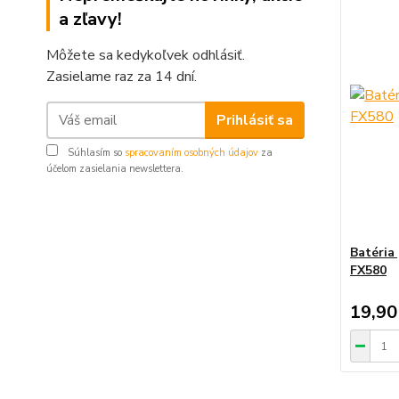
a zľavy!
Môžete sa kedykoľvek odhlásiť.
Zasielame raz za 14 dní.
Prihlásiť sa
Súhlasím so
spracovaním osobných údajov
za
účelom zasielania newslettera.
Batéria
FX580
19,90