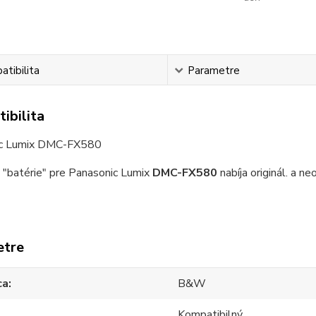
tibilita
Parametre
ibilita
ic Lumix DMC-FX580
 "batérie" pre Panasonic Lumix
DMC-FX580
nabíja originál. a n
etre
ca
B&W
Kompatibilný