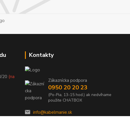
du
Kontakty
8/20
(na
Zákaznícka podpora
0950 20 20 23
(Po-Pia, 13-15 hod.) ak nedvíhame
použite CHATBOX
info@kabelmanie.sk