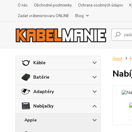
O nás
Obchodné podmienky
Ochrana osobných údajov
K
Zadať vrátenie tovaru ONLINE
Blog
Úvod
N
Káble
Nabí
Batérie
Adaptéry
Nabíjačky
Apple