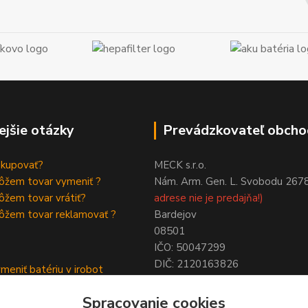
ejšie otázky
Prevádzkovateľ obcho
akupovať?
MECK s.r.o.
ôžem tovar vymeniť ?
Nám. Arm. Gen. L. Svobodu 267
žem tovar vrátiť?
adrese nie je predajňa!)
ôžem tovar reklamovať ?
Bardejov
08501
IČO: 50047299
DIČ: 2120163826
meniť batériu v irobot
NIE SME PLATCAMI DPH !
a
Spracovanie cookies
ymeniť batériu roomba