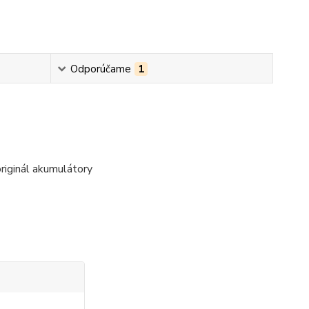
Odporúčame
1
eoriginál akumulátory