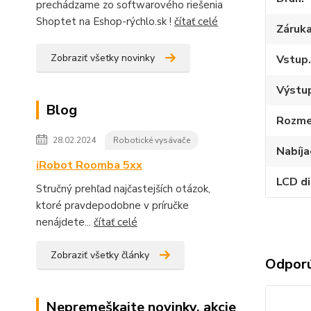
prechádzame zo softwarového riešenia
Shoptet na Eshop-rýchlo.sk !
čítať celé
Záruk
Zobraziť všetky novinky
Vstup.
Výstup
Blog
Rozme
28.02.2024
Robotické vysávače
Nabíja
iRobot Roomba 5xx
LCD di
Stručný prehľad najčastejších otázok,
ktoré pravdepodobne v príručke
nenájdete...
čítať celé
Zobraziť všetky články
Odpor
Nepremeškajte novinky, akcie