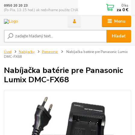
0
ks
0950 20 20 23
za
0 €
(Po-Pia, 13-15 hod.) ak nedvíhame použite CHATBOX
Menu
Hľadať
Úvod
Nabíjačky
Panasonic
Nabíjačka batérie pre Panasonic Lumix
DMC-FX68
Nabíjačka batérie pre Panasonic
Lumix DMC-FX68