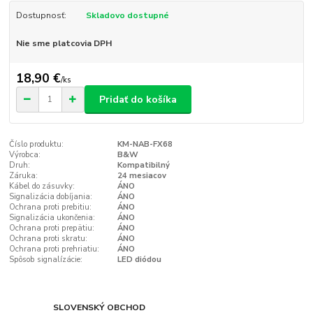
Dostupnosť:
Skladovo dostupné
Nie sme platcovia DPH
18,90 €
/
ks
Pridať do košíka
Číslo produktu:
KM-NAB-FX68
Výrobca:
B&W
Druh:
Kompatibilný
Záruka:
24 mesiacov
Kábel do zásuvky:
ÁNO
Signalizácia dobíjania:
ÁNO
Ochrana proti prebitiu:
ÁNO
Signalizácia ukončenia:
ÁNO
Ochrana proti prepätiu:
ÁNO
Ochrana proti skratu:
ÁNO
Ochrana proti prehriatiu:
ÁNO
Spôsob signalízácie:
LED diódou
SLOVENSKÝ OBCHOD