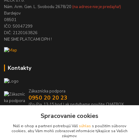
MECK s.r.o.
Nám. Arm. Gen. L. Svobodu 2678/20
(na adrese nie je predajňa!)
Bardejov
08501
IČO: 50047299
DIČ: 2120163826
NIE SME PLATCAMI DPH !
Kontakty
Zákaznícka podpora
0950 20 20 23
(Po-Pia, 13-15 hod.) ak nedvíhame použite CHATBOX
Spracovanie cookies
info@kabelmanie.sk
Náš e-shop a partneri potrebujú Váš
súhlas
s použitím súborov
cookies, aby Vám mohli zobrazovať informácie týkajúce sa Vašich
záujmov.