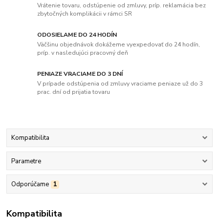
Vrátenie tovaru, odstúpenie od zmluvy, príp. reklamácia bez
zbytočných komplikácii v rámci SR
ODOSIELAME DO 24 HODÍN
Väčšinu objednávok dokážeme vyexpedovať do 24 hodín,
príp. v nasledujúci pracovný deň
PENIAZE VRACIAME DO 3 DNÍ
V prípade odstúpenia od zmluvy vraciame peniaze už do 3
prac. dní od prijatia tovaru
Kompatibilita
Parametre
Odporúčame
1
Kompatibilita