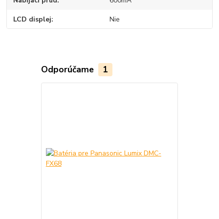
Nabíjací prúd
600mA
LCD displej
Nie
Odporúčame
1