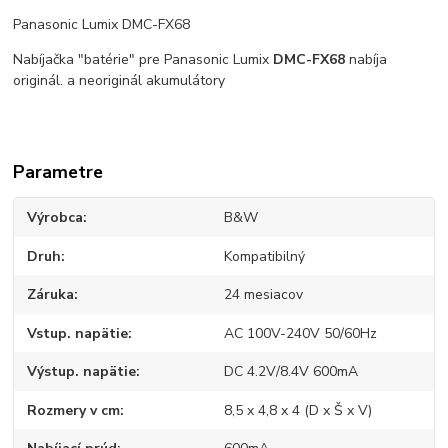
Panasonic Lumix DMC-FX68
Nabíjačka "batérie" pre Panasonic Lumix
DMC-FX68
nabíja
originál. a neoriginál akumulátory
Parametre
Výrobca
B&W
Druh
Kompatibilný
Záruka
24 mesiacov
Vstup. napätie
AC 100V-240V 50/60Hz
Výstup. napätie
DC 4.2V/8.4V 600mA
Rozmery v cm
8,5 x 4,8 x 4 (D x Š x V)