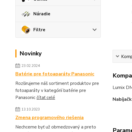
Náradie
Filtre
Novinky
Kompa
23.02.2024
Batérie pre fotoaparáty Panasonic
Kompat
Rozširujeme náš sortiment produktov pre
Lumix D
fotoaparáty v kategórií batérie pre
Panasonic
čítať celé
Nabíjačk
13.10.2023
Zmena programového riešenia
Nechceme byť už obmedzovaný a preto
Param