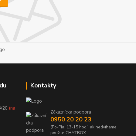
du
Kontakty
8/20
(na
Zákaznícka podpora
0950 20 20 23
(Po-Pia, 13-15 hod.) ak nedvíhame
použite CHATBOX