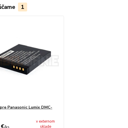
účame
1
 pre Panasonic Lumix DMC-
v externom
 €
sklade
/
ks