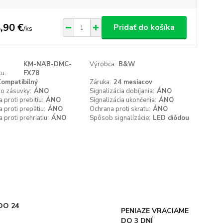
,90 €
Pridať do košíka
/
ks
KM-NAB-DMC-
Výrobca:
B&W
u:
FX78
ompatibilný
Záruka:
24 mesiacov
do zásuvky:
ÁNO
Signalizácia dobíjania:
ÁNO
 proti prebitiu:
ÁNO
Signalizácia ukončenia:
ÁNO
 proti prepätiu:
ÁNO
Ochrana proti skratu:
ÁNO
 proti prehriatiu:
ÁNO
Spôsob signalízácie:
LED diódou
DO 24
PENIAZE VRACIAME
DO 3 DNÍ