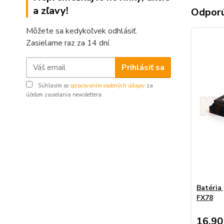
a zľavy!
Odpor
Môžete sa kedykoľvek odhlásiť.
Zasielame raz za 14 dní.
Prihlásiť sa
Súhlasím so
spracovaním osobných údajov
za
účelom zasielania newslettera.
Batéria
FX78
16,90