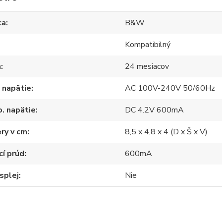
ca
B&W
Kompatibilný
a
24 mesiacov
 napätie
AC 100V-240V 50/60Hz
. napätie
DC 4.2V 600mA
ry v cm
8,5 x 4,8 x 4 (D x Š x V)
cí prúd
600mA
splej
Nie