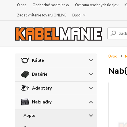
O nás
Obchodné podmienky
Ochrana osobných údajov
K
Zadať vrátenie tovaru ONLINE
Blog
Úvod
N
Káble
Nabí
Batérie
Adaptéry
Nabíjačky
Apple