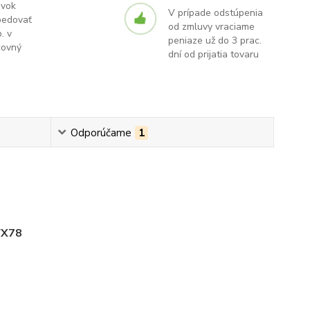
ávok
V prípade odstúpenia
pedovať
od zmluvy vraciame
. v
peniaze už do 3 prac.
covný
dní od prijatia tovaru
Odporúčame
1
FX78