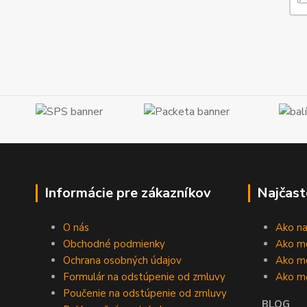
Informácie pre zákazníkov
Najčast
O nás
Ako n
Obchodné podmienky
Ako m
Ochrana osobných údajov
Ako mô
Formulár na odstúpenie od zmluvy
Ako m
Poučenie na odstúpenie od zmluvy
BLOG