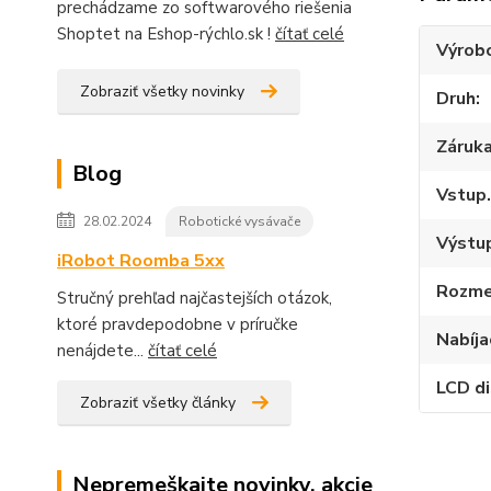
prechádzame zo softwarového riešenia
Shoptet na Eshop-rýchlo.sk !
čítať celé
Výrob
Zobraziť všetky novinky
Druh
Záruk
Blog
Vstup.
28.02.2024
Robotické vysávače
Výstup
iRobot Roomba 5xx
Rozme
Stručný prehľad najčastejších otázok,
ktoré pravdepodobne v príručke
Nabíja
nenájdete...
čítať celé
LCD di
Zobraziť všetky články
Nepremeškajte novinky, akcie