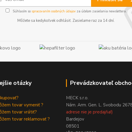
Súhlasím so
spracovaním osobných údajov
za účelom zasielania newslettera.
Môžete sa kedykoľvek odhlásiť. Zasielame raz za 14 dní.
ejšie otázky
Prevádzkovateľ obcho
akupovať?
MECK s.r.o.
ôžem tovar vymeniť ?
Nám. Arm. Gen. L. Svobodu 267
žem tovar vrátiť?
adrese nie je predajňa!)
ôžem tovar reklamovať ?
Bardejov
08501