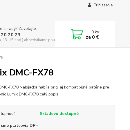
Prihlásenie
e si rady? Zavolajte.
0
ks
 20 20 23
za
0 €
a, 13-15 hod.) ak nedvíhame použite CHATBOX
78
umix DMC-FX78
DMC-FX78 Nabíjačka nabíja orig. aj kompatibilné batérie pre
onic Lumix DMC-FX78
celý popis
tupnosť:
Skladovo dostupné
 sme platcovia DPH