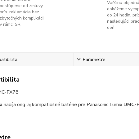
Väčšinu objedn
odstúpenie od zmluvy,
dokážeme vyex
príp. reklamácia bez
do 24 hodín, príp
zbytočných komplikácii
nasledujúci pra
v rámci SR
deň
tibilita
Parametre
ibilita
MC-FX78
a
nabíja orig. aj kompatibilné batérie pre Panasonic Lumix
DMC-
etre