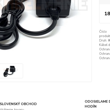
18
Číslo
produkt
Druh:
K
Kábel 
Ochrana
Ochrana
Ochrana
ODOSIELAME 
SLOVENSKÝ OBCHOD
HODÍN
Vrátenie tovaru,