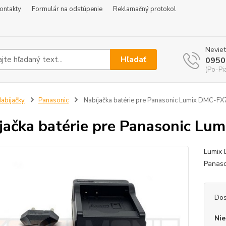
ontakty
Formulár na odstúpenie
Reklamačný protokol
Neviet
Hľadať
0950
(Po-Pi
abíjačky
Panasonic
Nabíjačka batérie pre Panasonic Lumix DMC-FX
jačka batérie pre Panasonic L
Lumix 
Panas
Dos
Nie