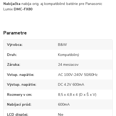
Nabíjačka
nabíja orig. aj kompatibilné batérie pre Panasonic
Lumix
DMC-FX80
Parametre
Výrobca
B&W
Druh
Kompatibilný
Záruka
24 mesiacov
Vstup. napätie
AC 100V-240V 50/60Hz
Výstup. napätie
DC 4.2V 600mA
Rozmery v cm
8,5 x 4,8 x 4 (D x Š x V)
Nabíjací prúd
600mA
LCD displej
Nie