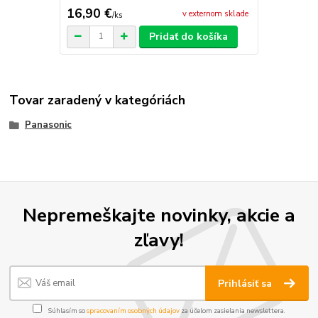
16,90 €
v externom sklade
/
ks
Pridať do košíka
Tovar zaradený v kategóriách
Panasonic
Nepremeškajte novinky, akcie a
zľavy!
Prihlásiť sa
Súhlasím so
spracovaním osobných údajov
za účelom zasielania newslettera.