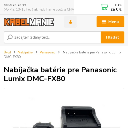
0
ks
0950 20 20 23
za
0 €
(Po-Pia, 13-15 hod.) ak nedvíhame použite CHATBOX
Menu
Hľadať
Úvod
Nabíjačky
Panasonic
Nabíjačka batérie pre Panasonic Lumix
DMC-FX80
Nabíjačka batérie pre Panasonic
Lumix DMC-FX80