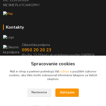
DIČ: 2120163826
NIE SME PLATCAMI DPH !
Kontakty
Zákaznícka podpora
0950 20 20 23
(Po-Pia, 13-15 hod.) ak nedvíhame použite CHATBOX
Spracovanie cookies
info@kabelmanie.sk
Náš e-shop a partneri potrebujú Váš
súhlas
s použitím súborov
cookies, aby Vám mohli zobrazovať informácie týkajúce sa Vašich
záujmov.
Súhlasím
Nastavenia
Upravit sběr cookies.