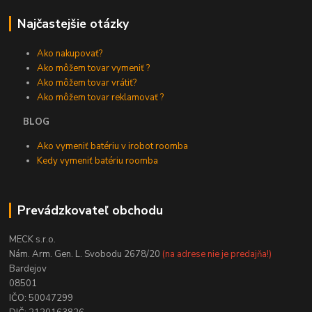
Najčastejšie otázky
Ako nakupovať?
Ako môžem tovar vymeniť ?
Ako môžem tovar vrátiť?
Ako môžem tovar reklamovať ?
BLOG
Ako vymeniť batériu v irobot roomba
Kedy vymeniť batériu roomba
Prevádzkovateľ obchodu
MECK s.r.o.
Nám. Arm. Gen. L. Svobodu 2678/20
(na adrese nie je predajňa!)
Bardejov
08501
IČO: 50047299