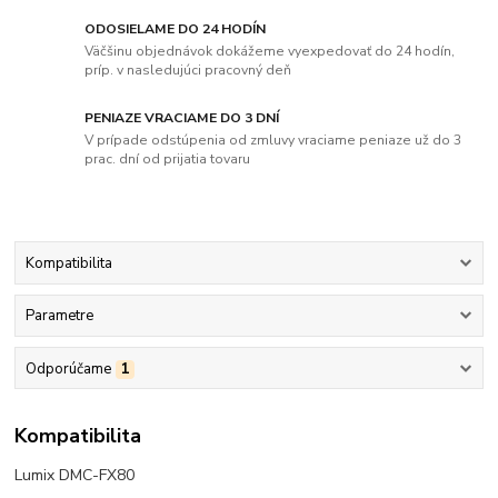
ODOSIELAME DO 24 HODÍN
Väčšinu objednávok dokážeme vyexpedovať do 24 hodín,
príp. v nasledujúci pracovný deň
PENIAZE VRACIAME DO 3 DNÍ
V prípade odstúpenia od zmluvy vraciame peniaze už do 3
prac. dní od prijatia tovaru
Kompatibilita
Parametre
Odporúčame
1
Kompatibilita
Lumix DMC-FX80