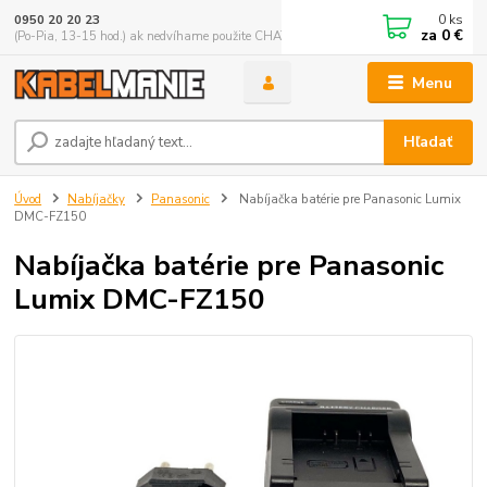
0
ks
0950 20 20 23
za
0 €
(Po-Pia, 13-15 hod.) ak nedvíhame použite CHATBOX
Menu
Hľadať
Úvod
Nabíjačky
Panasonic
Nabíjačka batérie pre Panasonic Lumix
DMC-FZ150
Nabíjačka batérie pre Panasonic
Lumix DMC-FZ150