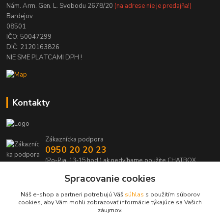
Nám. Arm. Gen. L. Svobodu 2678/20
(na adrese nie je predajňa!)
Bardejov
08501
IČO: 50047299
DIČ: 2120163826
NIE SME PLATCAMI DPH !
Kontakty
Zákaznícka podpora
0950 20 20 23
(Po-Pia, 13-15 hod.) ak nedvíhame použite CHATBOX
Spracovanie cookies
info@kabelmanie.sk
Náš e-shop a partneri potrebujú Váš
súhlas
s použitím súborov
cookies, aby Vám mohli zobrazovať informácie týkajúce sa Vašich
záujmov.