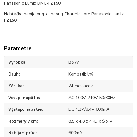
Panasonic Lumix DMC-FZ150
Nabíjačka nabíja orig. aj neorig. "batérie" pre Panasonic Lumix
FZ150
Parametre
Výrobca
B&W
Druh
Kompatibilný
Záruka
24 mesiacov
Vstup. napätie
AC 100V-240V 50/60Hz
Výstup. napätie
DC 4.2V/8.4V 600mA
Rozmery v cm
8,5 x 4,8 x 4 (D x Š x V)
Nabíjací prúd
600mA