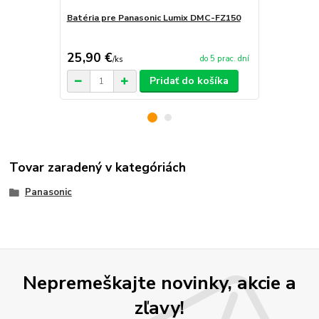
Batéria pre Panasonic Lumix DMC-FZ150
Sieťový ada
FZ150
25,90 €
29,90 €
do 5 prac. dní
/
ks
/
k
Pridať do košíka
Tovar zaradený v kategóriách
Panasonic
Nepremeškajte novinky, akcie a
zľavy!