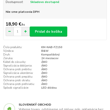
Dostupnosť:
Skladovo dostupné
Nie sme platcovia DPH
18,90 €
/
ks
Pridať do košíka
Číslo produktu:
KM-NAB-FZ150
Výrobca:
B&W
Druh:
Kompatibilný
Záruka:
24 mesiacov
Kábel do zásuvky:
ÁNO
Signalizácia dobíjania:
ÁNO
Ochrana proti prebitiu:
ÁNO
Signalizácia ukončenia:
ÁNO
Ochrana proti prepätiu:
ÁNO
Ochrana proti skratu:
ÁNO
Ochrana proti prehriatiu:
ÁNO
Spôsob signalízácie:
LED diódou
SLOVENSKÝ OBCHOD
Vrátenie tovaru, odstúpenie od zmluvy, príp. reklamácia bez