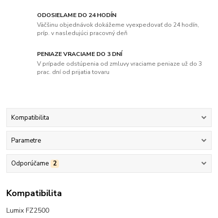
ODOSIELAME DO 24 HODÍN
Väčšinu objednávok dokážeme vyexpedovať do 24 hodín,
príp. v nasledujúci pracovný deň
PENIAZE VRACIAME DO 3 DNÍ
V prípade odstúpenia od zmluvy vraciame peniaze už do 3
prac. dní od prijatia tovaru
Kompatibilita
Parametre
Odporúčame
2
Kompatibilita
Lumix FZ2500