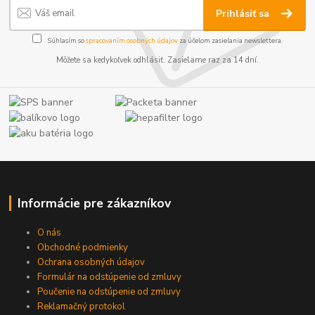
Prihlásiť sa
Súhlasím so
spracovaním osobných údajov
za účelom zasielania newslettera.
Môžete sa kedykoľvek odhlásiť. Zasielame raz za 14 dní.
Informácie pre zákazníkov
O nás
Obchodné podmienky
Ochrana osobných údajov
Formulár na odstúpenie od zmluvy
Poučenie na odstúpenie od zmluvy
Reklamačný protokol