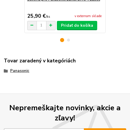
FZ2500
25,90 €
31,90 €
v externom sklade
/
ks
/
k
Pridať do košíka
Tovar zaradený v kategóriách
Panasonic
Nepremeškajte novinky, akcie a
zľavy!