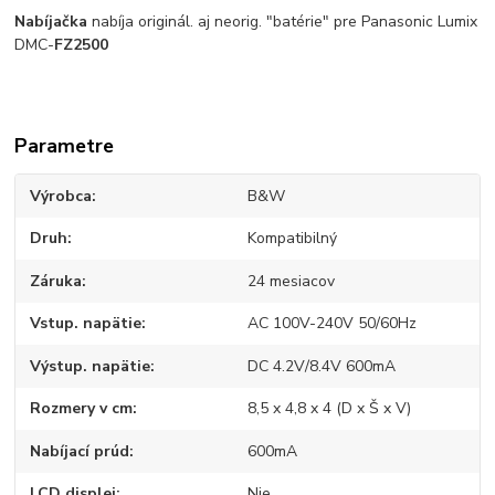
Nabíjačka
nabíja originál. aj neorig. "batérie" pre Panasonic Lumix
DMC-
FZ2500
Parametre
Výrobca
B&W
Druh
Kompatibilný
Záruka
24 mesiacov
Vstup. napätie
AC 100V-240V 50/60Hz
Výstup. napätie
DC 4.2V/8.4V 600mA
Rozmery v cm
8,5 x 4,8 x 4 (D x Š x V)
Nabíjací prúd
600mA
LCD displej
Nie