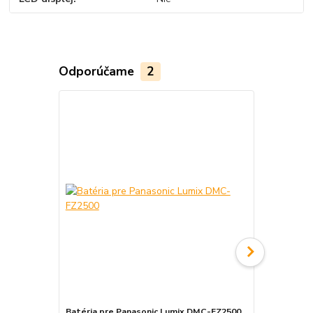
Odporúčame
2
Batéria pre Panasonic Lumix DMC-FZ2500
Sieťový ada