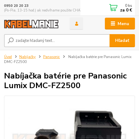
0
ks
0950 20 20 23
za
0 €
(Po-Pia, 13-15 hod.) ak nedvíhame použite CHATBOX
Menu
Hľadať
Úvod
Nabíjačky
Panasonic
Nabíjačka batérie pre Panasonic Lumix
DMC-FZ2500
Nabíjačka batérie pre Panasonic
Lumix DMC-FZ2500