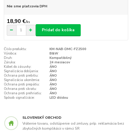
Nie sme platcovia DPH
18,90 €
/
ks
Pridať do košíka
Číslo produktu:
KM-NAB-DMC-FZ2500
Výrobca:
B&W
Druh:
Kompatibilný
Záruka:
24 mesiacov
Kábel do zásuvky:
ÁNO
Signalizácia dobíjania:
ÁNO
Ochrana proti prebitiu:
ÁNO
Signalizácia ukončenia:
ÁNO
Ochrana proti prepätiu:
ÁNO
Ochrana proti skratu:
ÁNO
Ochrana proti prehriatiu:
ÁNO
Spôsob signalízácie:
LED diódou
SLOVENSKÝ OBCHOD
Vrátenie tovaru, odstúpenie od zmluvy, príp. reklamácia bez
zbytočných komplikácii v rámci SR