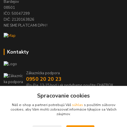
Bardejov
08501
IČO: 50047299
DIČ: 2120163826
NIE SME PLATCAMI DPH !
Kontakty
Zákaznícka podpora
0950 20 20 23
(Po-Pia, 13-15 hod.) ak nedvíhame použite CHATBOX
Spracovanie cookies
info@kabelmanie.sk
Náš e-shop a partneri potrebujú Váš
súhlas
s použitím súborov
cookies, aby Vám mohli zobrazovať informácie týkajúce sa Vašich
záujmov.