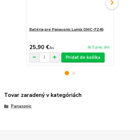
Batéria pre Panasonic Lumix DMC-FZ45
Sieťový ada
FZ45
25,90 €
29,90 €
do 5 prac. dní
/
ks
/
k
Pridať do košíka
Tovar zaradený v kategóriách
Panasonic