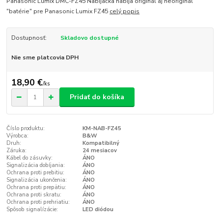
Panasonic Lumix DMC-FZ45 Nabíjačka nabíja originál aj neoriginál
"batérie" pre Panasonic Lumix FZ45
celý popis
Dostupnosť:
Skladovo dostupné
Nie sme platcovia DPH
18,90 €
/
ks
Pridať do košíka
Číslo produktu:
KM-NAB-FZ45
Výrobca:
B&W
Druh:
Kompatibilný
Záruka:
24 mesiacov
Kábel do zásuvky:
ÁNO
Signalizácia dobíjania:
ÁNO
Ochrana proti prebitiu:
ÁNO
Signalizácia ukončenia:
ÁNO
Ochrana proti prepätiu:
ÁNO
Ochrana proti skratu:
ÁNO
Ochrana proti prehriatiu:
ÁNO
Spôsob signalízácie:
LED diódou