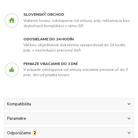
SLOVENSKÝ OBCHOD
Vrátenie tovaru, odstúpenie od zmluvy, príp. reklamácia bez
zbytočných komplikácii v rámci SR
ODOSIELAME DO 24 HODÍN
Väčšinu objednávok dokážeme vyexpedovať do 24 hodín,
príp. v nasledujúci pracovný deň
PENIAZE VRACIAME DO 3 DNÍ
V prípade odstúpenia od zmluvy vraciame peniaze už do 3
prac. dní od prijatia tovaru
Kompatibilita
Parametre
Odporúčame
2