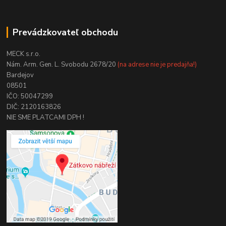
Prevádzkovateľ obchodu
MECK s.r.o.
Nám. Arm. Gen. L. Svobodu 2678/20
(na adrese nie je predajňa!)
Bardejov
08501
IČO: 50047299
DIČ: 2120163826
NIE SME PLATCAMI DPH !