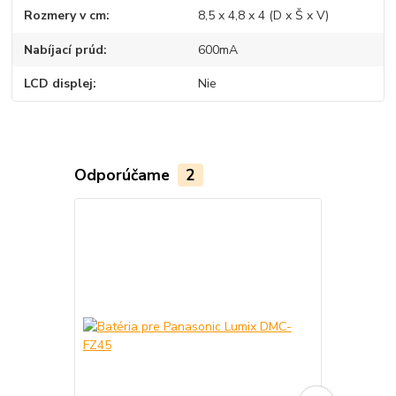
Rozmery v cm
8,5 x 4,8 x 4 (D x Š x V)
Nabíjací prúd
600mA
LCD displej
Nie
Odporúčame
2