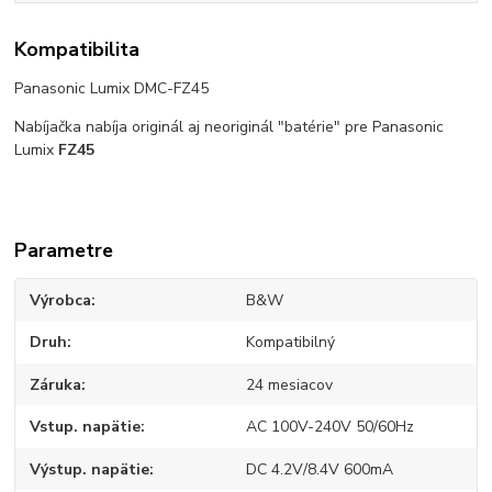
Kompatibilita
Panasonic Lumix DMC-FZ45
Nabíjačka nabíja originál aj neoriginál "batérie" pre Panasonic
Lumix
FZ45
Parametre
Výrobca
B&W
Druh
Kompatibilný
Záruka
24 mesiacov
Vstup. napätie
AC 100V-240V 50/60Hz
Výstup. napätie
DC 4.2V/8.4V 600mA