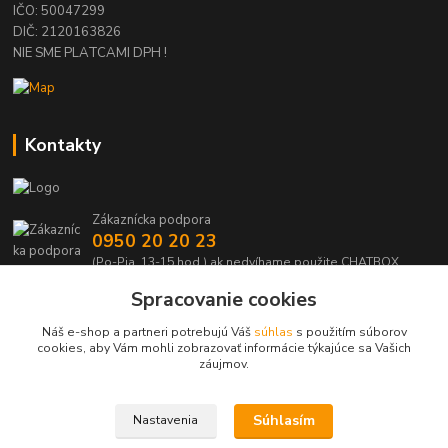
IČO: 50047299
DIČ: 2120163826
NIE SME PLATCAMI DPH !
Kontakty
Zákaznícka podpora
0950 20 20 23
(Po-Pia, 13-15 hod.) ak nedvíhame použite CHATBOX
Spracovanie cookies
info@kabelmanie.sk
Náš e-shop a partneri potrebujú Váš
súhlas
s použitím súborov
cookies, aby Vám mohli zobrazovať informácie týkajúce sa Vašich
záujmov.
Súhlasím
Nastavenia
Upravit sběr cookies.