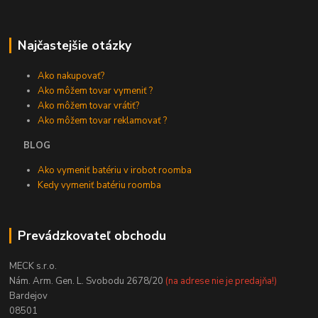
Najčastejšie otázky
Ako nakupovať?
Ako môžem tovar vymeniť ?
Ako môžem tovar vrátiť?
Ako môžem tovar reklamovať ?
BLOG
Ako vymeniť batériu v irobot roomba
Kedy vymeniť batériu roomba
Prevádzkovateľ obchodu
MECK s.r.o.
Nám. Arm. Gen. L. Svobodu 2678/20
(na adrese nie je predajňa!)
Bardejov
08501