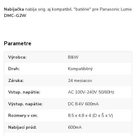
Nabíjačka
nabíja orig. aj kompatibil. "batérie" pre Panasonic Lumix
DMC-G2W
Parametre
Výrobca
B&W
Druh
Kompatibilný
Záruka
24 mesiacov
Vstup. napätie
AC 100V-240V 50/60Hz
Výstup. napätie
DC 8.4V 600mA
Rozmery v cm
8,5 x 4,8 x 4 (D x Š x V)
Nabíjací prúd
600mA