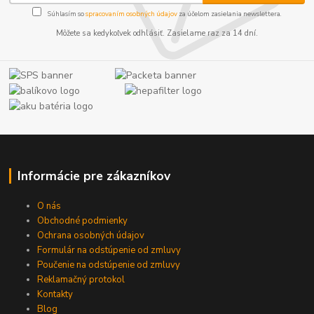
Súhlasím so
spracovaním osobných údajov
za účelom zasielania newslettera.
Môžete sa kedykoľvek odhlásiť. Zasielame raz za 14 dní.
Informácie pre zákazníkov
O nás
Obchodné podmienky
Ochrana osobných údajov
Formulár na odstúpenie od zmluvy
Poučenie na odstúpenie od zmluvy
Reklamačný protokol
Kontakty
Blog