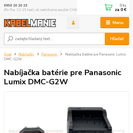
0
ks
0950 20 20 23
za
0 €
(Po-Pia, 13-15 hod.) ak nedvíhame použite CHATBOX
Menu
Hľadať
Úvod
Nabíjačky
Panasonic
Nabíjačka batérie pre Panasonic Lumix
DMC-G2W
Nabíjačka batérie pre Panasonic
Lumix DMC-G2W