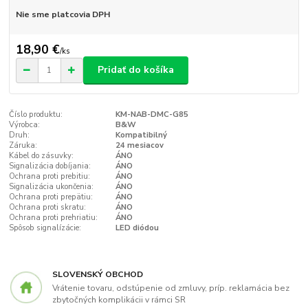
Nie sme platcovia DPH
18,90 €
/
ks
Pridať do košíka
Číslo produktu:
KM-NAB-DMC-G85
Výrobca:
B&W
Druh:
Kompatibilný
Záruka:
24 mesiacov
Kábel do zásuvky:
ÁNO
Signalizácia dobíjania:
ÁNO
Ochrana proti prebitiu:
ÁNO
Signalizácia ukončenia:
ÁNO
Ochrana proti prepätiu:
ÁNO
Ochrana proti skratu:
ÁNO
Ochrana proti prehriatiu:
ÁNO
Spôsob signalízácie:
LED diódou
SLOVENSKÝ OBCHOD
Vrátenie tovaru, odstúpenie od zmluvy, príp. reklamácia bez
zbytočných komplikácii v rámci SR