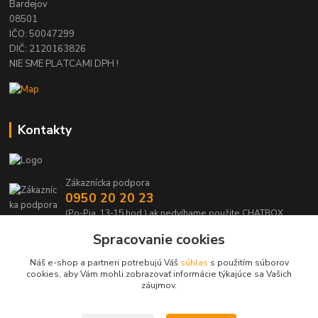
Bardejov
08501
IČO: 50047299
DIČ: 2120163826
NIE SME PLATCAMI DPH !
Kontakty
Zákaznícka podpora
0950 20 20 23
(Po-Pia, 13-15 hod.) ak nedvíhame použite CHATBOX
Spracovanie cookies
info@kabelmanie.sk
Náš e-shop a partneri potrebujú Váš
súhlas
s použitím súborov
cookies, aby Vám mohli zobrazovať informácie týkajúce sa Vašich
záujmov.