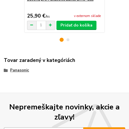
G85
25,90 €
31,90 €
v externom sklade
/
ks
/
k
Pridať do košíka
Tovar zaradený v kategóriách
Panasonic
Nepremeškajte novinky, akcie a
zľavy!