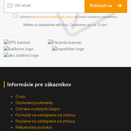
Prihlásiť sa
Súhlasím so
spracovaním osobných údajov
za účelom zasielania newslettera.
Môžete sa kedykoľvek odhlásiť. Zasielame raz za 14 dní.
Informácie pre zákazníkov
O nás
Obchodné podmienky
Ochrana osobných údajov
Formulár na odstúpenie od zmluvy
Poučenie na odstúpenie od zmluvy
Reklamačný protokol