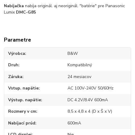
Nabíjačka
nabíja originál. aj neoriginál. "batérie" pre Panasonic
Lumix
DMC-G85
Parametre
Výrobca
B&W
Druh
Kompatibilný
Záruka
24 mesiacov
Vstup. napätie
AC 100V-240V 50/60Hz
Výstup. napätie
DC 4.2V/8.4V 600mA
Rozmery v cm
8,5 x 4,8 x 4 (D x Š x V)
Nabíjací prúd
600mA
LCD displej
Nie