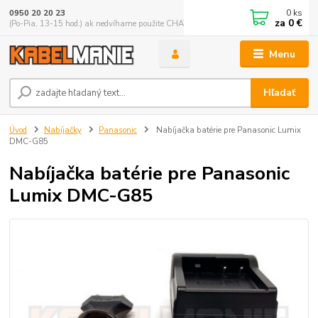
0
ks
0950 20 20 23
za
0 €
(Po-Pia, 13-15 hod.) ak nedvíhame použite CHATBOX
Menu
Hľadať
Úvod
Nabíjačky
Panasonic
Nabíjačka batérie pre Panasonic Lumix
DMC-G85
Nabíjačka batérie pre Panasonic
Lumix DMC-G85