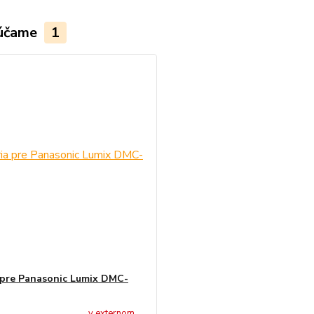
účame
1
 pre Panasonic Lumix DMC-
v externom