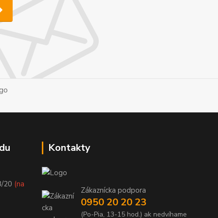
du
Kontakty
8/20
(na
Zákaznícka podpora
0950 20 20 23
(Po-Pia, 13-15 hod.) ak nedvíhame