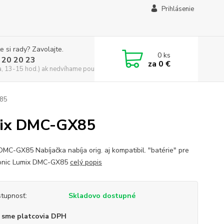
Prihlásenie
e si rady? Zavolajte.
0
ks
 20 20 23
za
0 €
a, 13-15 hod.) ak nedvíhame použite CHATBOX
X85
umix DMC-GX85
DMC-GX85 Nabíjačka nabíja orig. aj kompatibil. "batérie" pre
onic Lumix DMC-GX85
celý popis
tupnosť:
Skladovo dostupné
 sme platcovia DPH