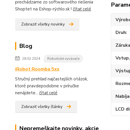
prechádzame zo softwarového riešenia
Param
Shoptet na Eshop-rýchlo.sk !
čítať celé
Výrob
Zobraziť všetky novinky
Druh
Záruk
Blog
Vstup.
28.02.2024
Robotické vysávače
iRobot Roomba 5xx
Výstup
Stručný prehľad najčastejších otázok,
Rozme
ktoré pravdepodobne v príručke
nenájdete...
čítať celé
Nabíja
Zobraziť všetky články
LCD di
Nepremeškajte novinky, akcie