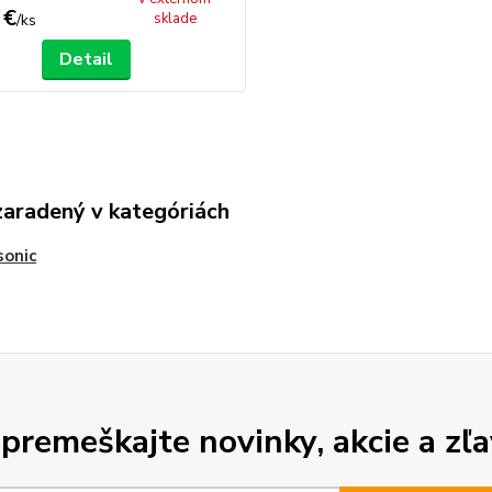
 €
sklade
/
ks
Detail
zaradený v kategóriách
sonic
premeškajte novinky, akcie a zľa