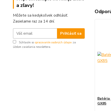
a zľavy!
Odpor
Môžete sa kedykoľvek odhlásiť.
Zasielame raz za 14 dní.
Prihlásiť sa
Súhlasím so
spracovaním osobných údajov
za
účelom zasielania newslettera.
Batéria
GX85