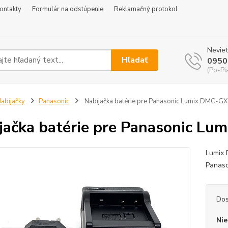
ontakty
Formulár na odstúpenie
Reklamačný protokol
Neviet
Hľadať
0950
(Po-Pi
abíjačky
Panasonic
Nabíjačka batérie pre Panasonic Lumix DMC-G
jačka batérie pre Panasonic L
Lumix 
Panas
Dos
Nie