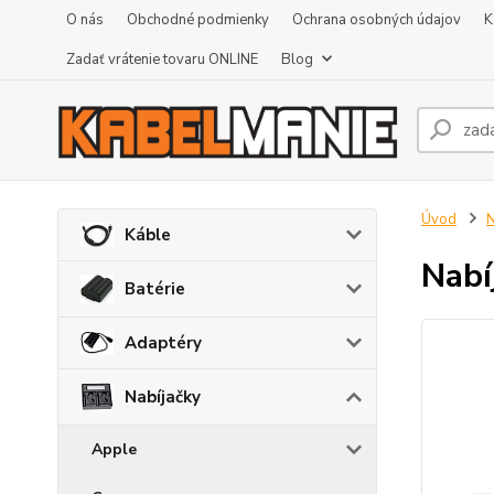
O nás
Obchodné podmienky
Ochrana osobných údajov
K
Zadať vrátenie tovaru ONLINE
Blog
Úvod
N
Káble
Nabí
Batérie
Adaptéry
Nabíjačky
Apple