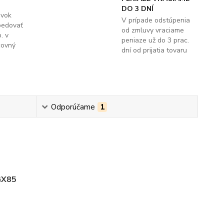
DO 3 DNÍ
ávok
V prípade odstúpenia
pedovať
od zmluvy vraciame
. v
peniaze už do 3 prac.
covný
dní od prijatia tovaru
Odporúčame
1
GX85