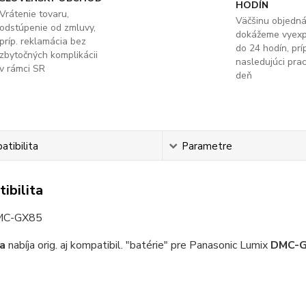
HODÍN
Vrátenie tovaru,
Väčšinu objedn
odstúpenie od zmluvy,
dokážeme vyex
príp. reklamácia bez
do 24 hodín, príp
zbytočných komplikácii
nasledujúci pra
v rámci SR
deň
tibilita
Parametre
ibilita
MC-GX85
a
nabíja orig. aj kompatibil. "batérie" pre Panasonic Lumix
DMC-