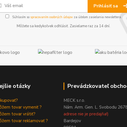
Prihlásiť sa
Súhlasím so
spracovaním osobných údajov
za účelom zasielania newslettera.
Môžete sa kedykoľvek odhlásiť. Zasielame raz za 14 dní.
ejšie otázky
Prevádzkovateľ obcho
akupovať?
MECK s.r.o.
ôžem tovar vymeniť ?
Nám. Arm. Gen. L. Svobodu 267
žem tovar vrátiť?
adrese nie je predajňa!)
ôžem tovar reklamovať ?
Bardejov