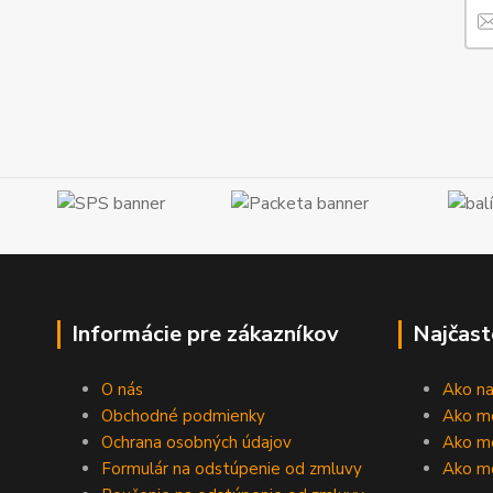
Informácie pre zákazníkov
Najčast
O nás
Ako n
Obchodné podmienky
Ako m
Ochrana osobných údajov
Ako mô
Formulár na odstúpenie od zmluvy
Ako m