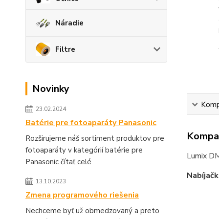
Náradie
Filtre
Novinky
Kompa
23.02.2024
Batérie pre fotoaparáty Panasonic
Kompat
Rozširujeme náš sortiment produktov pre
fotoaparáty v kategórií batérie pre
Lumix D
Panasonic
čítať celé
Nabíjačk
13.10.2023
Zmena programového riešenia
Nechceme byť už obmedzovaný a preto