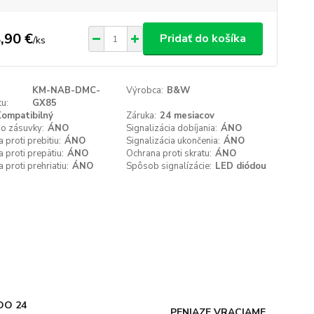
,90 €
Pridať do košíka
/
ks
KM-NAB-DMC-
Výrobca:
B&W
u:
GX85
ompatibilný
Záruka:
24 mesiacov
do zásuvky:
ÁNO
Signalizácia dobíjania:
ÁNO
 proti prebitiu:
ÁNO
Signalizácia ukončenia:
ÁNO
 proti prepätiu:
ÁNO
Ochrana proti skratu:
ÁNO
 proti prehriatiu:
ÁNO
Spôsob signalízácie:
LED diódou
DO 24
PENIAZE VRACIAME