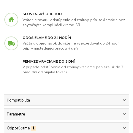
SLOVENSKÝ OBCHOD
Vrátenie tovaru, odstúpenie od zmluvy, príp. reklamácia bez
zbytočných komplikácii v rámci SR
ODOSIELAME DO 24 HODÍN
Väčšinu objednávok dokážeme vyexpedovať do 24 hodín,
príp. v nasledujúci pracovný deň
PENIAZE VRACIAME DO 3 DNÍ
V prípade odstúpenia od zmluvy vraciame peniaze už do 3
prac. dní od prijatia tovaru
Kompatibilita
Parametre
Odporúčame
1