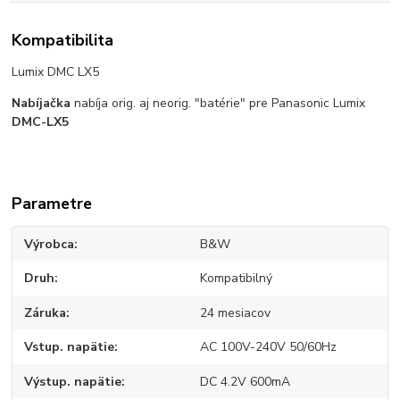
Kompatibilita
Lumix DMC LX5
Nabíjačka
nabíja orig. aj neorig. "batérie" pre Panasonic Lumix
DMC-LX5
Parametre
Výrobca
B&W
Druh
Kompatibilný
Záruka
24 mesiacov
Vstup. napätie
AC 100V-240V 50/60Hz
Výstup. napätie
DC 4.2V 600mA