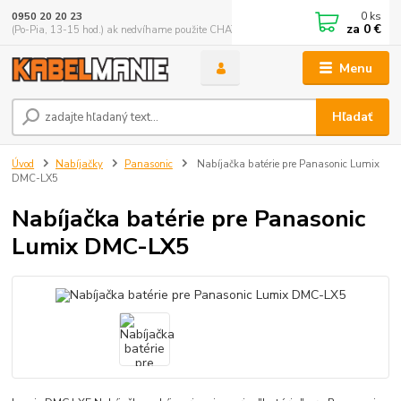
0
ks
0950 20 20 23
za
0 €
(Po-Pia, 13-15 hod.) ak nedvíhame použite CHATBOX
Menu
Hľadať
Úvod
Nabíjačky
Panasonic
Nabíjačka batérie pre Panasonic Lumix
DMC-LX5
Nabíjačka batérie pre Panasonic
Lumix DMC-LX5