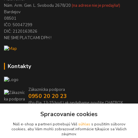
Nám. Arm. Gen. L. Svobodu 2678/20
(na adrese nie je predajňa!)
Bardejov
08501
IČO: 50047299
DIČ: 2120163826
NIE SME PLATCAMI DPH !
Kontakty
Zákaznícka podpora
0950 20 20 23
(Po-Pia, 13-15 hod.) ak nedvíhame použite CHATBOX
Spracovanie cookies
info@kabelmanie.sk
Náš e-shop a partneri potrebujú Váš
súhlas
s použitím súborov
cookies, aby Vám mohli zobrazovať informácie týkajúce sa Vašich
záujmov.