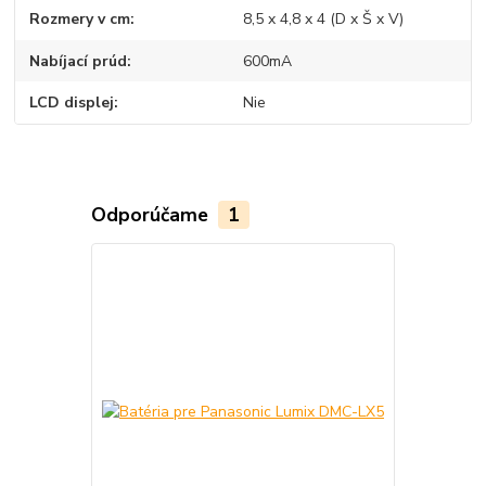
Rozmery v cm
8,5 x 4,8 x 4 (D x Š x V)
Nabíjací prúd
600mA
LCD displej
Nie
Odporúčame
1