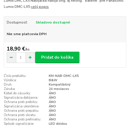
Lumix DMC LX5 Nabíjačka nabíja orig. aj neorig. "batérie" pre Panasonic
Lumix DMC-LX5
celý popis
Dostupnosť:
Skladovo dostupné
Nie sme platcovia DPH
18,90 €
/
ks
Pridať do košíka
Číslo produktu:
KM-NAB-DMC-LX5
Výrobca:
B&W
Druh:
Kompatibilný
Záruka:
24 mesiacov
Kábel do zásuvky:
ÁNO
Signalizácia dobíjania:
ÁNO
Ochrana proti prebitiu:
ÁNO
Signalizácia ukončenia:
ÁNO
Ochrana proti prepätiu:
ÁNO
Ochrana proti skratu:
ÁNO
Ochrana proti prehriatiu:
ÁNO
Spôsob signalízácie:
LED diódou