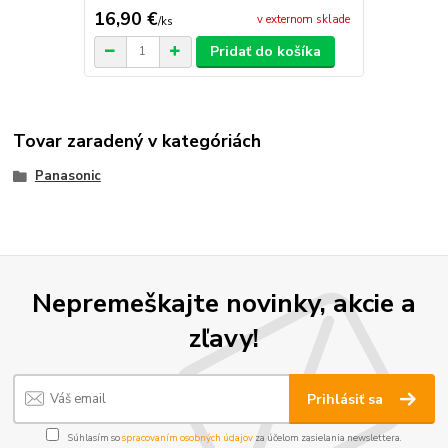
16,90 €
v externom sklade
/
ks
Pridať do košíka
Tovar zaradený v kategóriách
Panasonic
Nepremeškajte novinky, akcie a
zľavy!
Prihlásiť sa
Súhlasím so
spracovaním osobných údajov
za účelom zasielania newslettera.