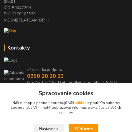
08501
IČO: 50047299
DIČ: 2120163826
NIE SME PLATCAMI DPH !
Kontakty
Zákaznícka podpora
0950 20 20 23
(Po-Pia, 13-15 hod.) ak nedvíhame použite CHATBOX
Spracovanie cookies
info@kabelmanie.sk
Náš e-shop a partneri potrebujú Váš
súhlas
s použitím súborov
cookies, aby Vám mohli zobrazovať informácie týkajúce sa Vašich
záujmov.
Súhlasím
Nastavenia