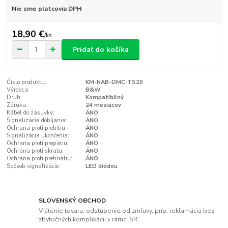
Nie sme platcovia DPH
18,90 €
/
ks
Pridať do košíka
Číslo produktu:
KM-NAB-DMC-TS20
Výrobca:
B&W
Druh:
Kompatibilný
Záruka:
24 mesiacov
Kábel do zásuvky:
ÁNO
Signalizácia dobíjania:
ÁNO
Ochrana proti prebitiu:
ÁNO
Signalizácia ukončenia:
ÁNO
Ochrana proti prepätiu:
ÁNO
Ochrana proti skratu:
ÁNO
Ochrana proti prehriatiu:
ÁNO
Spôsob signalízácie:
LED diódou
SLOVENSKÝ OBCHOD
Vrátenie tovaru, odstúpenie od zmluvy, príp. reklamácia bez
zbytočných komplikácii v rámci SR