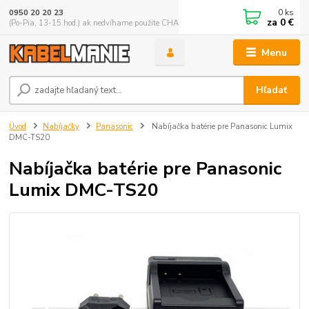
0
ks
0950 20 20 23
za
0 €
(Po-Pia, 13-15 hod.) ak nedvíhame použite CHATBOX
Menu
Hľadať
Úvod
Nabíjačky
Panasonic
Nabíjačka batérie pre Panasonic Lumix
DMC-TS20
Nabíjačka batérie pre Panasonic
Lumix DMC-TS20