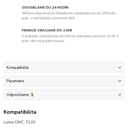
ODOSIELAME DO 24 HODÍN
Väčšinu objednávok dokážeme vyexpedovať do 24 hodín,
príp. v nasledujúci pracovný deň
PENIAZE VRACIAME DO 3 DNÍ
V prípade odstúpenia od zmluvy vraciame peniaze už do 3
prac. dní od prijatia tovaru
Kompatibilita
Parametre
Odporúčame
1
Kompatibilita
Lumix DMC-TS20