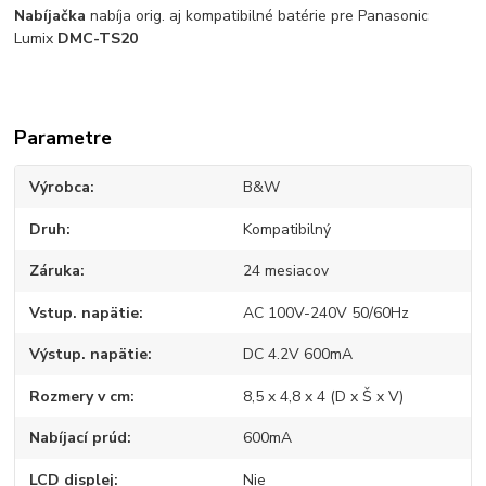
Nabíjačka
nabíja orig. aj kompatibilné batérie pre Panasonic
Lumix
DMC-TS20
Parametre
Výrobca
B&W
Druh
Kompatibilný
Záruka
24 mesiacov
Vstup. napätie
AC 100V-240V 50/60Hz
Výstup. napätie
DC 4.2V 600mA
Rozmery v cm
8,5 x 4,8 x 4 (D x Š x V)
Nabíjací prúd
600mA
LCD displej
Nie