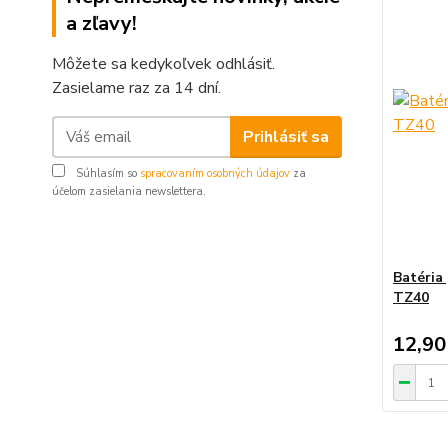
a zľavy!
Môžete sa kedykoľvek odhlásiť.
Zasielame raz za 14 dní.
Prihlásiť sa
Súhlasím so
spracovaním osobných údajov
za
účelom zasielania newslettera.
Batéria
TZ40
12,90