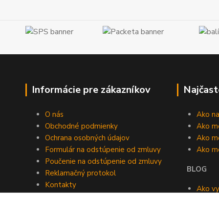
Informácie pre zákazníkov
Najčast
O nás
Ako n
Obchodné podmienky
Ako m
Ochrana osobných údajov
Ako mô
Formulár na odstúpenie od zmluvy
Ako m
Poučenie na odstúpenie od zmluvy
BLOG
Reklamačný protokol
Kontakty
Ako vy
Blog
roomb
Kedy v