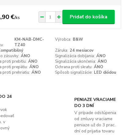
,90 €
Pridať do košíka
/
ks
KM-NAB-DMC-
Výrobca:
B&W
u:
TZ40
ompatibilný
Záruka:
24 mesiacov
do zásuvky:
ÁNO
Signalizácia dobíjania:
ÁNO
 proti prebitiu:
ÁNO
Signalizácia ukončenia:
ÁNO
 proti prepätiu:
ÁNO
Ochrana proti skratu:
ÁNO
 proti prehriatiu:
ÁNO
Spôsob signalízácie:
LED diódou
DO 24
PENIAZE VRACIAME
DO 3 DNÍ
ávok
V prípade odstúpenia
pedovať
od zmluvy vraciame
. v
peniaze už do 3 prac.
covný
dní od prijatia tovaru