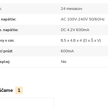
a
24 mesiacov
 napätie
AC 100V-240V 50/60Hz
. napätie
DC 4.2V 600mA
ry v cm
8,5 x 4,8 x 4 (D x Š x V)
cí prúd
600mA
splej
Nie
účame
1