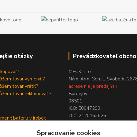
ejšie otázky
Prevádzkovateľ obcho
akupovať?
MECK s.r.o.
ôžem tovar vymeniť ?
Nám. Arm. Gen. L. Svobodu 267
žem tovar vrátiť?
adrese nie je predajňa!)
ôžem tovar reklamovať ?
Bardejov
08501
IČO: 50047299
DIČ: 2120163826
meniť batériu v irobot
NIE SME PLATCAMI DPH !
a
Spracovanie cookies
ymeniť batériu roomba