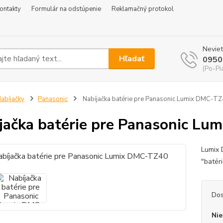
ontakty
Formulár na odstúpenie
Reklamačný protokol
Neviet
Hľadať
0950
(Po-Pi
abíjačky
Panasonic
Nabíjačka batérie pre Panasonic Lumix DMC-T
jačka batérie pre Panasonic L
Lumix 
"batér
Dos
Nie