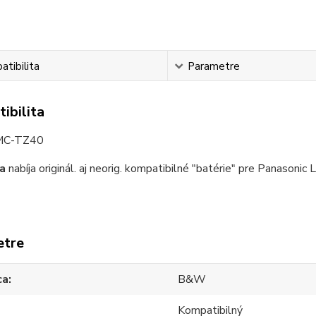
tibilita
Parametre
ibilita
MC-TZ40
a
nabíja originál. aj neorig. kompatibilné "batérie" pre Panasonic
etre
ca
B&W
Kompatibilný