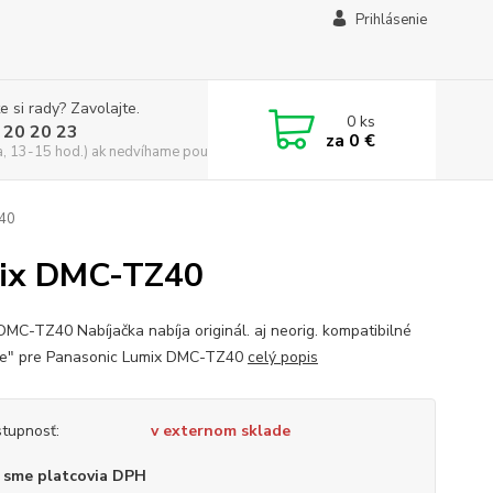
Prihlásenie
e si rady? Zavolajte.
0
ks
 20 20 23
za
0 €
a, 13-15 hod.) ak nedvíhame použite CHATBOX
Z40
umix DMC-TZ40
DMC-TZ40 Nabíjačka nabíja originál. aj neorig. kompatibilné
ie" pre Panasonic Lumix DMC-TZ40
celý popis
tupnosť:
v externom sklade
 sme platcovia DPH