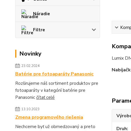
Náradie
Kompa
Filtre
Kompat
Novinky
Lumix D
23.02.2024
Nabíjačk
Batérie pre fotoaparáty Panasonic
Rozširujeme náš sortiment produktov pre
fotoaparáty v kategórií batérie pre
Panasonic
čítať celé
Param
13.10.2023
Výrob
Zmena programového riešenia
Nechceme byť už obmedzovaný a preto
Druh