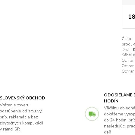
18
Číslo
produkt
Druh:
K
Kábel 
Ochrana
Ochrana
Ochrana
ODOSIELAME 
SLOVENSKÝ OBCHOD
HODÍN
Vrátenie tovaru,
Väčšinu objedn
odstúpenie od zmluvy,
dokážeme vyex
príp. reklamácia bez
do 24 hodín, príp
zbytočných komplikácii
nasledujúci pra
v rámci SR
deň