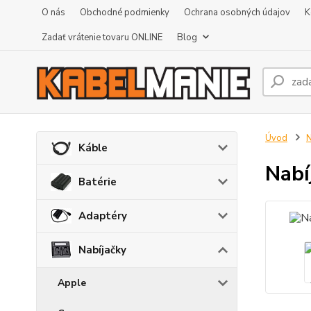
O nás
Obchodné podmienky
Ochrana osobných údajov
K
Zadať vrátenie tovaru ONLINE
Blog
Úvod
N
Káble
Nabí
Batérie
Adaptéry
Nabíjačky
Apple