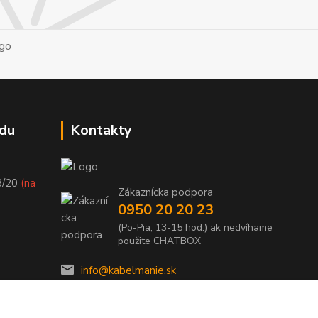
du
Kontakty
8/20
(na
Zákaznícka podpora
0950 20 20 23
(Po-Pia, 13-15 hod.) ak nedvíhame
použite CHATBOX
info@kabelmanie.sk