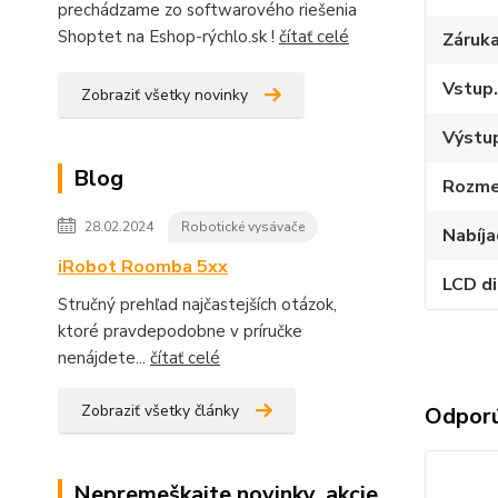
prechádzame zo softwarového riešenia
Shoptet na Eshop-rýchlo.sk !
čítať celé
Záruk
Vstup.
Zobraziť všetky novinky
Výstup
Blog
Rozme
28.02.2024
Robotické vysávače
Nabíja
iRobot Roomba 5xx
LCD di
Stručný prehľad najčastejších otázok,
ktoré pravdepodobne v príručke
nenájdete...
čítať celé
Zobraziť všetky články
Odpor
Nepremeškajte novinky, akcie