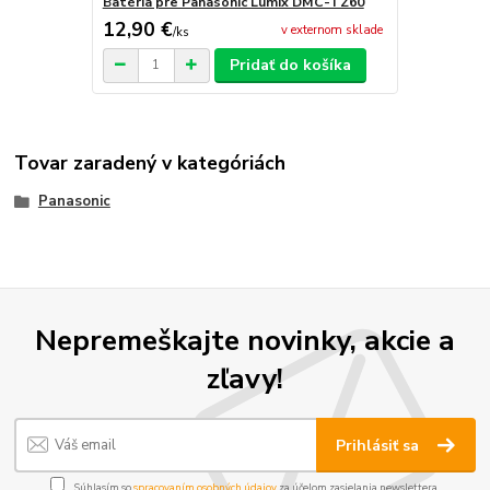
Batéria pre Panasonic Lumix DMC-TZ60
12,90 €
v externom sklade
/
ks
Pridať do košíka
Tovar zaradený v kategóriách
Panasonic
Nepremeškajte novinky, akcie a
zľavy!
Prihlásiť sa
Súhlasím so
spracovaním osobných údajov
za účelom zasielania newslettera.