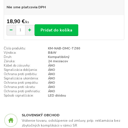
Nie sme platcovia DPH
18,90 €
/
ks
Pridať do košíka
Číslo produktu:
KM-NAB-DMC-TZ60
Výrobca:
B&W
Druh:
Kompatibilný
Záruka:
24 mesiacov
Kábel do zásuvky:
ÁNO
Signalizácia dobíjania:
ÁNO
Ochrana proti prebitiu:
ÁNO
Signalizácia ukončenia:
ÁNO
Ochrana proti prepätiu:
ÁNO
Ochrana proti skratu:
ÁNO
Ochrana proti prehriatiu:
ÁNO
Spôsob signalízácie:
LED diódou
SLOVENSKÝ OBCHOD
Vrátenie tovaru, odstúpenie od zmluvy, príp. reklamácia bez
zbytočných komplikácii v rámci SR