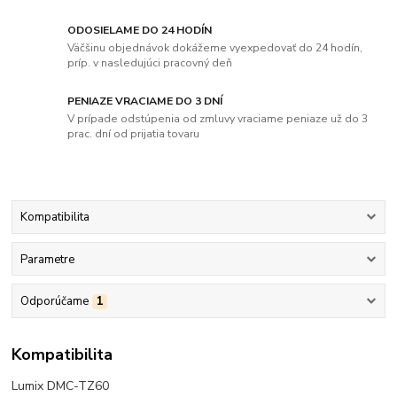
ODOSIELAME DO 24 HODÍN
Väčšinu objednávok dokážeme vyexpedovať do 24 hodín,
príp. v nasledujúci pracovný deň
PENIAZE VRACIAME DO 3 DNÍ
V prípade odstúpenia od zmluvy vraciame peniaze už do 3
prac. dní od prijatia tovaru
Kompatibilita
Parametre
Odporúčame
1
Kompatibilita
Lumix DMC-TZ60