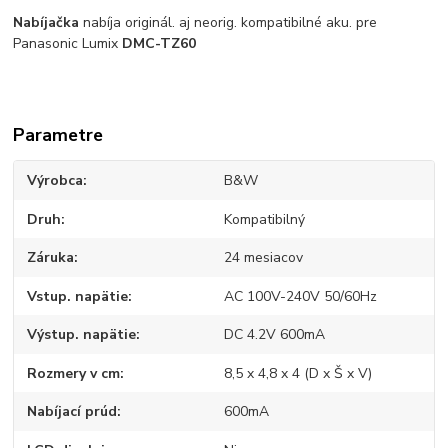
Nabíjačka
nabíja originál. aj neorig. kompatibilné aku. pre
Panasonic Lumix
DMC-TZ60
Parametre
Výrobca
B&W
Druh
Kompatibilný
Záruka
24 mesiacov
Vstup. napätie
AC 100V-240V 50/60Hz
Výstup. napätie
DC 4.2V 600mA
Rozmery v cm
8,5 x 4,8 x 4 (D x Š x V)
Nabíjací prúd
600mA