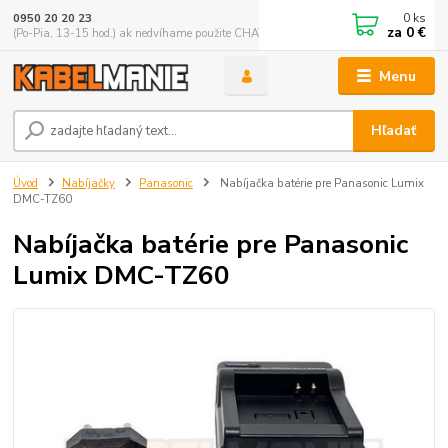
0
ks
0950 20 20 23
za
0 €
(Po-Pia, 13-15 hod.) ak nedvíhame použite CHATBOX
Menu
Hľadať
Úvod
Nabíjačky
Panasonic
Nabíjačka batérie pre Panasonic Lumix
DMC-TZ60
Nabíjačka batérie pre Panasonic
Lumix DMC-TZ60