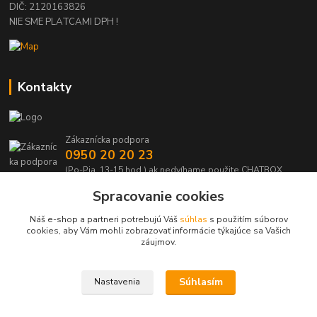
DIČ: 2120163826
NIE SME PLATCAMI DPH !
Kontakty
Zákaznícka podpora
0950 20 20 23
(Po-Pia, 13-15 hod.) ak nedvíhame použite CHATBOX
Spracovanie cookies
info@kabelmanie.sk
Náš e-shop a partneri potrebujú Váš
súhlas
s použitím súborov
cookies, aby Vám mohli zobrazovať informácie týkajúce sa Vašich
záujmov.
Súhlasím
Nastavenia
Upravit sběr cookies.