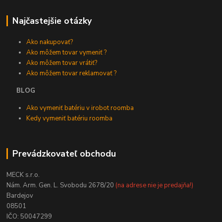
Najčastejšie otázky
Ako nakupovať?
Ako môžem tovar vymeniť ?
Ako môžem tovar vrátiť?
Ako môžem tovar reklamovať ?
BLOG
Ako vymeniť batériu v irobot roomba
Kedy vymeniť batériu roomba
Prevádzkovateľ obchodu
MECK s.r.o.
Nám. Arm. Gen. L. Svobodu 2678/20
(na adrese nie je predajňa!)
Bardejov
08501
IČO: 50047299