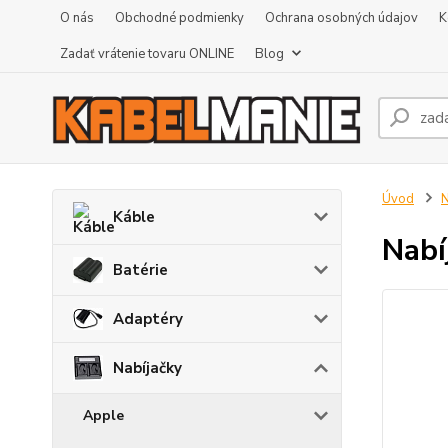
O nás
Obchodné podmienky
Ochrana osobných údajov
K
Zadať vrátenie tovaru ONLINE
Blog
Úvod
N
Káble
Nabí
Batérie
Adaptéry
Nabíjačky
Apple