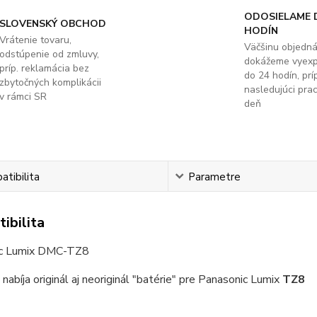
ODOSIELAME 
SLOVENSKÝ OBCHOD
HODÍN
Vrátenie tovaru,
Väčšinu objedn
odstúpenie od zmluvy,
dokážeme vyex
príp. reklamácia bez
do 24 hodín, príp
zbytočných komplikácii
nasledujúci pra
v rámci SR
deň
tibilita
Parametre
ibilita
ic Lumix DMC-TZ8
 nabíja originál aj neoriginál "batérie" pre Panasonic Lumix
TZ8