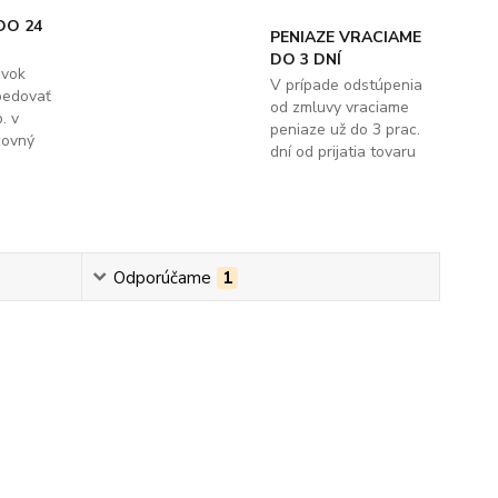
DO 24
PENIAZE VRACIAME
DO 3 DNÍ
ávok
V prípade odstúpenia
pedovať
od zmluvy vraciame
. v
peniaze už do 3 prac.
covný
dní od prijatia tovaru
Odporúčame
1