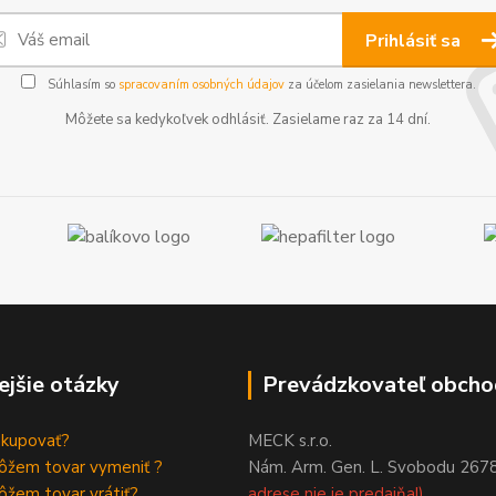
Prihlásiť sa
Súhlasím so
spracovaním osobných údajov
za účelom zasielania newslettera.
Môžete sa kedykoľvek odhlásiť. Zasielame raz za 14 dní.
ejšie otázky
Prevádzkovateľ obcho
akupovať?
MECK s.r.o.
ôžem tovar vymeniť ?
Nám. Arm. Gen. L. Svobodu 267
žem tovar vrátiť?
adrese nie je predajňa!)