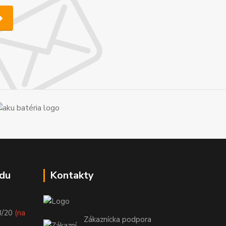
du
Kontakty
8/20
(na
Zákaznícka podpora