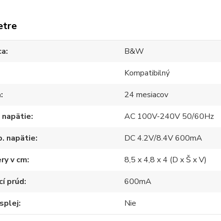
etre
ca
B&W
Kompatibilný
a
24 mesiacov
 napätie
AC 100V-240V 50/60Hz
. napätie
DC 4.2V/8.4V 600mA
ry v cm
8,5 x 4,8 x 4 (D x Š x V)
cí prúd
600mA
splej
Nie