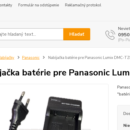
ontakty
Formulár na odstúpenie
Reklamačný protokol
Neviet
Hľadať
0950
(Po-Pi
abíjačky
Panasonic
Nabíjačka batérie pre Panasonic Lumix DMC-TZ
jačka batérie pre Panasonic L
Panaso
"batér
Dos
Nie