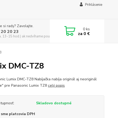
Prihlásenie
e si rady? Zavolajte.
0
ks
 20 20 23
za
0 €
a, 13-15 hod.) ak nedvíhame použite CHATBOX
8
umix DMC-TZ8
nic Lumix DMC-TZ8 Nabíjačka nabíja originál aj neoriginál
ie" pre Panasonic Lumix TZ8
celý popis
tupnosť:
Skladovo dostupné
 sme platcovia DPH