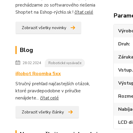
prechádzame zo softwarového riešenia
Shoptet na Eshop-rýchlo.sk !
čítať celé
Param
Zobraziť všetky novinky
Výrob
Druh
Blog
Záruk
28.02.2024
Robotické vysávače
Vstup.
iRobot Roomba 5xx
Výstup
Stručný prehľad najčastejších otázok,
ktoré pravdepodobne v príručke
Rozme
nenájdete...
čítať celé
Nabíja
Zobraziť všetky články
LCD di