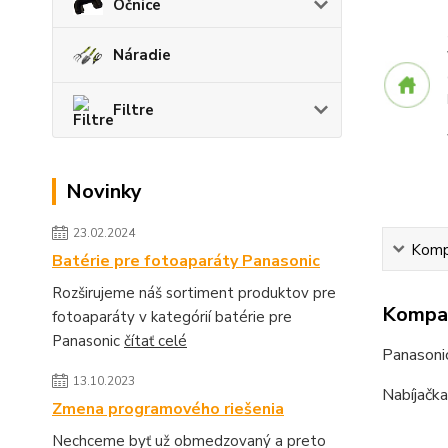
Očnice
Náradie
Filtre
Novinky
23.02.2024
Kompa
Batérie pre fotoaparáty Panasonic
Rozširujeme náš sortiment produktov pre
Kompat
fotoaparáty v kategórií batérie pre
Panasonic
čítať celé
Panason
13.10.2023
Nabíjačka
Zmena programového riešenia
Nechceme byť už obmedzovaný a preto