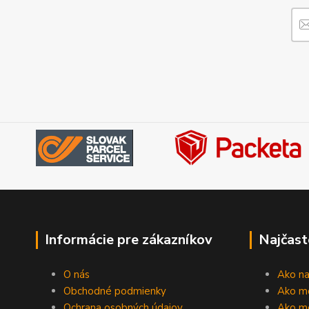
Informácie pre zákazníkov
Najčast
O nás
Ako n
Obchodné podmienky
Ako m
Ochrana osobných údajov
Ako mô