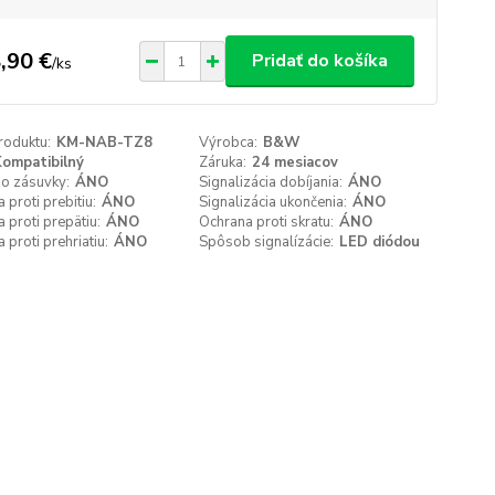
,90 €
Pridať do košíka
/
ks
roduktu:
KM-NAB-TZ8
Výrobca:
B&W
ompatibilný
Záruka:
24 mesiacov
do zásuvky:
ÁNO
Signalizácia dobíjania:
ÁNO
 proti prebitiu:
ÁNO
Signalizácia ukončenia:
ÁNO
 proti prepätiu:
ÁNO
Ochrana proti skratu:
ÁNO
 proti prehriatiu:
ÁNO
Spôsob signalízácie:
LED diódou