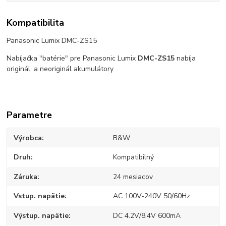
Kompatibilita
Panasonic Lumix DMC-ZS15
Nabíjačka "batérie" pre Panasonic Lumix
DMC-ZS15
nabíja
originál. a neoriginál akumulátory
Parametre
Výrobca
B&W
Druh
Kompatibilný
Záruka
24 mesiacov
Vstup. napätie
AC 100V-240V 50/60Hz
Výstup. napätie
DC 4.2V/8.4V 600mA