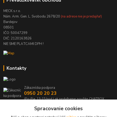
MECK s.r.o.
Nám. Arm. Gen. L. Svobodu 2678/20
(na adrese nie je predajňa!)
Bardejov
08501
IČO: 50047299
DIČ: 2120163826
NIE SME PLATCAMI DPH !
Kontakty
Zákaznícka podpora
0950 20 20 23
(Po-Pia, 13-15 hod.) ak nedvíhame použite CHATBOX
Spracovanie cookies
info@kabelmanie.sk