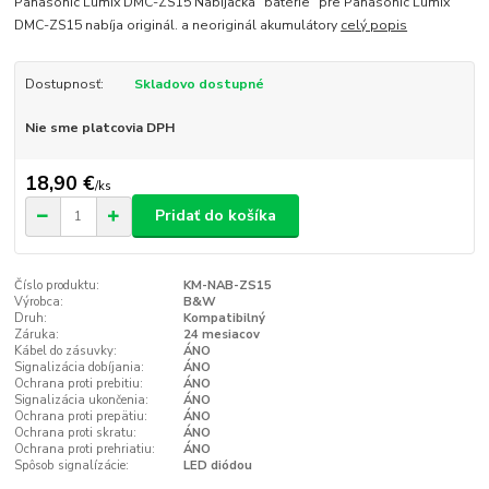
Panasonic Lumix DMC-ZS15 Nabíjačka "batérie" pre Panasonic Lumix
DMC-ZS15 nabíja originál. a neoriginál akumulátory
celý popis
Dostupnosť:
Skladovo dostupné
Nie sme platcovia DPH
18,90 €
/
ks
Pridať do košíka
Číslo produktu:
KM-NAB-ZS15
Výrobca:
B&W
Druh:
Kompatibilný
Záruka:
24 mesiacov
Kábel do zásuvky:
ÁNO
Signalizácia dobíjania:
ÁNO
Ochrana proti prebitiu:
ÁNO
Signalizácia ukončenia:
ÁNO
Ochrana proti prepätiu:
ÁNO
Ochrana proti skratu:
ÁNO
Ochrana proti prehriatiu:
ÁNO
Spôsob signalízácie:
LED diódou