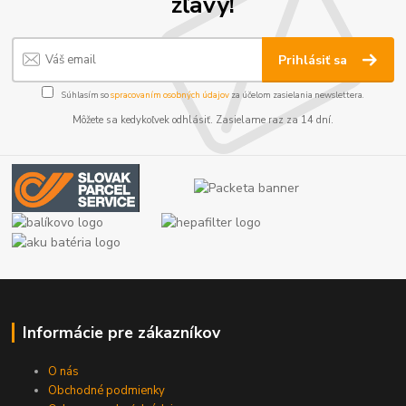
zľavy!
Prihlásiť sa
Súhlasím so
spracovaním osobných údajov
za účelom zasielania newslettera.
Môžete sa kedykoľvek odhlásiť. Zasielame raz za 14 dní.
Informácie pre zákazníkov
O nás
Obchodné podmienky