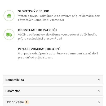
SLOVENSKÝ OBCHOD
Vrátenie tovaru, odstúpenie od zmluvy, príp. reklamácia bez
zbytočných komplikácii v rámci SR
ODOSIELAME DO 24 HODÍN
Väčšinu objednávok dokážeme vyexpedovať do 24 hodín,
príp. v nasledujúci pracovný deň
PENIAZE VRACIAME DO 3 DNÍ
V prípade odstúpenia od zmluvy vraciame peniaze už do 3
prac. dní od prijatia tovaru
Kompatibilita
Parametre
Odporúčame
1