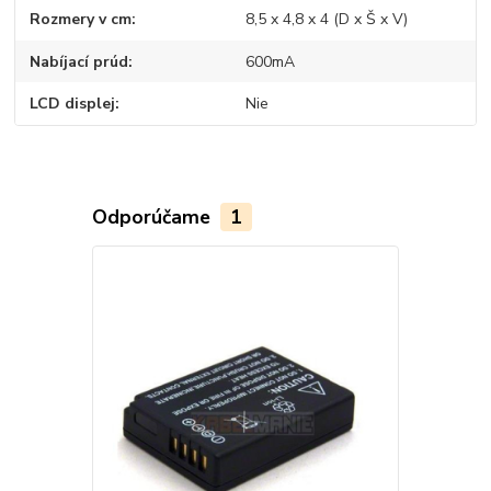
Rozmery v cm
8,5 x 4,8 x 4 (D x Š x V)
Nabíjací prúd
600mA
LCD displej
Nie
Odporúčame
1