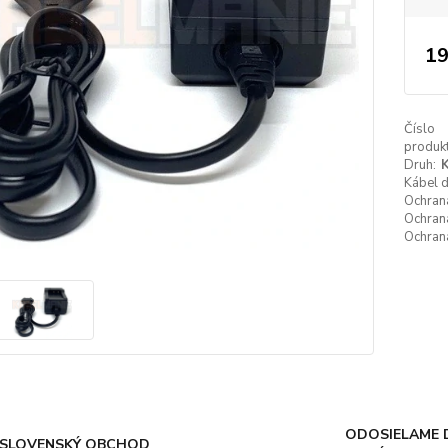
19
Číslo
produkt
Druh:
K
Kábel 
Ochrana
Ochrana
Ochrana
ODOSIELAME 
SLOVENSKÝ OBCHOD