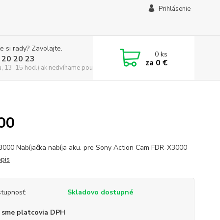
Prihlásenie
e si rady? Zavolajte.
0
ks
 20 20 23
za
0 €
a, 13-15 hod.) ak nedvíhame použite CHATBOX
00
000 Nabíjačka nabíja aku. pre Sony Action Cam FDR-X3000
opis
tupnosť:
Skladovo dostupné
 sme platcovia DPH