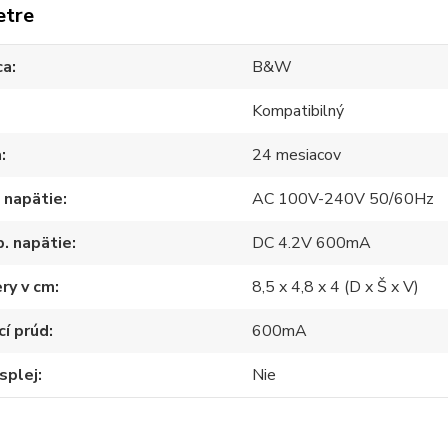
etre
ca
B&W
Kompatibilný
a
24 mesiacov
 napätie
AC 100V-240V 50/60Hz
. napätie
DC 4.2V 600mA
ry v cm
8,5 x 4,8 x 4 (D x Š x V)
cí prúd
600mA
splej
Nie