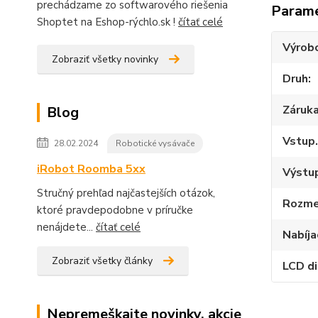
prechádzame zo softwarového riešenia
Param
Shoptet na Eshop-rýchlo.sk !
čítať celé
Výrob
Zobraziť všetky novinky
Druh
Záruk
Blog
Vstup.
28.02.2024
Robotické vysávače
iRobot Roomba 5xx
Výstup
Stručný prehľad najčastejších otázok,
Rozme
ktoré pravdepodobne v príručke
nenájdete...
čítať celé
Nabíja
Zobraziť všetky články
LCD di
Nepremeškajte novinky, akcie