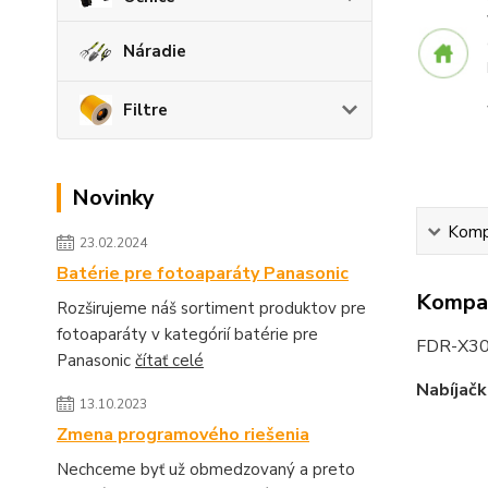
Náradie
Filtre
Novinky
Kompa
23.02.2024
Batérie pre fotoaparáty Panasonic
Kompat
Rozširujeme náš sortiment produktov pre
fotoaparáty v kategórií batérie pre
FDR-X3
Panasonic
čítať celé
Nabíjačk
13.10.2023
Zmena programového riešenia
Nechceme byť už obmedzovaný a preto