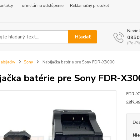
ontakty
Formulár na odstúpenie
Reklamačný protokol
Neviet
Hľadať
0950
(Po-Pi
abíjačky
Sony
Nabíjačka batérie pre Sony FDR-X3000
jačka batérie pre Sony FDR-X30
FDR-X3
celý p
Dos
Nie