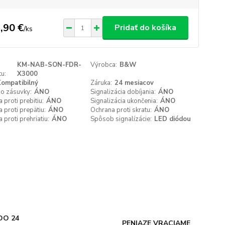
,90 €
Pridať do košíka
/
ks
KM-NAB-SON-FDR-
Výrobca:
B&W
u:
X3000
ompatibilný
Záruka:
24 mesiacov
do zásuvky:
ÁNO
Signalizácia dobíjania:
ÁNO
 proti prebitiu:
ÁNO
Signalizácia ukončenia:
ÁNO
 proti prepätiu:
ÁNO
Ochrana proti skratu:
ÁNO
 proti prehriatiu:
ÁNO
Spôsob signalízácie:
LED diódou
DO 24
PENIAZE VRACIAME