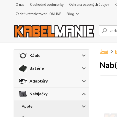
O nás
Obchodné podmienky
Ochrana osobných údajov
K
Zadať vrátenie tovaru ONLINE
Blog
Úvod
N
Káble
Nabí
Batérie
Adaptéry
Nabíjačky
Apple