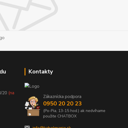
du
Kontakty
8/20
(na
Zákaznícka podpora
0950 20 20 23
(Po-Pia, 13-15 hod.) ak nedvíhame
použite CHATBOX
info@kabelmanie.sk