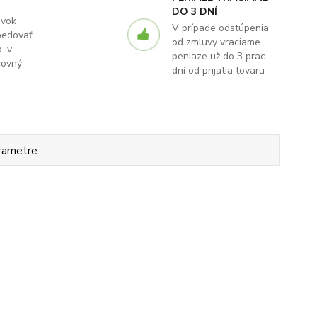
DO 3 DNÍ
ávok
V prípade odstúpenia
pedovať
od zmluvy vraciame
. v
peniaze už do 3 prac.
covný
dní od prijatia tovaru
rametre