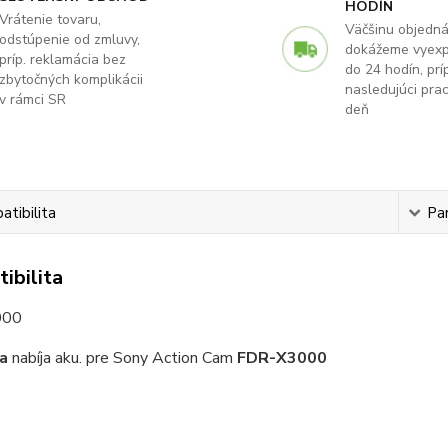
HODÍN
Vrátenie tovaru,
Väčšinu objedn
odstúpenie od zmluvy,
dokážeme vyex
príp. reklamácia bez
do 24 hodín, príp
zbytočných komplikácii
nasledujúci pra
v rámci SR
deň
tibilita
Pa
ibilita
000
a
nabíja aku. pre Sony Action Cam
FDR-X3000