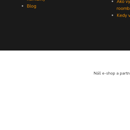
Ako vy
Blog
roomb
Kedy v
Náš e-shop a partn