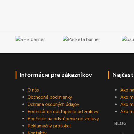
Informácie pre zákazníkov
Najčast
O nás
Ako n
Obchodné podmienky
Ako m
Ochrana osobných údajov
Ako mô
Formulár na odstúpenie od zmluvy
Ako m
Poučenie na odstúpenie od zmluvy
BLOG
Reklamačný protokol
Kontakty