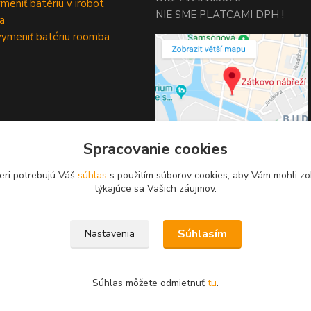
meniť batériu v irobot
NIE SME PLATCAMI DPH !
a
ymeniť batériu roomba
Spracovanie cookies
eri potrebujú Váš
súhlas
s použitím súborov cookies, aby Vám mohli zo
týkajúce sa Vašich záujmov.
Upravit sběr cookies.
Súhlasím
Nastavenia
Súhlas môžete odmietnuť
tu
.