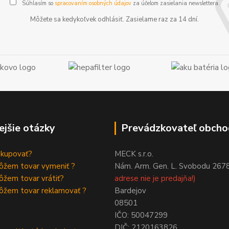
Súhlasím so
spracovaním osobných údajov
za účelom zasielania newslettera.
Môžete sa kedykoľvek odhlásiť. Zasielame raz za 14 dní.
ejšie otázky
Prevádzkovateľ obcho
akupovať?
MECK s.r.o.
ôžem tovar vymeniť ?
Nám. Arm. Gen. L. Svobodu 267
žem tovar vrátiť?
adrese nie je predajňa!)
ôžem tovar reklamovať ?
Bardejov
08501
IČO: 50047299
DIČ: 2120163826