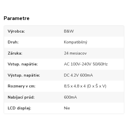
Parametre
Výrobca
B&W
Druh
Kompatibilný
Záruka
24 mesiacov
Vstup. napätie
AC 100V-240V 50/60Hz
Výstup. napätie
DC 4.2V 600mA
Rozmery v cm
8,5 x 4,8 x 4 (D x Š x V)
Nabíjací prúd
600mA
LCD displej
Nie