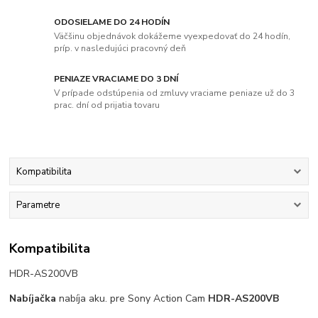
ODOSIELAME DO 24 HODÍN
Väčšinu objednávok dokážeme vyexpedovať do 24 hodín,
príp. v nasledujúci pracovný deň
PENIAZE VRACIAME DO 3 DNÍ
V prípade odstúpenia od zmluvy vraciame peniaze už do 3
prac. dní od prijatia tovaru
Kompatibilita
Parametre
Kompatibilita
HDR-AS200VB
Nabíjačka
nabíja aku. pre Sony Action Cam
HDR-AS200VB