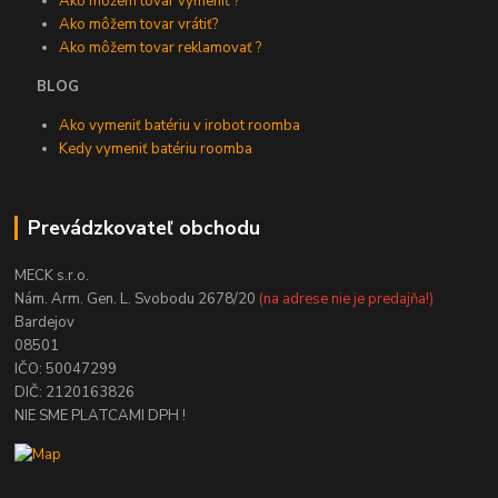
Ako môžem tovar vymeniť ?
Ako môžem tovar vrátiť?
Ako môžem tovar reklamovať ?
BLOG
Ako vymeniť batériu v irobot roomba
Kedy vymeniť batériu roomba
Prevádzkovateľ obchodu
MECK s.r.o.
Nám. Arm. Gen. L. Svobodu 2678/20
(na adrese nie je predajňa!)
Bardejov
08501
IČO: 50047299
DIČ: 2120163826
NIE SME PLATCAMI DPH !