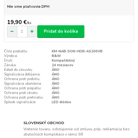
Nie sme platcovia DPH
19,90 €
/
ks
Pridať do košíka
Číslo produktu:
KM-NAB-SON-HDR-AS200VB
Výrobca:
B&W
Druh:
Kompatibilný
Záruka:
24 mesiacov
Kábel do zásuvky:
ÁNO
Signalizácia dobíjania:
ÁNO
Ochrana proti prebitiu:
ÁNO
Signalizácia ukončenia:
ÁNO
Ochrana proti prepätiu:
ÁNO
Ochrana proti skratu:
ÁNO
Ochrana proti prehriatiu:
ÁNO
Spôsob signalízácie:
LED diódou
SLOVENSKÝ OBCHOD
Vrátenie tovaru, odstúpenie od zmluvy, príp. reklamácia bez
zbytočných komplikácii v rámci SR