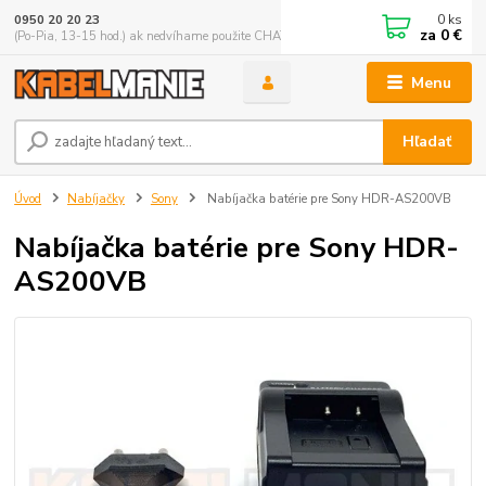
0
ks
0950 20 20 23
za
0 €
(Po-Pia, 13-15 hod.) ak nedvíhame použite CHATBOX
Menu
Hľadať
Úvod
Nabíjačky
Sony
Nabíjačka batérie pre Sony HDR-AS200VB
Nabíjačka batérie pre Sony HDR-
AS200VB