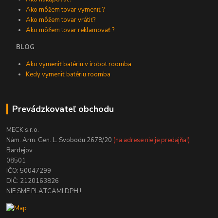
Ako môžem tovar vymeniť ?
Ako môžem tovar vrátiť?
Ako môžem tovar reklamovať ?
BLOG
Ako vymeniť batériu v irobot roomba
Kedy vymeniť batériu roomba
Prevádzkovateľ obchodu
MECK s.r.o.
Nám. Arm. Gen. L. Svobodu 2678/20
(na adrese nie je predajňa!)
Bardejov
08501
IČO: 50047299
DIČ: 2120163826
NIE SME PLATCAMI DPH !