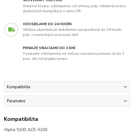
Vrátenie tovaru, odstúpenie od zmluvy, príp. reklamácia bez
zbytočných komplikácii v rámci SR
ODOSIELAME DO 24 HODÍN
Väčšinu objednávok dokážeme vyexpedovať do 24 hodín,
príp. v nasledujúci pracovný deň
PENIAZE VRACIAME DO 3 DNÍ
V prípade odstúpenia od zmluvy vraciame peniaze už do 3
prac. dní od prijatia tovaru
Kompatibilita
Parametre
Kompatibilita
Alpha 5100, ILCE-5100