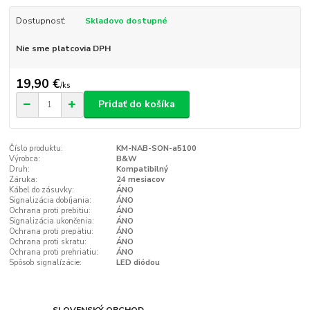
Dostupnosť:
Skladovo dostupné
Nie sme platcovia DPH
19,90 €
/
ks
Pridať do košíka
Číslo produktu:
KM-NAB-SON-a5100
Výrobca:
B&W
Druh:
Kompatibilný
Záruka:
24 mesiacov
Kábel do zásuvky:
ÁNO
Signalizácia dobíjania:
ÁNO
Ochrana proti prebitiu:
ÁNO
Signalizácia ukončenia:
ÁNO
Ochrana proti prepätiu:
ÁNO
Ochrana proti skratu:
ÁNO
Ochrana proti prehriatiu:
ÁNO
Spôsob signalízácie:
LED diódou
SLOVENSKÝ OBCHOD