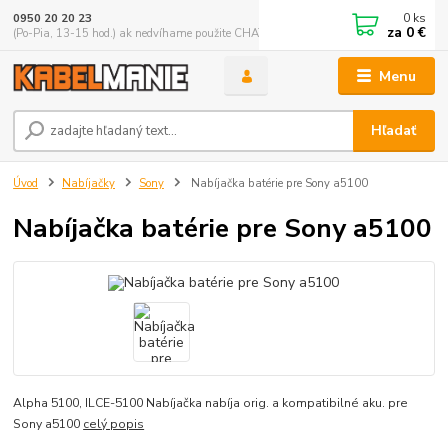
0
ks
0950 20 20 23
za
0 €
(Po-Pia, 13-15 hod.) ak nedvíhame použite CHATBOX
Menu
Hľadať
Úvod
Nabíjačky
Sony
Nabíjačka batérie pre Sony a5100
Nabíjačka batérie pre Sony a5100
Alpha 5100, ILCE-5100 Nabíjačka nabíja orig. a kompatibilné aku. pre
Sony a5100
celý popis