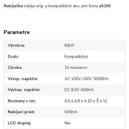
Nabíjačka
nabíja orig. a kompatibilné aku. pre Sony
a5100
Parametre
Výrobca
B&W
Druh
Kompatibilný
Záruka
24 mesiacov
Vstup. napätie
AC 100V-240V 50/60Hz
Výstup. napätie
DC 8.4V 600mA
Rozmery v cm
8,5 x 4,8 x 4 (D x Š x V)
Nabíjací prúd
600mA
LCD displej
Nie