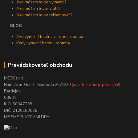
Ako môžem tovar vymeniť ?
Ako môžem tovar vrátiť?
Ako môžem tovar reklamovať ?
BLOG
Ako vymeniť batériu v irobot roomba
Kedy vymeniť batériu roomba
Prevádzkovateľ obchodu
MECK s.r.o.
Nám. Arm. Gen. L. Svobodu 2678/20
(na adrese nie je predajňa!)
Bardejov
08501
IČO: 50047299
DIČ: 2120163826
NIE SME PLATCAMI DPH !