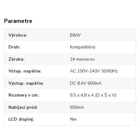
Parametre
Výrobca
B&W
Druh
Kompatibilný
Záruka
24 mesiacov
Vstup. napätie
AC 100V-240V 50/60Hz
Výstup. napätie
DC 8.4V 600mA
Rozmery v cm
8,5 x 4,8 x 4 (D x Š x V)
Nabíjací prúd
600mA
LCD displej
Nie