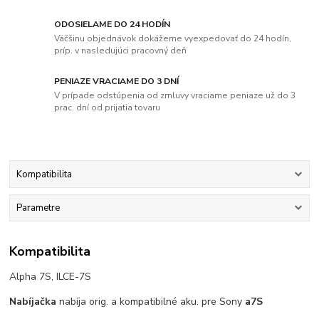
ODOSIELAME DO 24 HODÍN
Väčšinu objednávok dokážeme vyexpedovať do 24 hodín,
príp. v nasledujúci pracovný deň
PENIAZE VRACIAME DO 3 DNÍ
V prípade odstúpenia od zmluvy vraciame peniaze už do 3
prac. dní od prijatia tovaru
Kompatibilita
Parametre
Kompatibilita
Alpha 7S, ILCE-7S
Nabíjačka
nabíja orig. a kompatibilné aku. pre Sony
a7S