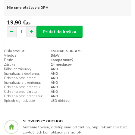
Nie sme platcovia DPH
19,90 €
/
ks
Pridať do košíka
Číslo produktu:
KM-NAB-SON-a7S
Výrobca:
B&W
Druh:
Kompatibilný
Záruka:
24 mesiacov
Kábel do zásuvky:
ÁNO
Signalizácia dobíjania:
ÁNO
Ochrana proti prebitiu:
ÁNO
Signalizácia ukončenia:
ÁNO
Ochrana proti prepätiu:
ÁNO
Ochrana proti skratu:
ÁNO
Ochrana proti prehriatiu:
ÁNO
Spôsob signalízácie:
LED diódou
SLOVENSKÝ OBCHOD
Vrátenie tovaru, odstúpenie od zmluvy, príp. reklamácia bez
zbytočných komplikácii v rámci SR