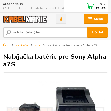
0
ks
0950 20 20 23
za
0 €
(Po-Pia, 13-15 hod.) ak nedvíhame použite CHATBOX
Menu
Hľadať
Úvod
Nabíjačky
Sony
Nabíjačka batérie pre Sony Alpha a7S
Nabíjačka batérie pre Sony Alpha
a7S