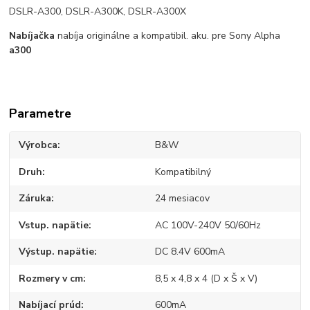
DSLR-A300, DSLR-A300K, DSLR-A300X
Nabíjačka
nabíja originálne a kompatibil. aku. pre Sony Alpha
a300
Parametre
Výrobca
B&W
Druh
Kompatibilný
Záruka
24 mesiacov
Vstup. napätie
AC 100V-240V 50/60Hz
Výstup. napätie
DC 8.4V 600mA
Rozmery v cm
8,5 x 4,8 x 4 (D x Š x V)
Nabíjací prúd
600mA