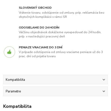
SLOVENSKÝ OBCHOD
Vrátenie tovaru, odstúpenie od zmluvy, príp. reklamácia bez
zbytočných komplikácii v rámci SR
ODOSIELAME DO 24 HODÍN
Väčšinu objednávok dokážeme vyexpedovať do 24 hodín,
príp. v nasledujúci pracovný deň
PENIAZE VRACIAME DO 3 DNÍ
V prípade odstúpenia od zmluvy vraciame peniaze už do 3
prac. dní od prijatia tovaru
Kompatibilita
Parametre
Kompatibilita