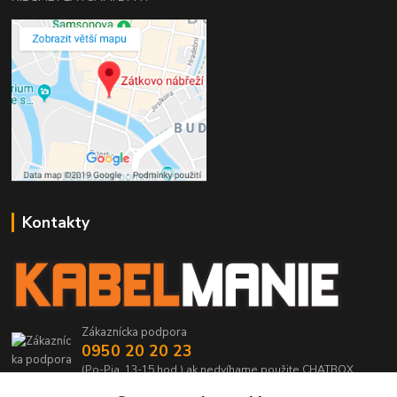
Kontakty
Zákaznícka podpora
0950 20 20 23
(Po-Pia, 13-15 hod.) ak nedvíhame použite CHATBOX