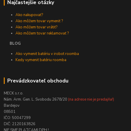
Najčastejšie otázky
Ako nakupovať?
Ako môžem tovar vymeniť ?
Ako môžem tovar vrátiť?
Ako môžem tovar reklamovať ?
BLOG
Ako vymeniť batériu v irobot roomba
Kedy vymeniť batériu roomba
Prevádzkovateľ obchodu
MECK s.r.o.
Nám. Arm. Gen. L. Svobodu 2678/20
(na adrese nie je predajňa!)
Bardejov
08501
IČO: 50047299
DIČ: 2120163826
NIE SME PLATCAMI DPH !