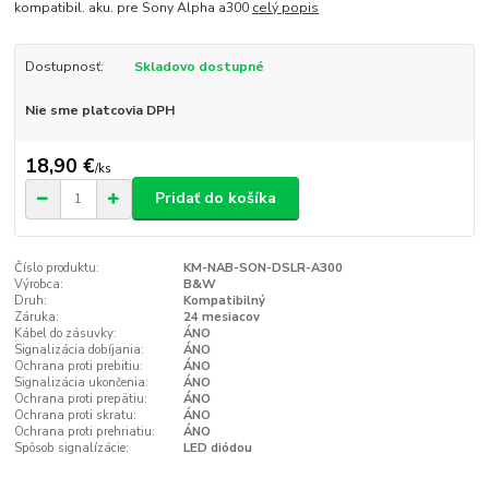
kompatibil. aku. pre Sony Alpha a300
celý popis
Dostupnosť:
Skladovo dostupné
Nie sme platcovia DPH
18,90 €
/
ks
Pridať do košíka
Číslo produktu:
KM-NAB-SON-DSLR-A300
Výrobca:
B&W
Druh:
Kompatibilný
Záruka:
24 mesiacov
Kábel do zásuvky:
ÁNO
Signalizácia dobíjania:
ÁNO
Ochrana proti prebitiu:
ÁNO
Signalizácia ukončenia:
ÁNO
Ochrana proti prepätiu:
ÁNO
Ochrana proti skratu:
ÁNO
Ochrana proti prehriatiu:
ÁNO
Spôsob signalízácie:
LED diódou